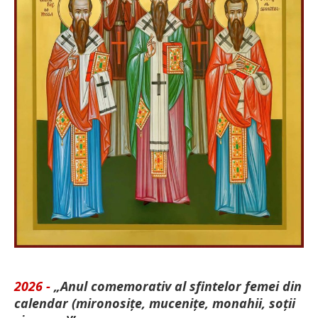
2026 -
„Anul comemorativ al sfintelor femei din
calendar (mironosițe, mu­cenițe, monahii, soții