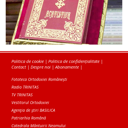
Politica de cookie
|
Politica de confidențialitate
|
Contact
|
Despre noi
|
Abonamente
|
Fototeca Ortodoxiei Românești
Radio TRINITAS
TV TRINITAS
Vestitorul Ortodoxiei
Agenţia de ştiri BASILICA
Patriarhia Română
Catedrala Mântuirii Neamului