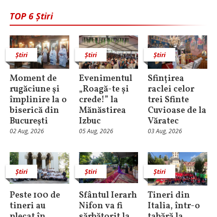
TOP 6 Știri
Știri
Știri
Știri
Moment de
Evenimentul
Sfințirea
rugăciune şi
„Roagă-te și
raclei celor
împlinire la o
crede!” la
trei Sfinte
biserică din
Mănăstirea
Cuvioase de la
Bucureşti
Izbuc
Văratec
02 Aug, 2026
05 Aug, 2026
03 Aug, 2026
Știri
Știri
Știri
Peste 100 de
Sfântul Ierarh
Tineri din
tineri au
Nifon va fi
Italia, într-o
plecat în
sărbătorit la
tabără la