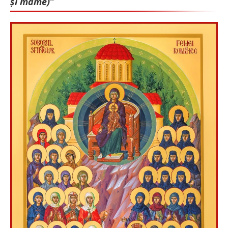
și mame)”