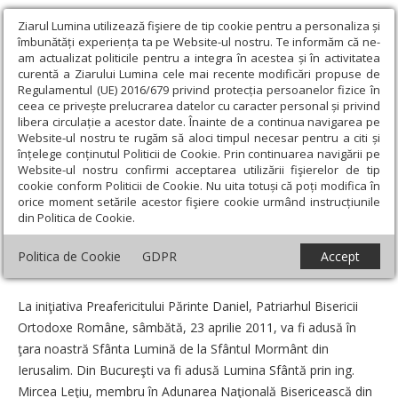
Ziarul Lumina utilizează fişiere de tip cookie pentru a personaliza și
îmbunătăți experiența ta pe Website-ul nostru. Te informăm că ne-
am actualizat politicile pentru a integra în acestea și în activitatea
curentă a Ziarului Lumina cele mai recente modificări propuse de
Regulamentul (UE) 2016/679 privind protecția persoanelor fizice în
ceea ce privește prelucrarea datelor cu caracter personal și privind
libera circulație a acestor date. Înainte de a continua navigarea pe
Website-ul nostru te rugăm să aloci timpul necesar pentru a citi și
Ziarul Lumina
›
Actualitate religioasă
›
Știri
›
Lumina de la
înțelege conținutul Politicii de Cookie. Prin continuarea navigării pe
Ierusalim, în Maramureş şi Sătmar
Website-ul nostru confirmi acceptarea utilizării fişierelor de tip
cookie conform Politicii de Cookie. Nu uita totuși că poți modifica în
Lumina de la Ierusalim, în Maramureş şi
orice moment setările acestor fişiere cookie urmând instrucțiunile
din Politica de Cookie.
Sătmar
Politica de Cookie
GDPR
Accept
Un articol de:
Pr. Cristian ștefan
-
21 Aprilie 2011
La iniţiativa Preafericitului Părinte Daniel, Patriarhul Bisericii
Ortodoxe Române, sâmbătă, 23 aprilie 2011, va fi adusă în
ţara noastră Sfânta Lumină de la Sfântul Mormânt din
Ierusalim. Din Bucureşti va fi adusă Lumina Sfântă prin ing.
Mircea Leţiu, membru în Adunarea Naţională Bisericească din