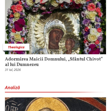
Theologica
Adormirea Maicii Domnului, „Sfântul Chivot”
al lui Dumnezeu
31 Iul, 2026
Analiză