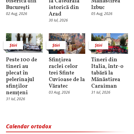
biserică din
la Catedrala
Mănăstirea
Bucureşti
istorică din
Izbuc
Arad
02 Aug, 2026
05 Aug, 2026
30 Iul, 2026
Știri
Știri
Știri
Peste 100 de
Sfințirea
Tineri din
tineri au
raclei celor
Italia, într-o
plecat în
trei Sfinte
tabără la
pelerinajul
Cuvioase de la
Mănăstirea
sfinților
Văratec
Caraiman
nemțeni
03 Aug, 2026
31 Iul, 2026
31 Iul, 2026
Calendar ortodox