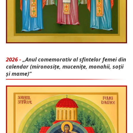
2026 -
„Anul comemorativ al sfintelor femei din
calendar (mironosițe, mu­cenițe, monahii, soții
și mame)”