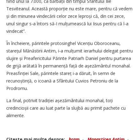
fiind unul la 7.000, ca bărbații din timpul Sfântului Ilie
Tesviteanul. Această proporție nu este mare, pentru că vedem
și din minunea vindecării celor zece leproși că, din cei zece,
unul singur s-a întors să-I mul­țumească lui Iisus pentru că l-a
vindecat”.
În încheiere, părintele protosinghel Vicențiu Oboroceanu,
starețul Mănăstirii Antim, i-a mulțumit ierarhului delegat pentru
slujire și Preafericitului Părinte Patriarh Daniel pentru purtarea
de grijă arătată în permanență față de așezământul monahal.
Preasfinției Sale, părintele stareț i-a dăruit, în semn de
recunoș­tință, o icoană a Sfântului Cuvios Petroniu de la
Prodromu.
La final, potrivit tradiției așezământului monahal, toți
credincioșii care au luat parte la slujbă au primit pachete cu
alimente.
Citeşte mai multe despre:
hram
-
Manastirea Antim
-