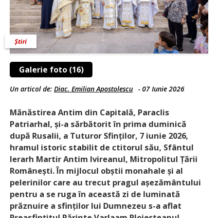
Știri
Galerie foto (16)
Un articol de:
Diac. Emilian Apostolescu
-
07 Iunie 2026
Mănăstirea Antim din Capitală, Paraclis
Patriarhal, și-a sărbătorit în prima duminică
după Rusalii, a Tuturor Sfinților, 7 iunie 2026,
hramul istoric stabilit de ctitorul său, Sfântul
Ierarh Martir Antim Ivireanul, Mitropolitul Țării
Românești. În mijlocul obștii monahale și al
pelerinilor care au trecut pragul așeză­mântului
pentru a se ruga în această zi de luminată
prăznuire a sfinților lui Dumnezeu s-a aflat
Preasfințitul Părinte Varlaam Ploieșteanul,