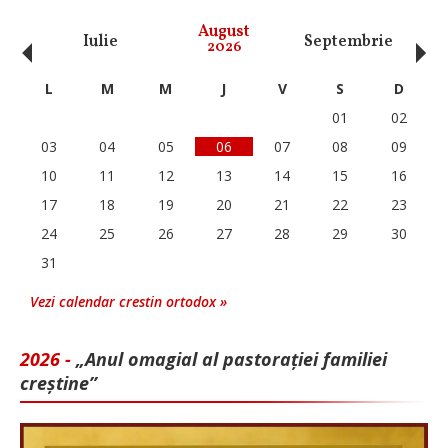
‹
›
August
Iulie
Septembrie
O
2026
L
M
M
J
V
S
D
01
02
03
04
05
06
07
08
09
10
11
12
13
14
15
16
17
18
19
20
21
22
23
24
25
26
27
28
29
30
31
Vezi calendar crestin ortodox »
2026 -
„Anul omagial al pastorației familiei
creștine”