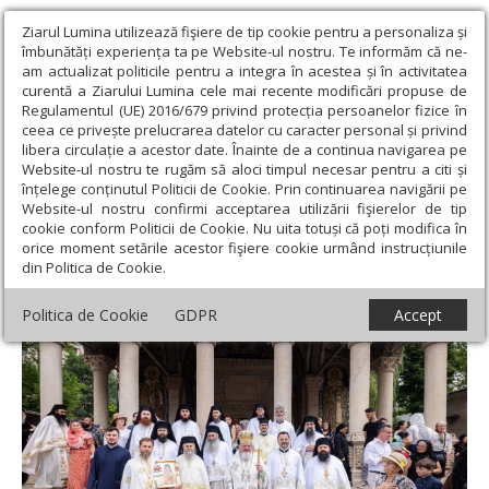
Ziarul Lumina utilizează fişiere de tip cookie pentru a personaliza și
îmbunătăți experiența ta pe Website-ul nostru. Te informăm că ne-
am actualizat politicile pentru a integra în acestea și în activitatea
curentă a Ziarului Lumina cele mai recente modificări propuse de
Regulamentul (UE) 2016/679 privind protecția persoanelor fizice în
ceea ce privește prelucrarea datelor cu caracter personal și privind
libera circulație a acestor date. Înainte de a continua navigarea pe
Website-ul nostru te rugăm să aloci timpul necesar pentru a citi și
Ziarul Lumina
›
Actualitate religioasă
›
Știri
›
Mănăstirea Antim
înțelege conținutul Politicii de Cookie. Prin continuarea navigării pe
din București și-a sărbătorit hramul istoric
Website-ul nostru confirmi acceptarea utilizării fişierelor de tip
cookie conform Politicii de Cookie. Nu uita totuși că poți modifica în
Mănăstirea Antim din București și-a
orice moment setările acestor fişiere cookie urmând instrucțiunile
din Politica de Cookie.
sărbătorit hramul istoric
Politica de Cookie
GDPR
Accept