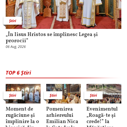
Știri
„În Iisus Hristos se împlinesc Legea și
prorocii”
06 Aug, 2026
TOP 6 Știri
Știri
Știri
Știri
Moment de
Pomenirea
Evenimentul
rugăciune şi
arhiereului
„Roagă-te și
împlinire la o
Emilian Nica
crede!” la