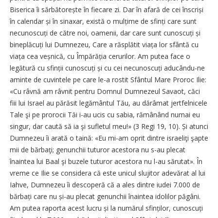
Biserica îi sărbătorește în fiecare zi. Dar în afară de cei înscriși
în calendar și în sinaxar, există o mulțime de sfinți care sunt
necunoscuți de către noi, oamenii, dar care sunt cunoscuți și
bineplăcuți lui Dumnezeu, Care a răsplătit viața lor sfântă cu
viața cea veșnică, cu Împărăția cerurilor. Am putea face o
legătură cu sfinții cunoscuți și cu cei necunoscuți aducându-ne
aminte de cuvintele pe care le-a rostit Sfântul Mare Proroc Ilie:
«Cu râvnă am râvnit pentru Domnul Dumnezeul Savaot, căci
fiii lui Israel au părăsit legământul Tău, au dărâmat jertfelnicele
Tale şi pe prorocii Tăi i-au ucis cu sabia, rămânând numai eu
singur, dar caută să ia şi sufletul meu!» (3 Regi 19, 10). Și atunci
Dumnezeu îi arată o taină: «Eu mi-am oprit dintre israeliţi şapte
mii de bărbaţi; genunchii tuturor acestora nu s-au plecat
înaintea lui Baal şi buzele tuturor acestora nu l-au sărutat». În
vreme ce Ilie se considera că este unicul slujitor adevărat al lui
Iahve, Dumnezeu îi descoperă că a ales dintre iudei 7.000 de
bărbați care nu și-au plecat genunchii înaintea idolilor păgâni.
Am putea raporta acest lucru și la numărul sfinților, cunoscuți