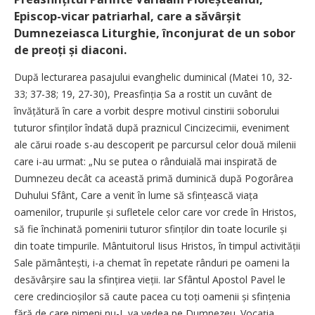
Episcop-vicar patriarhal, care a săvârșit
Dumnezeiasca Liturghie, înconjurat de un sobor
de preoți și diaconi.
După lecturarea pasajului evanghelic duminical (Matei 10, 32-
33; 37-38; 19, 27-30), Preasfinția Sa a rostit un cuvânt de
învățătură în care a vorbit despre motivul cinstirii soborului
tuturor sfinților îndată după praznicul Cincizecimii, eveniment
ale cărui roade s-au descoperit pe parcursul celor două milenii
care i-au urmat: „Nu se putea o rânduială mai inspirată de
Dumnezeu decât ca această primă duminică după Pogorârea
Duhului Sfânt, Care a venit în lume să sfințească viața
oamenilor, trupurile și sufletele celor care vor crede în ­Hristos,
să fie închinată pomenirii tuturor sfinților din toate locurile și
din toate timpurile. Mântuitorul Iisus Hristos, în timpul activității
Sale pământești, i-a chemat în repetate rânduri pe oameni la
desăvârșire sau la sfințirea vieții. Iar Sfântul Apostol Pavel le
cere credincioșilor să caute pacea cu toți oamenii și sfințenia
fără de care nimeni nu-L va vedea pe Dumnezeu. Vocația