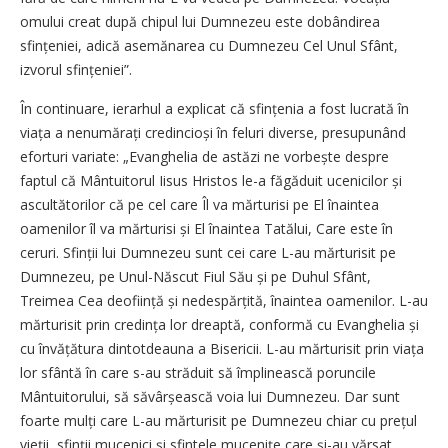
omului creat după chipul lui Dumnezeu este dobândirea
sfințeniei, adică asemănarea cu Dumnezeu Cel Unul Sfânt,
izvorul sfințeniei”.
În continuare, ierarhul a explicat că sfin­țenia a fost lucrată în
viața a nenumărați cre­din­cioși în feluri diverse, presupunând
eforturi variate: „Evanghelia de astăzi ne vorbește despre
faptul că Mântuitorul Iisus Hristos le-a făgăduit ucenicilor și
ascultătorilor că pe cel care Îl va mărturisi pe El înaintea
oamenilor îl va mărturisi și El înaintea Tatălui, Care este în
ceruri. Sfinții lui Dumnezeu sunt cei care L-au mărturisit pe
Dumnezeu, pe Unul-Născut Fiul Său și pe Duhul Sfânt,
Treimea Cea deoființă și nedespărțită, înaintea oamenilor. L-au
mărturisit prin credința lor dreaptă, conformă cu Evanghelia și
cu învăță­tura dintotdeauna a Bisericii. L-au mărturisit prin viața
lor sfântă în care s-au străduit să împlinească poruncile
Mântuitorului, să săvârșească voia lui Dumnezeu. Dar sunt
foarte mulți care L-au mărturisit pe Dumnezeu chiar cu prețul
vieții, sfinții mucenici și sfintele mucenițe care și-au vărsat