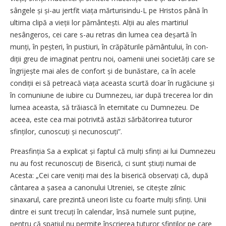
sângele și și-au jertfit viața mărturisindu-L pe Hristos până în
ultima clipă a vieții lor pământești. Alții au ales martiriul
nesângeros, cei care s-au ­retras din lumea cea deșartă în
munți, în peșteri, în pustiuri, în crăpăturile pământului, în con­
diții greu de imaginat pentru noi, oamenii unei societăți care se
îngrijește mai ales de confort și de bunăstare, ca în acele
condiții ei să petreacă viața aceasta scurtă doar în rugăciune și
în comuniune de iubire cu Dumnezeu, iar după trecerea lor din
lumea aceasta, să trăiască în eternitate cu Dumnezeu. De
aceea, este cea mai potrivită astăzi sărbătorirea tuturor
sfinților, cunoscuți și necunos­cuți”.
Preasfinția Sa a explicat și faptul că mulți sfinți ai lui Dumnezeu
nu au fost recunoscuți de Biserică, ci sunt știuți numai de
Acesta: „Cei care veniți mai des la biserică observați că, după
cântarea a șasea a canonului Utreniei, se citește zilnic
sinaxarul, care prezintă uneori liste cu foarte mulți sfinți. Unii
dintre ei sunt trecuți în calendar, însă numele sunt puține,
pentru că spațiul nu permite înscrierea tuturor sfinților pe care