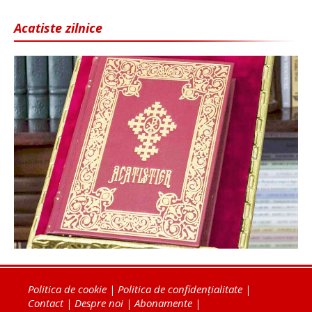
Acatiste zilnice
Politica de cookie
|
Politica de confidențialitate
|
Contact
|
Despre noi
|
Abonamente
|