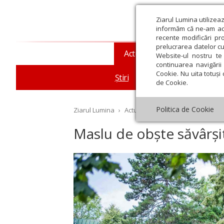
Ziarul Lumina utilizea
informăm că ne-am actu
recente modificări pr
prelucrarea datelor cu
Actualitate religioasă
T
Website-ul nostru te 
continuarea navigării 
Cookie. Nu uita totuși 
Știri
Mesaje și cuvântări
de Cookie.
Politica de Cookie
Ziarul Lumina
›
Actualitate religioasă
›
Știri
›
Ma
Maslu de obște săvârșit
st
Septembrie
Octombrie
Noiembrie
Decembrie
Ianuar