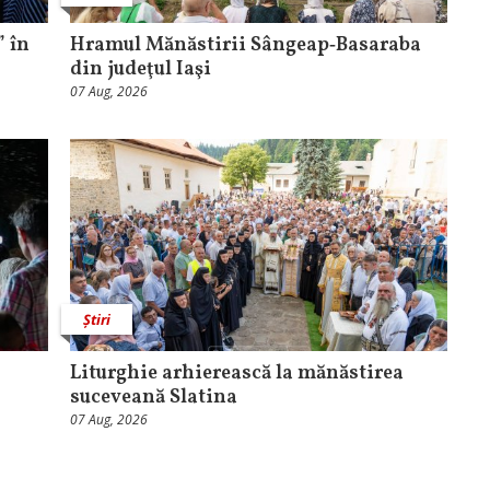
 în
Hramul Mănăstirii Sângeap‑Basaraba
din judeţul Iaşi
07 Aug, 2026
Știri
Liturghie arhierească la mănăstirea
suceveană Slatina
07 Aug, 2026