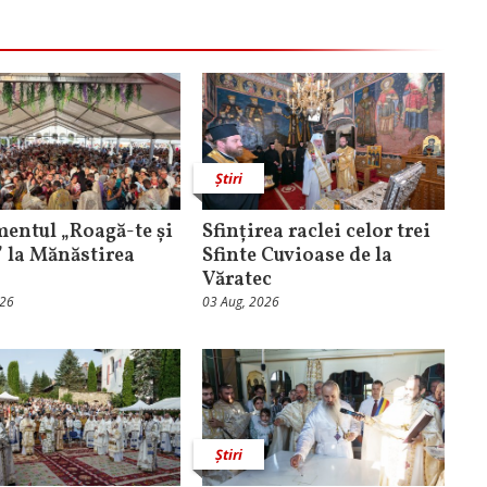
Știri
entul „Roagă-te și
Sfințirea raclei celor trei
” la Mănăstirea
Sfinte Cuvioase de la
Văratec
026
03 Aug, 2026
Știri