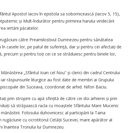
fântul Apostol Iacov în epistola sa sobornicească (Iacov 5, 15),
totputernic și Mult-îndurător pentru primirea harului vindecării
ea iertării păcatelor.
ţat rugăciuni către Preamilostivul Dumnezeu pentru sănătatea
u în casele lor, pe patul de suferinţă, dar și pentru cei afectați de
, precum și pentru toți cei ce se străduiesc pentru binele lor,
 Mănăstirea „Sfântul Ioan cel Nou” și clerici din cadrul Centrului
, iar răspunsurile liturgice au fost date de membri ai Grupului
iepiscopale din Suceava, coordonat de arhid. Nifon Baciu.
ați prin stropire cu apă sfințită de către cei doi arhierei și prin
rânduiți să străjuiască racla cu moaștele Sfântului Mare Mucenic
mănăstirii. Folosului duhovnicesc al participării la Taina
în rugăciune cu ocrotitorul Cetă­ții Sucevei, mare apărător al
ni înaintea Tronului lui Dumnezeu.