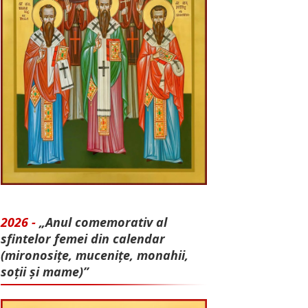
2026 -
„Anul comemorativ al
sfintelor femei din calendar
(mironosițe, mu­cenițe, monahii,
soții și mame)”