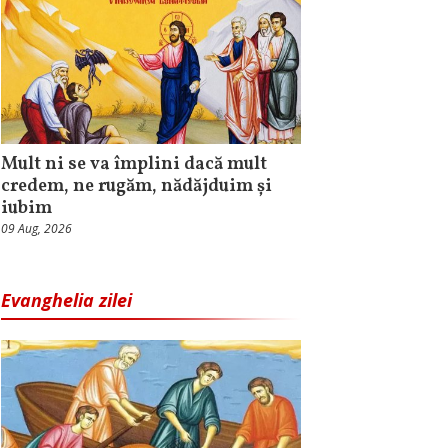
Mult ni se va împlini dacă mult
credem, ne rugăm, nădăjduim și
iubim
09 Aug, 2026
Evanghelia zilei