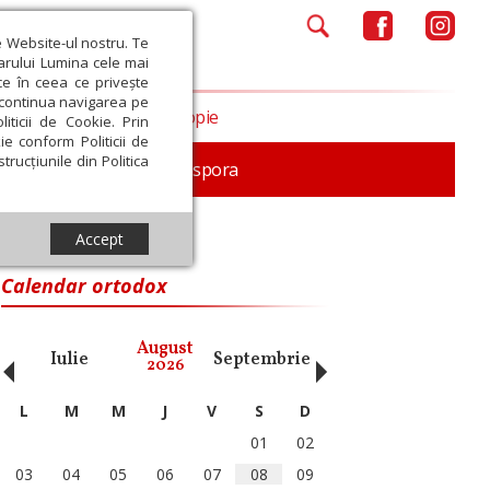
e Website-ul nostru. Te
iarului Lumina cele mai
ce în ceea ce privește
a continua navigarea pe
Opinii
Filantropie
iticii de Cookie. Prin
ie conform Politicii de
trucțiunile din Politica
In memoriam
Diaspora
Accept
Calendar ortodox
‹
›
August
Iulie
Septembrie
Octombrie
Noiembri
2026
L
M
M
J
V
S
D
01
02
03
04
05
06
07
08
09