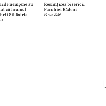
orile nemţene au
Resfințirea bisericii
at cu hramul
Parohiei Rădeni
irii Sihăstria
02 Aug, 2026
026