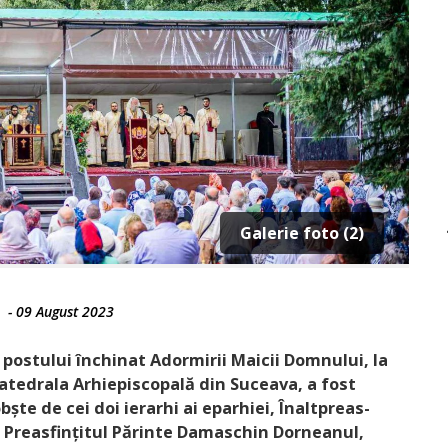
Galerie foto (2)
-
09 August 2023
 postului închinat Adormirii Maicii Domnului, la
atedrala Arhiepiscopală din Suceava, a fost
ște de cei doi ierarhi ai eparhiei, Înaltpreas­
și Preasfințitul Părinte Damaschin Dorneanul,