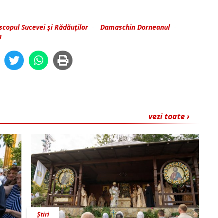
iscopul Sucevei şi Rădăuţilor
-
Damaschin Dorneanul
-
a
vezi toate ›
Știri