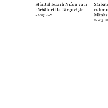
Sfântul Ierarh Nifon va fi
Sărbăt
sărbătorit la Târgoviște
culmin
Mănăst
03 Aug, 2026
07 Aug, 2