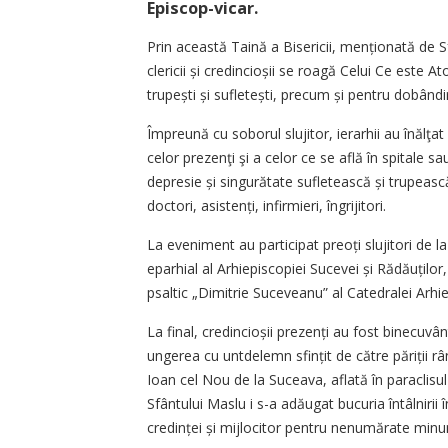
Episcop-vicar.
Prin această Taină a Bisericii, menționată de S
clericii și credincioșii se roagă Celui Ce este A
trupești și sufle­tești, precum și pentru dobândir
Împreună cu soborul slujitor, ierarhii au înăl
celor prezenţi şi a celor ce se află în spitale sa
depresie și singurătate sufletească și trupească
doctori, asis­tenți, infirmieri, îngrijitori.
La eveniment au participat preoți slujitori de la
eparhial al Arhiepiscopiei Sucevei și Rădău­ților
psaltic „Dimitrie Suceveanu” al Catedralei Arh
La final, credincioșii prezenți au fost binecuvânt
ungerea cu untdelemn sfințit de către pări­ții 
Ioan cel Nou de la Suceava, aflată în paraclisul 
Sfântului Maslu i s-a adăugat bucuria întâlnirii 
credinței și mijlocitor pentru nenumărate minu