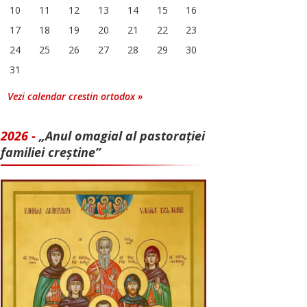
10
11
12
13
14
15
16
17
18
19
20
21
22
23
24
25
26
27
28
29
30
31
Vezi calendar crestin ortodox »
2026 -
„Anul omagial al pastorației
familiei creștine”