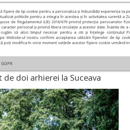
ză fişiere de tip cookie pentru a personaliza și îmbunătăți experiența ta p
alizat politicile pentru a integra în acestea și în activitatea curentă a Z
opuse de Regulamentul (UE) 2016/679 privind protecția persoanelor fizi
 caracter personal și privind libera circulație a acestor date. Înainte de 
eologie și spiritualitate
Educaţie și Cultură
Societate
rugăm să aloci timpul necesar pentru a citi și înțelege conținutul Pol
pe Website-ul nostru confirmi acceptarea utilizării fişierelor de tip cook
că poți modifica în orice moment setările acestor fişiere cookie urmând ins
An omagial
Comunicate de presă
Documentar
GDPR
slu de obște săvârșit de doi arhierei la Suceava
 de doi arhierei la Suceava
ie
Februarie
Martie
Aprilie
Mai
Iunie