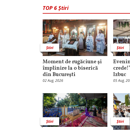
TOP 6 Știri
Știri
Știri
Moment de rugăciune şi
Evenim
împlinire la o biserică
crede!
din Bucureşti
Izbuc
02 Aug, 2026
05 Aug, 2
Știri
Știri