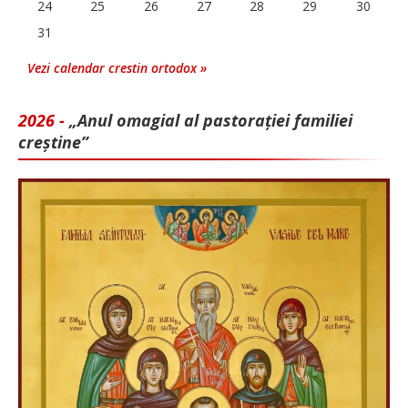
24
25
26
27
28
29
30
31
Vezi calendar crestin ortodox »
2026 -
„Anul omagial al pastorației familiei
creștine”