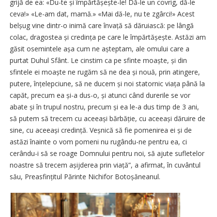
grijă de ea: «Du-te și împărtășește-le! Dă-le un covrig, dă-le
ceva!» «Le-am dat, mamă.» «Mai dă-le, nu te zgârci!» Acest
belșug vine dintr-o inimă care învață să dăruiască: pe lângă
colac, dragostea și credința pe care le împărtășește. Astăzi am
găsit osemintele așa cum ne așteptam, ale omului care a
purtat Duhul Sfânt. Le cinstim ca pe sfinte moaște, și din
sfintele ei moaște ne rugăm să ne dea și nouă, prin atingere,
putere, înțelepciune, să ne ducem și noi statornic viața până la
capăt, precum ea și-a dus-o, și atunci când durerile se vor
abate și în trupul nostru, precum și ea le-a dus timp de 3 ani,
să putem să trecem cu aceeași bărbăție, cu aceeași dăruire de
sine, cu aceeași credință. Veșnică să fie pomenirea ei și de
astăzi înainte o vom pomeni nu rugându-ne pentru ea, ci
cerându-i să se roage Domnului pentru noi, să ajute sufletelor
noastre să trecem așijderea prin viață”, a afirmat, în cuvântul
său, Preasfințitul Părinte Nichifor Botoșăneanul.