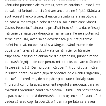
vânturilor puternice ale muntelui, precum corabia nu este luată
de valuri și furtuni atunci când are ancora bine înfiptă. Sfânta a
avut această ancoră tare, dreapta credință care a însoțit-o și
pe care a împărtășit-o celor 8 copii ai săi, dintre care Sfântul
Cuvios Petroniu, înaintea sa proslăvit întru sfinți, a dat el însuși
mărturie de viața cea dreaptă a mamei sale. Femeie puternică,
femeie robustă, avea să se dovedească și suflet puternic,
suflet încercat, nu pentru că s-a tânguit având mulțime de
copii, ci a înțeles să-și ducă viața cu hărnicie, cu hărnicie
trupească îngrijind de animalele din ograda lor, punând mâna
pe coasă, îngrijind de cele pentru milostenie, pe care o făcea în
fiecare sâmbătă. Dar nu puternică doar în trup, ci puternică și
în suflet, pentru că avea grijă deopotrivă de cuvântul rugăciunii,
de cuvântul credinței, de a împărtăși bucurie celorlalți. Sunt
împreună cu noi la acest moment nepotul și nepoata, care au
mărturisit vremurile când era bolnavă, ultimii 3 ani petrecându-i
la pat. A avut o boală dureroasă, dar totuși nu se tânguia. Când
vedea că erau copii la poartă, o îndemna pe fata care avea