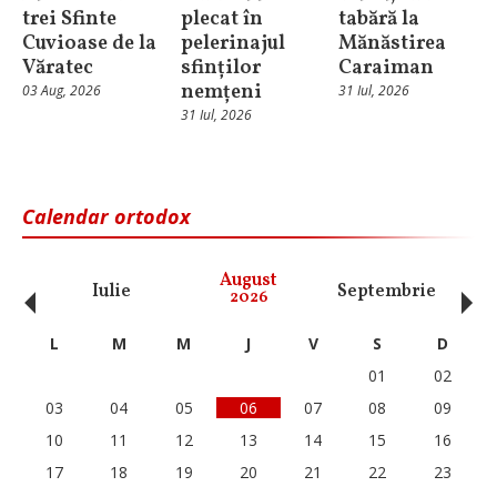
trei Sfinte
plecat în
tabără la
Cuvioase de la
pelerinajul
Mănăstirea
Văratec
sfinților
Caraiman
nemțeni
03 Aug, 2026
31 Iul, 2026
31 Iul, 2026
Calendar ortodox
‹
›
August
Iulie
Septembrie
O
2026
L
M
M
J
V
S
D
01
02
03
04
05
06
07
08
09
10
11
12
13
14
15
16
17
18
19
20
21
22
23