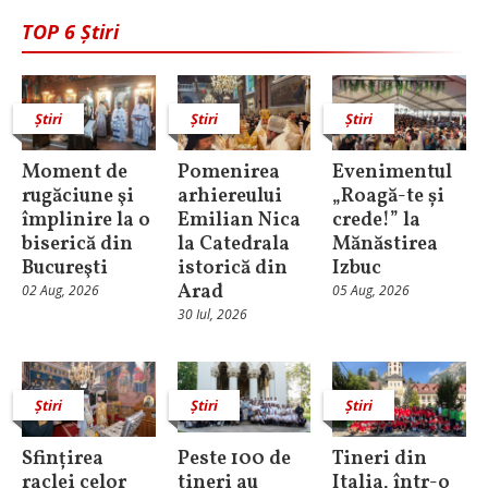
TOP 6 Știri
Știri
Știri
Știri
Moment de
Pomenirea
Evenimentul
rugăciune şi
arhiereului
„Roagă-te și
împlinire la o
Emilian Nica
crede!” la
biserică din
la Catedrala
Mănăstirea
Bucureşti
istorică din
Izbuc
Arad
02 Aug, 2026
05 Aug, 2026
30 Iul, 2026
Știri
Știri
Știri
Sfințirea
Peste 100 de
Tineri din
raclei celor
tineri au
Italia, într-o