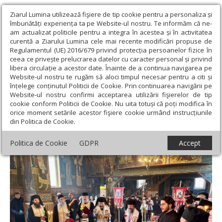
Ziarul Lumina utilizează fişiere de tip cookie pentru a personaliza și
îmbunătăți experiența ta pe Website-ul nostru. Te informăm că ne-
am actualizat politicile pentru a integra în acestea și în activitatea
curentă a Ziarului Lumina cele mai recente modificări propuse de
Regulamentul (UE) 2016/679 privind protecția persoanelor fizice în
ceea ce privește prelucrarea datelor cu caracter personal și privind
libera circulație a acestor date. Înainte de a continua navigarea pe
Website-ul nostru te rugăm să aloci timpul necesar pentru a citi și
Ziarul Lumina
›
Actualitate religioasă
›
Știri
›
Moaștele Sfintei
înțelege conținutul Politicii de Cookie. Prin continuarea navigării pe
Olimpiada din Farcașa au fost deshumate
Website-ul nostru confirmi acceptarea utilizării fişierelor de tip
cookie conform Politicii de Cookie. Nu uita totuși că poți modifica în
Moaștele Sfintei Olimpiada din Farcașa au
orice moment setările acestor fişiere cookie urmând instrucțiunile
din Politica de Cookie.
fost deshumate
Politica de Cookie
GDPR
Accept