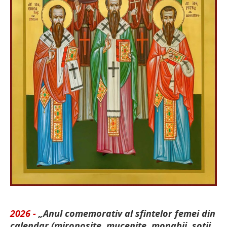
2026 -
„Anul comemorativ al sfintelor femei din
calendar (mironosițe, mu­cenițe, monahii, soții