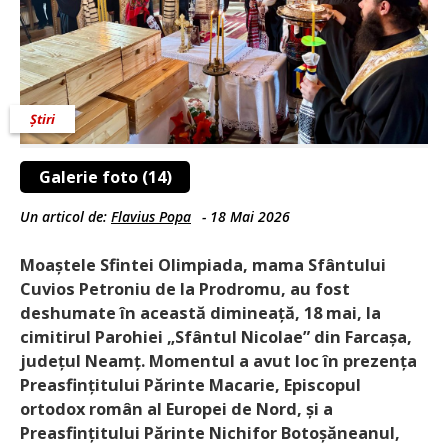
Știri
Galerie foto (14)
Un articol de:
Flavius Popa
-
18 Mai 2026
Moaștele Sfintei Olimpiada, mama Sfântului
Cuvios Petroniu de la Prodromu, au fost
deshumate în această dimineață, 18 mai, la
cimitirul Parohiei „Sfântul Nicolae” din Farcașa,
județul Neamț. Momentul a avut loc în prezența
Preasfințitului Părinte Macarie, Episcopul
ortodox român al Europei de Nord, și a
Preasfințitului Părinte Nichifor Botoșă­neanul,