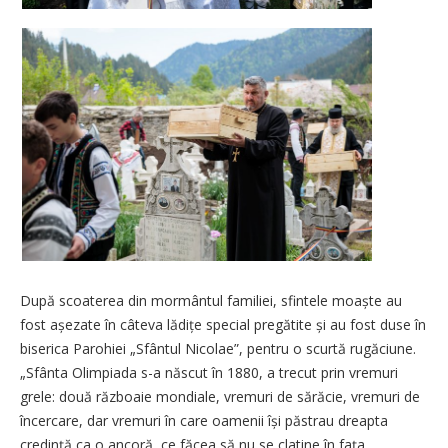
După scoaterea din mormântul familiei, sfintele moaște au
fost așezate în câteva lădițe special pregătite și au fost duse în
biserica Parohiei „Sfântul Nicolae”, pentru o scurtă rugăciune.
„Sfânta Olimpiada s-a născut în 1880, a trecut prin vremuri
grele: două războaie mondiale, vremuri de sărăcie, vremuri de
încercare, dar vremuri în care oamenii își păstrau dreapta
credință ca o ancoră, ce făcea să nu se clatine în fața