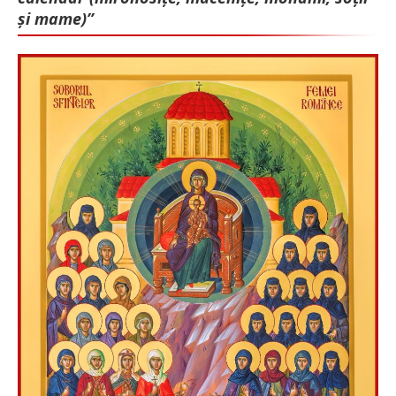
și mame)”