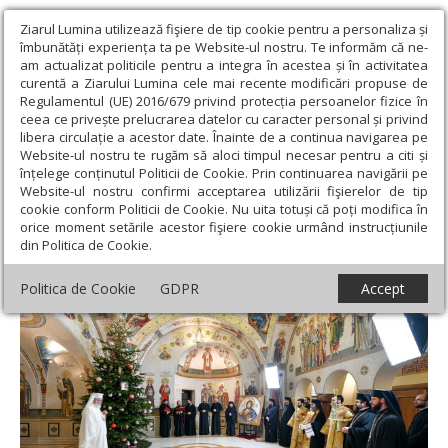
Ziarul Lumina utilizează fişiere de tip cookie pentru a personaliza și
îmbunătăți experiența ta pe Website-ul nostru. Te informăm că ne-
am actualizat politicile pentru a integra în acestea și în activitatea
curentă a Ziarului Lumina cele mai recente modificări propuse de
Regulamentul (UE) 2016/679 privind protecția persoanelor fizice în
ceea ce privește prelucrarea datelor cu caracter personal și privind
libera circulație a acestor date. Înainte de a continua navigarea pe
Website-ul nostru te rugăm să aloci timpul necesar pentru a citi și
Ziarul Lumina
›
Actualitate religioasă
›
Știri
›
Nașterea Domnului
înțelege conținutul Politicii de Cookie. Prin continuarea navigării pe
vestită după datină la Reședința Patriarhală
Website-ul nostru confirmi acceptarea utilizării fişierelor de tip
cookie conform Politicii de Cookie. Nu uita totuși că poți modifica în
Nașterea Domnului vestită după datină la
orice moment setările acestor fişiere cookie urmând instrucțiunile
din Politica de Cookie.
Reședința Patriarhală
Politica de Cookie
GDPR
Accept