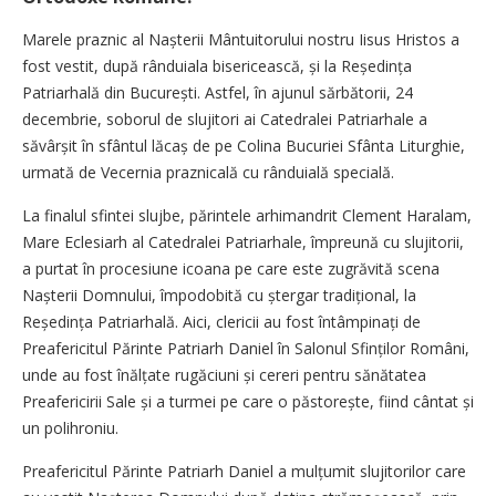
Marele praznic al Nașterii Mântuitorului nostru Iisus Hristos a
fost vestit, după rânduiala bisericească, și la Reședința
Patriarhală din București. Astfel, în ajunul sărbătorii, 24
decembrie, soborul de slujitori ai Catedralei Patriarhale a
săvârșit în sfântul lăcaș de pe Colina Bucuriei Sfânta Liturghie,
urmată de Vecernia praznicală cu rânduială specială.
La finalul sfintei slujbe, părintele arhimandrit Clement Haralam,
Mare Eclesiarh al Catedralei Patriarhale, împreună cu slujitorii,
a purtat în procesiune icoana pe care este zugrăvită scena
Nașterii Domnului, împodobită cu ștergar tradițional, la
Reședința Patriarhală. Aici, clericii au fost întâmpinați de
Preafericitul Părinte Patriarh Daniel în Salonul Sfinților Români,
unde au fost înălțate rugăciuni și cereri pentru sănătatea
Preafericirii Sale și a turmei pe care o păstorește, fiind cântat și
un polihroniu.
Preafericitul Părinte Patriarh Daniel a mulțumit slujitorilor care