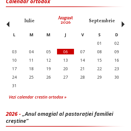
Calendar ortodox
‹
›
August
Iulie
Septembrie
O
2026
L
M
M
J
V
S
D
01
02
03
04
05
06
07
08
09
10
11
12
13
14
15
16
17
18
19
20
21
22
23
24
25
26
27
28
29
30
31
Vezi calendar crestin ortodox »
2026 -
„Anul omagial al pastorației familiei
creștine”