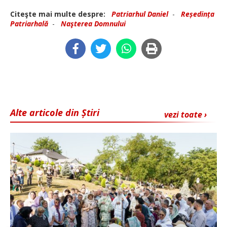
Citeşte mai multe despre:
Patriarhul Daniel
-
Reședința
Patriarhală
-
Naşterea Domnului
Alte articole din Știri
vezi toate ›