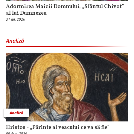
Adormirea Maicii Domnului, „Sfântul Chivot”
al lui Dumnezeu
31 Iul, 2026
Analiză
Analiză
Hristos - „Părinte al veacului ce va să fie”
09 Aug, 2026