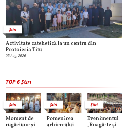
Știri
Activitate catehetică la un centru din
Protoieria Titu
05 Aug, 2026
TOP 6 Știri
Știri
Știri
Știri
Moment de
Pomenirea
Evenimentul
rugăciune şi
arhiereului
„Roagă-te și