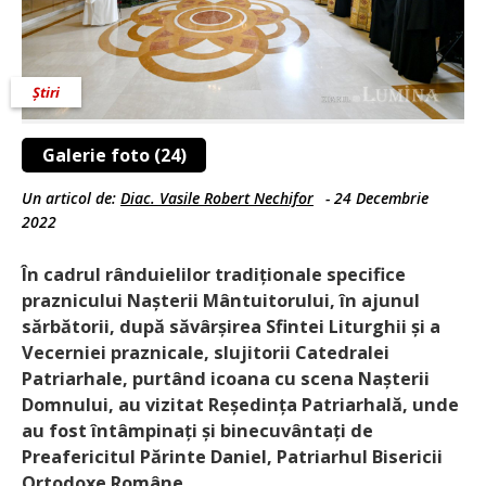
Știri
Galerie foto (24)
Un articol de:
Diac. Vasile Robert Nechifor
-
24 Decembrie
2022
În cadrul rânduielilor tradiționale specifice
praznicului Nașterii Mântuitorului, în ajunul
sărbătorii, după săvârșirea Sfintei Liturghii și a
Vecerniei praznicale, slujitorii Catedralei
Patriarhale, purtând icoana cu scena Nașterii
Domnului, au vizitat Reședința Patriarhală, unde
au fost întâmpinați și binecuvântați de
Preafericitul Părinte Daniel, Patriarhul Bisericii
Ortodoxe Române.