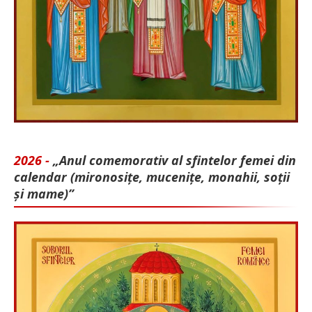
2026 -
„Anul comemorativ al sfintelor femei din
calendar (mironosițe, mu­cenițe, monahii, soții
și mame)”