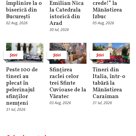
împlinire la o
Emilian Nica
crede!” la
biserică din
la Catedrala
Mănăstirea
Bucureşti
istorică din
Izbuc
Arad
02 Aug, 2026
05 Aug, 2026
30 Iul, 2026
Știri
Știri
Știri
Peste 100 de
Sfințirea
Tineri din
tineri au
raclei celor
Italia, într-o
plecat în
trei Sfinte
tabără la
pelerinajul
Cuvioase de la
Mănăstirea
sfinților
Văratec
Caraiman
nemțeni
03 Aug, 2026
31 Iul, 2026
31 Iul, 2026