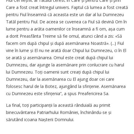
Fiul Cel veșnic al Tatălui ceresc în Care și pentru Care și prin
Care a fost creat întregul univers. Faptul că lumea a fost creată
pentru Fiul înseamnă că aceasta este un dar al lui Dumnezeu
Tatăl pentru Fiul. De aceea se cuvenea ca Fiul să devină Om în
lume pentru a arăta oamenilor ce înseamnă a fi om, așa cum
a dorit Preasfânta Treime să fie omul, atunci când a zis: «Să
facem om după chipul și după asemănarea Noastră». (...) Fiul
vine în lume și El nu ne arată doar Chipul lui Dumnezeu, ci în El
se arată și asemănarea. Omul este creat după chipul lui
Dumnezeu, dar ajunge la asemănare prin conlucrare cu harul
lui Dumnezeu. Toți oamenii sunt creați după chipul lui
Dumnezeu, dar la asemănarea cu El ajung doar cei care
folosesc harul de la Botez, ajungând la sfințenie. Asemănarea
cu Dumnezeu este sfințenia”, a spus Preafericirea Sa.
La final, toți participanții la această rânduială au primit
binecuvântarea Patriarhului României, închinându-se și
sărutând icoana Nașterii Domnului.