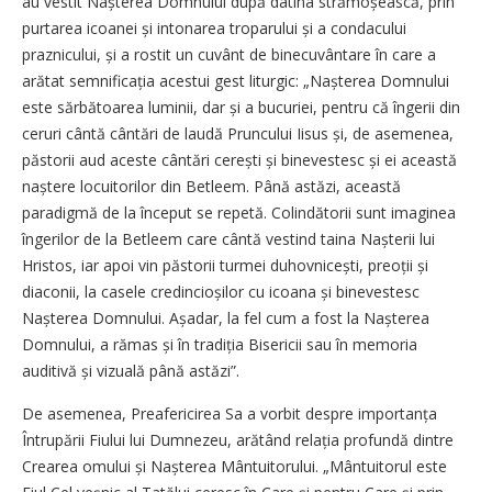
au vestit Nașterea Domnului după datina strămoșească, prin
purtarea icoanei și intonarea troparului și a condacului
praznicului, și a rostit un cuvânt de binecuvântare în care a
arătat semnificația acestui gest liturgic: „Nașterea Domnului
este sărbătoarea luminii, dar și a bucuriei, pentru că îngerii din
ceruri cântă cântări de laudă Pruncului Iisus și, de asemenea,
păstorii aud aceste cântări cerești și binevestesc și ei această
naștere locuitorilor din Betleem. Până astăzi, această
paradigmă de la început se repetă. Colindătorii sunt imaginea
îngerilor de la Betleem care cântă vestind taina Nașterii lui
Hristos, iar apoi vin păstorii turmei duhovnicești, preoții și
diaconii, la casele credincioșilor cu icoana și binevestesc
Nașterea Domnului. Așadar, la fel cum a fost la Nașterea
Domnului, a rămas și în tradiția Bisericii sau în memoria
auditivă și vizuală până astăzi”.
De asemenea, Preafericirea Sa a vorbit despre importanța
Întrupării Fiului lui Dumnezeu, arătând relația profundă dintre
Crearea omului și Nașterea Mântuitorului. „Mântuitorul este