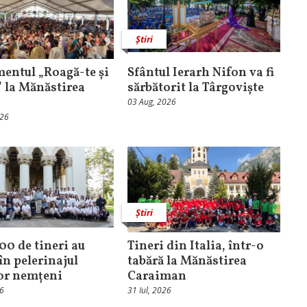
Știri
entul „Roagă-te și
Sfântul Ierarh Nifon va fi
” la Mănăstirea
sărbătorit la Târgoviște
03 Aug, 2026
026
Știri
100 de tineri au
Tineri din Italia, într-o
în pelerinajul
tabără la Mănăstirea
lor nemțeni
Caraiman
26
31 Iul, 2026