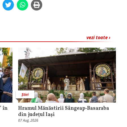
vezi toate ›
Știri
 în
Hramul Mănăstirii Sângeap‑Basaraba
din judeţul Iaşi
07 Aug, 2026