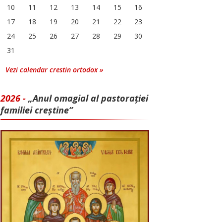
10
11
12
13
14
15
16
17
18
19
20
21
22
23
24
25
26
27
28
29
30
31
Vezi calendar crestin ortodox »
2026 -
„Anul omagial al pastorației
familiei creștine”