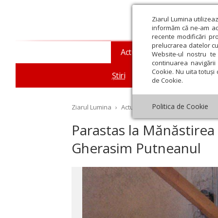
Ziarul Lumina utilizea
informăm că ne-am actu
recente modificări pr
prelucrarea datelor cu
Actualitate religioasă
T
Website-ul nostru te 
continuarea navigării 
Cookie. Nu uita totuși 
Știri
Mesaje și cuvântări
de Cookie.
Politica de Cookie
Ziarul Lumina
›
Actualitate religioasă
›
Știri
›
Pa
Parastas la Mănăstirea
Gherasim Putneanul
st
Septembrie
Octombrie
Noiembrie
Decembrie
Ianuar