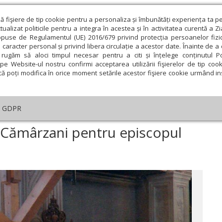
ză fişiere de tip cookie pentru a personaliza și îmbunătăți experiența ta p
alizat politicile pentru a integra în acestea și în activitatea curentă a Z
opuse de Regulamentul (UE) 2016/679 privind protecția persoanelor fizi
 caracter personal și privind libera circulație a acestor date. Înainte de 
eologie și spiritualitate
Educaţie și Cultură
Societate
rugăm să aloci timpul necesar pentru a citi și înțelege conținutul Pol
pe Website-ul nostru confirmi acceptarea utilizării fişierelor de tip cook
că poți modifica în orice moment setările acestor fişiere cookie urmând ins
An omagial
Comunicate de presă
Documentar
GDPR
rastas la Mănăstirea Cămârzani pentru episcopul Gherasim Putneanul
 Cămârzani pentru episcopul
ie
Februarie
Martie
Aprilie
Mai
Iunie