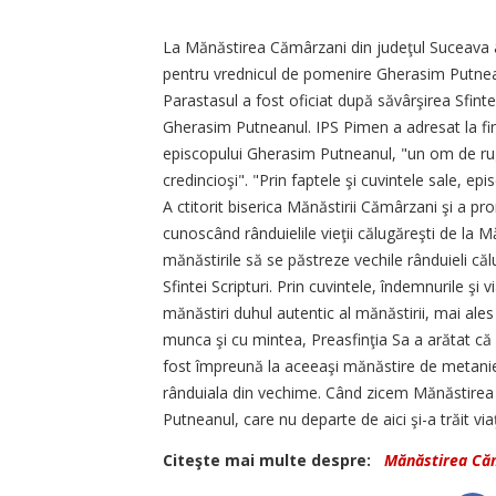
La Mănăstirea Cămârzani din judeţul Suceava 
pentru vrednicul de pomenire Gherasim Putneanu
Parastasul a fost oficiat după săvârşirea Sfinte
Gherasim Putneanul. IPS Pimen a adresat la fina
episcopului Gherasim Putneanul, "un om de rug
credincioşi". "Prin faptele şi cuvintele sale, 
A ctitorit biserica Mănăstirii Cămârzani şi a pr
cunoscând rânduielile vieţii călugăreşti de la 
mănăstirile să se păstreze vechile rânduieli călu
Sfintei Scripturi. Prin cuvintele, îndemnurile şi v
mănăstiri duhul autentic al mănăstirii, mai ale
munca şi cu mintea, Preasfinţia Sa a arătat c
fost împreună la aceeaşi mănăstire de metanie,
rânduiala din vechime. Când zicem Mănăstirea 
Putneanul, care nu departe de aici şi-a trăit vi
Citeşte mai multe despre:
Mănăstirea Că