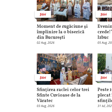
Știri
Știri
Moment de rugăciune şi
Evenim
împlinire la o biserică
crede!
din Bucureşti
Izbuc
02 Aug, 2026
05 Aug, 2
Știri
Știri
Sfințirea raclei celor trei
Peste 
Sfinte Cuvioase de la
plecat 
Văratec
sfinți
03 Aug, 2026
31 Iul, 20