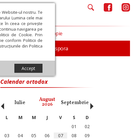
e Website-ul nostru. Te
iarului Lumina cele mai
ce în ceea ce privește
a continua navigarea pe
Opinii
Filantropie
iticii de Cookie. Prin
ie conform Politicii de
trucțiunile din Politica
In memoriam
Diaspora
Accept
Calendar ortodox
‹
›
August
Iulie
Septembrie
Octombrie
Noiembri
2026
L
M
M
J
V
S
D
01
02
03
04
05
06
07
08
09