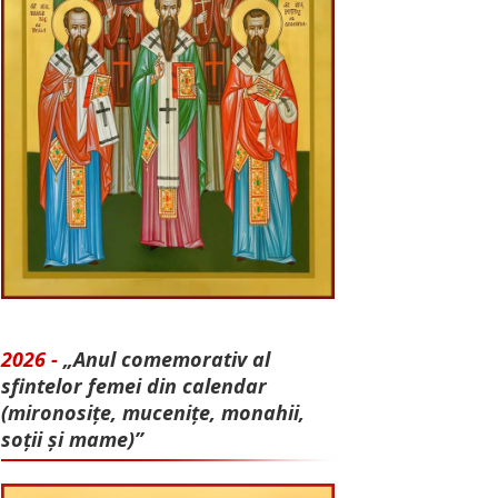
2026 -
„Anul comemorativ al
sfintelor femei din calendar
(mironosițe, mu­cenițe, monahii,
soții și mame)”