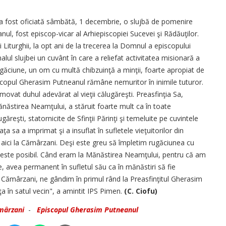
a fost oficiată sâmbătă, 1 decembrie, o slujbă de pomenire
l, fost episcop-vicar al Arhiepiscopiei Sucevei şi Rădăuţilor.
i Liturghii, la opt ani de la trecerea la Domnul a episcopului
lul slujbei un cuvânt în care a reliefat activitatea misionară a
ăciune, un om cu multă chibzuinţă a minţii, foarte apropiat de
episcopul Gherasim Putneanul rămâne nemuritor în inimile tuturor.
omovat duhul adevărat al vieţii călugăreşti. Preasfinţia Sa,
Mănăstirea Neamţului, a stăruit foarte mult ca în toate
găreşti, statornicite de Sfinţii Părinţi şi temeluite pe cuvintele
iaţa sa a imprimat şi a insuflat în sufletele vieţuitorilor din
s aici la Cămârzani. Deşi este greu să împletim rugăciunea cu
ă este posibil. Când eram la Mănăstirea Neamţului, pentru că am
 avea permanent în sufletul său ca în mănăstiri să fie
Cămârzani, ne gândim în primul rând la Preasfinţitul Gherasim
aţa în satul vecin", a amintit IPS Pimen.
(C. Ciofu)
mârzani
-
Episcopul Gherasim Putneanul