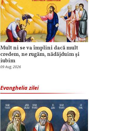
Mult ni se va împlini dacă mult
credem, ne rugăm, nădăjduim și
iubim
09 Aug, 2026
Evanghelia zilei