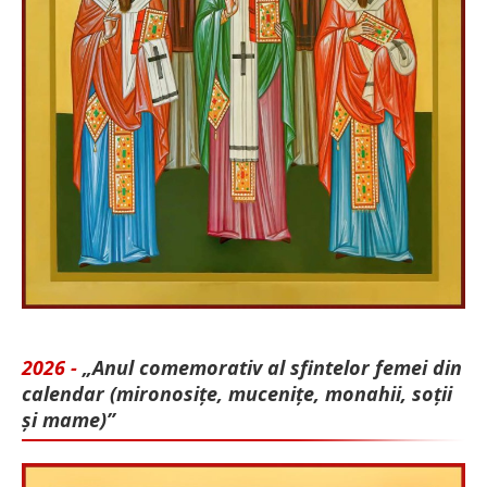
2026 -
„Anul comemorativ al sfintelor femei din
calendar (mironosițe, mu­cenițe, monahii, soții
și mame)”