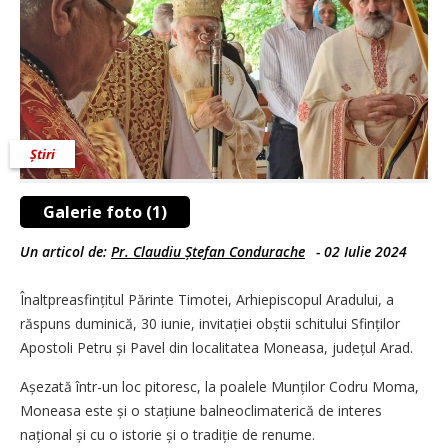
Știri
Galerie foto (1)
Un articol de:
Pr. Claudiu Ștefan Condurache
-
02 Iulie 2024
Înaltpreasfințitul Părinte Timotei, Arhiepiscopul Aradului, a
răspuns duminică, 30 iunie, invitației obștii schitului Sfinților
Apostoli Petru și Pavel din localitatea Moneasa, județul Arad.
Așezată într-un loc pitoresc, la poalele Munților Codru Moma,
Moneasa este și o stațiune balneoclimaterică de interes
național și cu o istorie și o tradiție de renume.