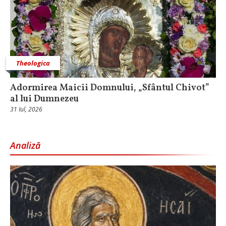
Theologica
Adormirea Maicii Domnului, „Sfântul Chivot”
al lui Dumnezeu
31 Iul, 2026
Analiză