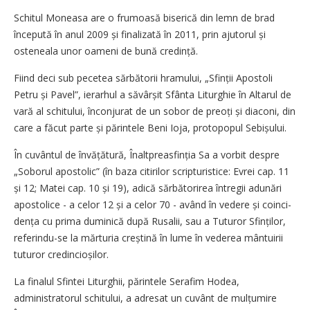
Schitul Moneasa are o frumoasă biserică din lemn de brad
începută în anul 2009 și finalizată în 2011, prin ajutorul și
osteneala unor oameni de bună credință.
Fiind deci sub pecetea sărbătorii hramului, „Sfinții Apostoli
Petru și Pavel”, ierarhul a săvârșit Sfânta Liturghie în Altarul de
vară al schitului, înconjurat de un sobor de preoți și diaconi, din
care a făcut parte și părintele Beni Ioja, protopopul Sebi­șului.
În cuvântul de învățătură, Înalt­­prea­sfinția Sa a vorbit despre
„Soborul apostolic” (în baza citirilor scripturistice: Evrei cap. 11
și 12; Matei cap. 10 și 19), adică sărbătorirea întregii adunări
apostolice - a celor 12 și a celor 70 - având în vedere și coin­ci­
dența cu prima duminică după Rusalii, sau a Tuturor Sfinților,
referindu-se la mărturia creștină în lume în vederea mântuirii
tuturor credin­cioșilor.
La finalul Sfintei Liturghii, părintele Serafim Hodea,
administratorul schitului, a adresat un cuvânt de mulțumire