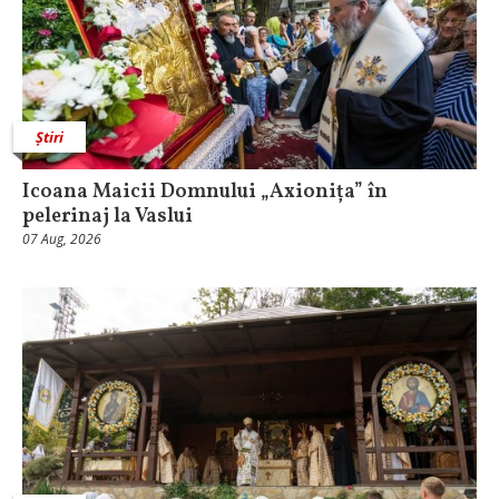
Știri
Icoana Maicii Domnului „Axionița” în
pelerinaj la Vaslui
07 Aug, 2026