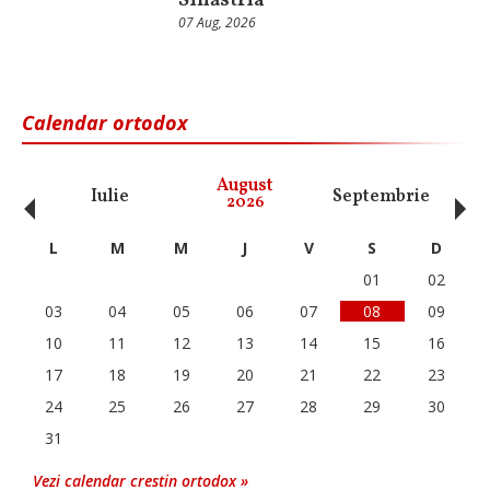
Sihăstria
07 Aug, 2026
Calendar ortodox
‹
›
August
Iulie
Septembrie
O
2026
L
M
M
J
V
S
D
01
02
03
04
05
06
07
08
09
10
11
12
13
14
15
16
17
18
19
20
21
22
23
24
25
26
27
28
29
30
31
Vezi calendar crestin ortodox »