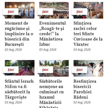
Știri
Știri
Știri
Moment de
Evenimentul
Sfințirea
rugăciune şi
„Roagă-te și
raclei celor
împlinire la o
crede!” la
trei Sfinte
biserică din
Mănăstirea
Cuvioase de la
Bucureşti
Izbuc
Văratec
02 Aug, 2026
05 Aug, 2026
03 Aug, 2026
Știri
Știri
Știri
Sfântul Ierarh
Sărbătorile
Resfințirea
Nifon va fi
nemţene au
bisericii
sărbătorit la
culminat cu
Parohiei
Târgoviște
hramul
Rădeni
Mănăstirii
03 Aug, 2026
02 Aug, 2026