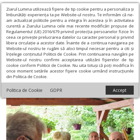
Ziarul Lumina utilizează fişiere de tip cookie pentru a personaliza și
îmbunătăți experiența ta pe Website-ul nostru. Te informăm că ne-
am actualizat politicile pentru a integra în acestea și în activitatea
curentă a Ziarului Lumina cele mai recente modificări propuse de
Regulamentul (UE) 2016/679 privind protecția persoanelor fizice în
ceea ce privește prelucrarea datelor cu caracter personal și privind
libera circulație a acestor date. Înainte de a continua navigarea pe
Website-ul nostru te rugăm să aloci timpul necesar pentru a citi și
Ziarul Lumina
›
Actualitate religioasă
›
Știri
›
Popas de
înțelege conținutul Politicii de Cookie. Prin continuarea navigării pe
rugăciune la un schit din județul Arad
Website-ul nostru confirmi acceptarea utilizării fişierelor de tip
cookie conform Politicii de Cookie. Nu uita totuși că poți modifica în
Popas de rugăciune la un schit din județul
orice moment setările acestor fişiere cookie urmând instrucțiunile
din Politica de Cookie.
Arad
Politica de Cookie
GDPR
Accept