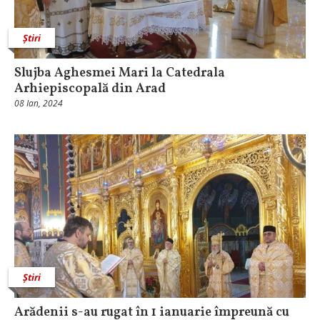
Știri
Slujba Aghesmei Mari la Catedrala
Arhiepiscopală din Arad
08 Ian, 2024
Știri
Arădenii s-au rugat în 1 ianuarie împreună cu