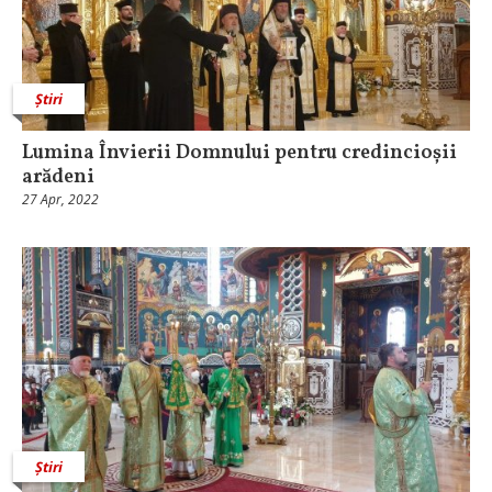
Știri
Lumina Învierii Domnului pentru credincioșii
arădeni
27 Apr, 2022
Știri