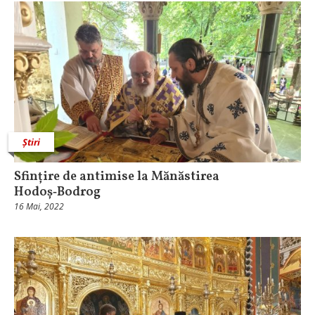
Știri
Sfințire de antimise la Mănăstirea
Hodoș‑Bodrog
16 Mai, 2022