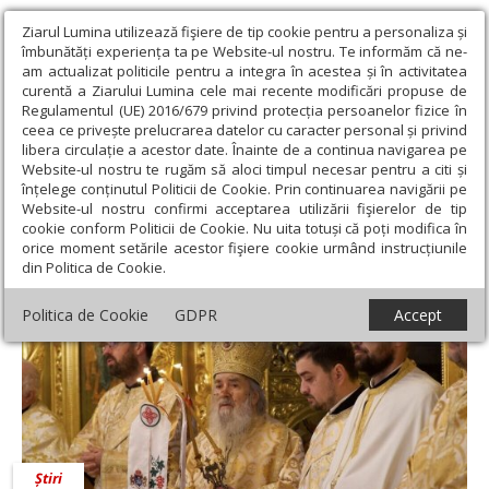
Ziarul Lumina utilizează fişiere de tip cookie pentru a personaliza și
îmbunătăți experiența ta pe Website-ul nostru. Te informăm că ne-
am actualizat politicile pentru a integra în acestea și în activitatea
curentă a Ziarului Lumina cele mai recente modificări propuse de
Regulamentul (UE) 2016/679 privind protecția persoanelor fizice în
ceea ce privește prelucrarea datelor cu caracter personal și privind
libera circulație a acestor date. Înainte de a continua navigarea pe
Website-ul nostru te rugăm să aloci timpul necesar pentru a citi și
Ziarul Lumina
›
Pr. Claudiu Ștefan Condurache
înțelege conținutul Politicii de Cookie. Prin continuarea navigării pe
Pr. Claudiu Ștefan Condurache
Website-ul nostru confirmi acceptarea utilizării fişierelor de tip
cookie conform Politicii de Cookie. Nu uita totuși că poți modifica în
orice moment setările acestor fişiere cookie urmând instrucțiunile
din Politica de Cookie.
Politica de Cookie
GDPR
Accept
Știri