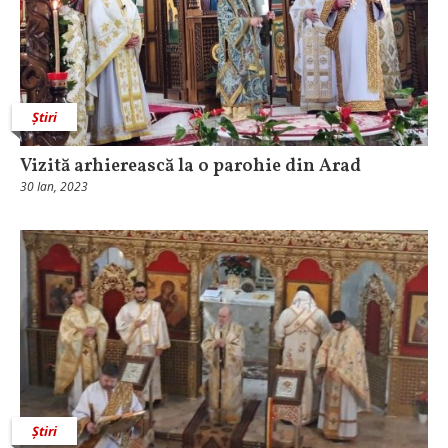
Știri
Vizită arhierească la o parohie din Arad
30 Ian, 2023
Știri