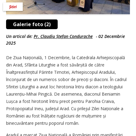
Știri
Galerie foto (2)
Un articol de:
Pr. Claudiu Ștefan Condurache
-
02 Decembrie
2025
De Ziua Națională, 1 Decembrie, la Catedrala Arhiepiscopală
din Arad, Sfânta Liturghie a fost săvârșită de către
Înaltpreasfințitul Părinte Timotei, Arhi­episcopul Aradului,
înconjurat de un numeros sobor de preoți și diaconi. În cadrul
Sfintei Liturghii a avut loc hirotonia întru diacon a teologului
Lau­rențiu-Mihai Pingică. De asemenea, diaconul Beniamin
Lușca a fost hirotonit întru preot pentru Parohia Craiva,
Protopopiatul Ineu, județul Arad. Cu prilejul Zilei Naționale a
României au fost înălțate rugăciuni de mulțumire și
binecuvântare pentru poporul român.
Aradul a marcat Ziua Națională a României prin manifestări