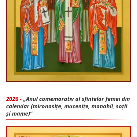
2026 -
„Anul comemorativ al sfintelor femei din
calendar (mironosițe, mu­cenițe, monahii, soții
și mame)”