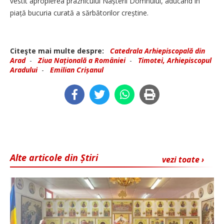
vestit apropierea praznicului Nașterii Domnului, aducând în
piață bucuria curată a sărbătorilor creștine.
Citeşte mai multe despre:
Catedrala Arhiepiscopală din
Arad
-
Ziua Națională a României
-
Timotei, Arhiepiscopul
Aradului
-
Emilian Crișanul
Alte articole din Știri
vezi toate ›