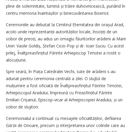
pline de solemnitate, lumină și trăire duhovnicească, punând în
centru memoria înaintașilor și binecuvântarea Bisericii.
Ceremoniile au debutat la Cimitirul Eternitatea din orașul Arad,
acolo unde reprezentanții autorităților locale, în­soțiți de un
sobor de preoți, au adus un omagiu făuritorilor arădeni ai Marii
Uniri: Vasile Goldiș, Ștefan Cicio-Pop și dr. Ioan Suciu. Cu acest
prilej, Înalt­preasfințitul Părinte Arhiepiscop Timotei a rostit o
alocuțiune.
Spre seară, în Piața Catedralei Vechi, sute de arădeni s-au
adunat pentru ceremonia centrală a zilei. O slujbă de
mulțumire a fost oficiată de Înaltprea­sfințitul Părinte Timotei,
Arhiepiscopul Aradului, împreună cu Preasfințitul Părinte
Emilian Crișanul, Episcop-vicar al Arhiepiscopiei Aradului, și un
sobor de slujitori.
Ceremonialul a continuat cu mesajele oficialităților, defilarea
Gărzii de Onoare, precum și interpretarea unor colinde care au