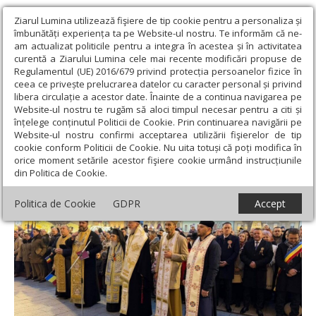
Ziarul Lumina utilizează fişiere de tip cookie pentru a personaliza și
îmbunătăți experiența ta pe Website-ul nostru. Te informăm că ne-
am actualizat politicile pentru a integra în acestea și în activitatea
curentă a Ziarului Lumina cele mai recente modificări propuse de
Regulamentul (UE) 2016/679 privind protecția persoanelor fizice în
ceea ce privește prelucrarea datelor cu caracter personal și privind
libera circulație a acestor date. Înainte de a continua navigarea pe
Website-ul nostru te rugăm să aloci timpul necesar pentru a citi și
Ziarul Lumina
›
Actualitate religioasă
›
Știri
›
Ziua Națională a
înțelege conținutul Politicii de Cookie. Prin continuarea navigării pe
României la Arad
Website-ul nostru confirmi acceptarea utilizării fişierelor de tip
cookie conform Politicii de Cookie. Nu uita totuși că poți modifica în
Ziua Națională a României la Arad
orice moment setările acestor fişiere cookie urmând instrucțiunile
din Politica de Cookie.
Politica de Cookie
GDPR
Accept