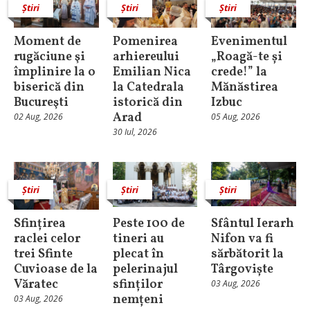
Știri
Știri
Știri
Moment de
Pomenirea
Evenimentul
rugăciune şi
arhiereului
„Roagă-te și
împlinire la o
Emilian Nica
crede!” la
biserică din
la Catedrala
Mănăstirea
Bucureşti
istorică din
Izbuc
Arad
02 Aug, 2026
05 Aug, 2026
30 Iul, 2026
Știri
Știri
Știri
Sfințirea
Peste 100 de
Sfântul Ierarh
raclei celor
tineri au
Nifon va fi
trei Sfinte
plecat în
sărbătorit la
Cuvioase de la
pelerinajul
Târgoviște
Văratec
sfinților
03 Aug, 2026
nemțeni
03 Aug, 2026