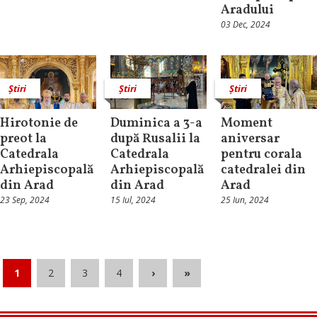
Aradului
03 Dec, 2024
Știri
Știri
Știri
Hirotonie de
Duminica a 3-a
Moment
preot la
după Rusalii la
aniversar
Catedrala
Catedrala
pentru corala
Arhiepiscopală
Arhiepiscopală
catedralei din
din Arad
din Arad
Arad
23 Sep, 2024
15 Iul, 2024
25 Iun, 2024
1
2
3
4
›
»