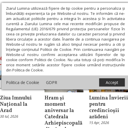
Ziarul Lumina utilizează fişiere de tip cookie pentru a personaliza și
îmbunătăți experiența ta pe Website-ul nostru. Te informăm că ne-
am actualizat politicile pentru a integra în acestea și în activitatea
curentă a Ziarului Lumina cele mai recente modificări propuse de
Regulamentul (UE) 2016/679 privind protecția persoanelor fizice în
ceea ce privește prelucrarea datelor cu caracter personal și privind
libera circulație a acestor date. Înainte de a continua navigarea pe
Website-ul nostru te rugăm să aloci timpul necesar pentru a citi și
Ziarul Lumina
›
Catedrala Arhiepiscopală din Arad
înțelege conținutul Politicii de Cookie. Prin continuarea navigării pe
Website-ul nostru confirmi acceptarea utilizării fişierelor de tip
Catedrala Arhiepiscopală din Arad
cookie conform Politicii de Cookie. Nu uita totuși că poți modifica în
orice moment setările acestor fişiere cookie urmând instrucțiunile
din Politica de Cookie.
Politica de Cookie
GDPR
Accept
Știri
Știri
Știri
Ziua Imnului
Hram şi
Lumina Învierii
Național la
moment
pentru
Arad
aniversar la
credincioșii
Catedrala
arădeni
30 Iul, 2026
Arhiepiscopală
15 Apr, 2026