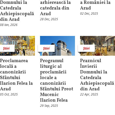
Domnului la
arhierească la
a României la
Catedrala
catedrala din
Arad
Arhiepiscopală
Arad
02 Dec, 2025
din Arad
28 Dec, 2025
08 Ian, 2026
Știri
Știri
Știri
Proclamarea
Programul
Praznicul
locală a
liturgic al
Învierii
canonizării
proclamării
Domnului la
Sfântului
locale a
Catedrala
Ilarion Felea la
canonizării
Arhiepiscopală
Arad
Sfântului Preot
din Arad
Mucenic
05 Oct, 2025
22 Apr, 2025
Ilarion Felea
29 Sep, 2025