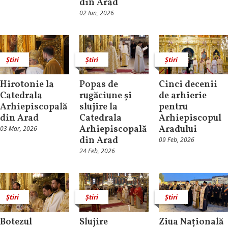
din Arad
02 Iun, 2026
Știri
Știri
Știri
Hirotonie la
Popas de
Cinci decenii
Catedrala
rugăciune și
de arhierie
Arhiepiscopală
slujire la
pentru
din Arad
Catedrala
Arhiepiscopul
Arhiepiscopală
Aradului
03 Mar, 2026
din Arad
09 Feb, 2026
24 Feb, 2026
Știri
Știri
Știri
Botezul
Slujire
Ziua Națională