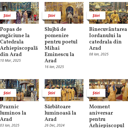
Știri
Știri
Știri
Popas de
Slujbă de
Binecuvântarea
rugăciune la
pomenire
Iordanului la
Catedrala
pentru poetul
catedrala din
Arhiepiscopală
Mihai
Arad
din Arad
Eminescu la
08 Ian, 2025
Arad
10 Mar, 2025
16 Ian, 2025
Știri
Știri
Știri
Praznic
Sărbătoare
Moment
luminos la
luminoasă la
aniversar
Arad
Arad
pentru
Arhiepiscopul
03 Ian, 2025
26 Dec, 2024