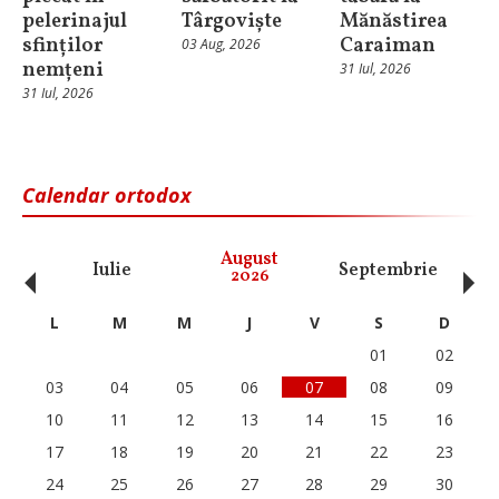
pelerinajul
Târgoviște
Mănăstirea
sfinților
Caraiman
03 Aug, 2026
nemțeni
31 Iul, 2026
31 Iul, 2026
Calendar ortodox
‹
›
August
Iulie
Septembrie
O
2026
L
M
M
J
V
S
D
01
02
03
04
05
06
07
08
09
10
11
12
13
14
15
16
17
18
19
20
21
22
23
24
25
26
27
28
29
30