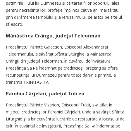
pătimirile Fiului lui Dumnezeu ­și certarea fiilor poporului ales
pentru necre­dința lor, pro­­feție împlinită câțiva ani mai târziu
prin dărâmarea templului și a Ierusalimului, se arată pe site-ul
sf-esc.ro.
Mănăstirea Crângu, judeţul Teleorman
Preasfinţitul Părinte Galaction, Episcopul Alexandriei şi
Teleormanului, a săvârşit Sfânta Liturghie la Mănăstirea
Crângu din judeţul Teleorman. În cuvântul de învăţătură,
Preasfinţia Sa i-a îndemnat pe credincioşii prezenţi să ofere
recunoştinţă lui Dumnezeu pentru toate darurile primite, a
transmis TRINITAS TV.
Parohia Cârjelari, judeţul Tulcea
Preasfinţitul Părinte Visarion, Episcopul Tulcii, s-a aflat în
mijlocul credincioşilor Pa­rohiei Cârjela­ri, unde a săvârşit Sfânta
Liturghie şi a binecuvântat lucrările de restaurare a locaşului de
cult. În cuvântul de învăţătură, Prea­sfinţia Sa i-a îndemnat pe