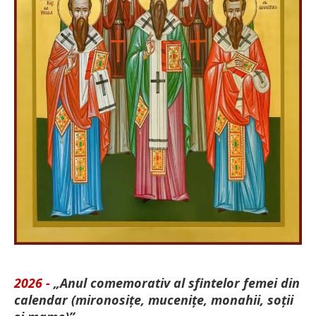
2026 -
„Anul comemorativ al sfintelor femei din
calendar (mironosițe, mu­cenițe, monahii, soții