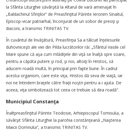
la Sfânta Liturghie săvârşită la Altarul de vară amenajat în
„Baldachinul Sfinţilor” de Preasfinţitul Părinte Ieronim Sinaitul,
Episcop-vicar patriarhal, înconjurat de un sobor de preoţi şi
diaconi, a transmis TRINITAS TV.
În cuvântul de învăţătură, Preasfinţia Sa a tâlcuit înţelesurile
duhovniceşti ale viei din Pilda lucrătorilor răi: „Sfântul Vasile cel
Mare spune că aşa cum mlădiţele din viţă se înalţă spre soare,
pentru a căpăta putere şi rod, şi noi, altoiţi în Hristos, să
aducem roadă multă, în principal prin fapte bune. În cadrul
acestui organism, care este viţa, Hristos dă seva de viaţă, iar
noi ne întindem braţele către fraţii noştri pentru a-i ajuta. De
aceea, viţa simbolizează tot ceea ce trebuie să dea roadă”.
Municipiul Constanţa
Înaltpreasfinţitul Părinte Teodosie, Arhiepiscopul Tomisului, a
săvârşit Sfânta Liturghie la parohia constănţeană „Naşterea
Maicii Domnului”, a transmis TRINITAS TV.