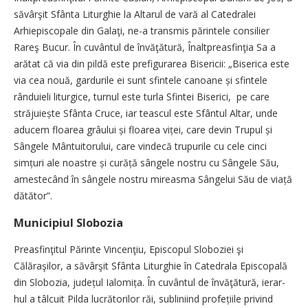
săvârşit Sfânta Liturghie la Altarul de vară al Catedralei
Arhiepiscopale din Galaţi, ne-a transmis părintele consilier
Rareş Bucur. În cuvântul de învăţătură, Înaltpreasfinţia Sa a
arătat că via din pildă este prefigurarea Bisericii: „Biserica este
via cea nouă, gardurile ei sunt sfintele canoane și sfintele
rânduieli liturgice, turnul este turla Sfintei Biserici, pe care
străjuiește Sfânta Cruce, iar teascul este Sfântul Altar, unde
aducem floarea grâului și floarea viței, care devin Trupul și
Sângele Mântuitorului, care vindecă trupurile cu cele cinci
simțuri ale noastre și curăță sângele nostru cu Sângele Său,
amestecând în sângele nostru mireasma Sângelui Său de viață
dătător”.
Municipiul Slobozia
Preasfinţitul Părinte Vincenţiu, Episcopul Sloboziei şi
Călăraşilor, a săvârşit Sfânta Liturghie în Catedrala Episcopală
din Slobozia, județul Ialo­mi­ța. În cuvântul de învăţătură, ie­rar­­
hul a tâlcuit Pilda lucrători­lor răi, subliniind pro­­fe­țiile privind