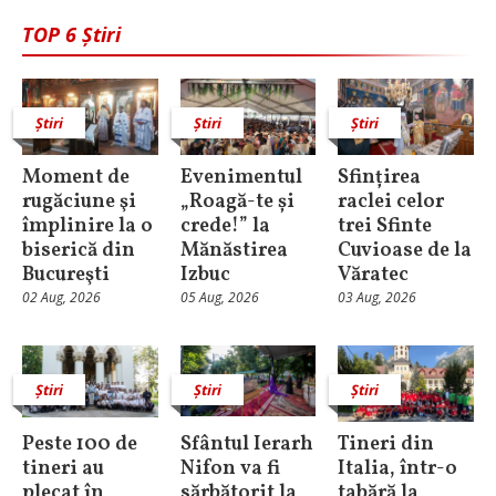
TOP 6 Știri
Știri
Știri
Știri
Moment de
Evenimentul
Sfințirea
rugăciune şi
„Roagă-te și
raclei celor
împlinire la o
crede!” la
trei Sfinte
biserică din
Mănăstirea
Cuvioase de la
Bucureşti
Izbuc
Văratec
02 Aug, 2026
05 Aug, 2026
03 Aug, 2026
Știri
Știri
Știri
Peste 100 de
Sfântul Ierarh
Tineri din
tineri au
Nifon va fi
Italia, într-o
plecat în
sărbătorit la
tabără la