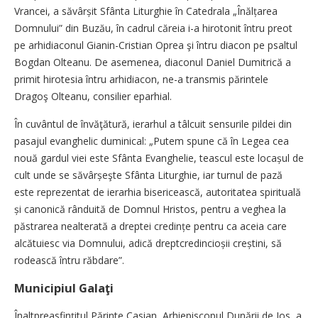
Vrancei, a săvârșit Sfânta Liturghie în Catedrala „Înălțarea
Domnului” din Buzău, în cadrul căreia i-a hirotonit întru preot
pe arhidiaconul Gianin-Cristian Oprea şi întru diacon pe psaltul
Bogdan Olteanu. De asemenea, diaconul Daniel Dumitrică a
primit hirotesia întru arhidiacon, ne-a transmis părintele
Dragoş Olteanu, consilier eparhial.
În cuvântul de învăţătură, ierarhul a tâlcuit sensurile pildei din
pasajul evanghelic duminical: „Putem spune că în Legea cea
nouă gardul viei este Sfânta Evanghelie, teascul este locașul de
cult unde se săvârșeşte Sfânta Liturghie, iar turnul de pază
este reprezentat de ierarhia bisericească, autoritatea spirituală
și canonică rânduită de Domnul Hristos, pentru a veghea la
păstrarea nealterată a dreptei credințe pentru ca aceia care
alcătuiesc via Domnului, adică dreptcredincioșii creștini, să
rodească întru răbdare”.
Municipiul Galaţi
Înaltpreasfinţitul Părinte Casian, Arhiepiscopul Dunării de Jos, a