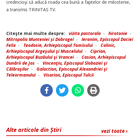
credincioşi să aducă roada cea bună a faptelor de milostenie,
a transmis TRINITAS TV.
Citeşte mai multe despre:
vizita pastorala
-
hirotonie
-
Mitropolia Munteniei și Dobrogei
-
Ieronim, Episcopul Daciei
Felix
-
Teodosie, Arhiepiscopul Tomisului
-
Calinic,
Arhiepiscopul Argeşului şi Muscelului
-
Ciprian,
Arhiepiscopul Buzăului şi Vrancei
-
Casian, Arhiepiscopul
Dunării de Jos
-
Vincenţiu, Episcopul Sloboziei şi
Călăraşilor
-
Galaction, Episcopul Alexandriei şi
Teleormanului
-
Visarion, Episcopul Tulcii
Alte articole din Știri
vezi toate ›