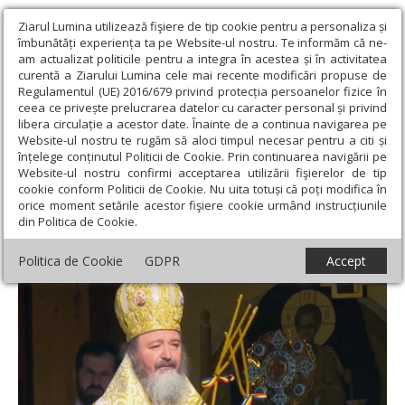
Ziarul Lumina utilizează fişiere de tip cookie pentru a personaliza și
îmbunătăți experiența ta pe Website-ul nostru. Te informăm că ne-
am actualizat politicile pentru a integra în acestea și în activitatea
curentă a Ziarului Lumina cele mai recente modificări propuse de
Regulamentul (UE) 2016/679 privind protecția persoanelor fizice în
ceea ce privește prelucrarea datelor cu caracter personal și privind
libera circulație a acestor date. Înainte de a continua navigarea pe
Website-ul nostru te rugăm să aloci timpul necesar pentru a citi și
Ziarul Lumina
›
Actualitate religioasă
›
Știri
›
Popasuri
înțelege conținutul Politicii de Cookie. Prin continuarea navigării pe
duhovniceşti în Duminica a 13-a după Rusalii
Website-ul nostru confirmi acceptarea utilizării fişierelor de tip
cookie conform Politicii de Cookie. Nu uita totuși că poți modifica în
Popasuri duhovniceşti în Duminica a 13-a
orice moment setările acestor fişiere cookie urmând instrucțiunile
din Politica de Cookie.
după Rusalii
Politica de Cookie
GDPR
Accept