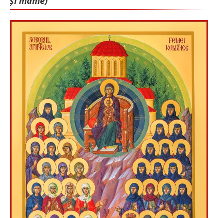
și mame)”