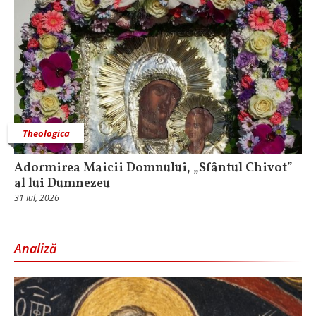
Theologica
Adormirea Maicii Domnului, „Sfântul Chivot”
al lui Dumnezeu
31 Iul, 2026
Analiză