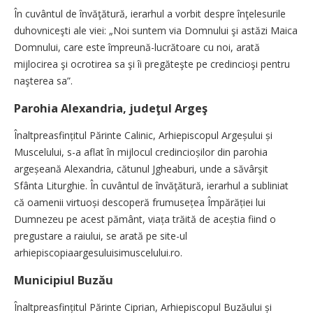
În cuvântul de învăţătură, ierarhul a vorbit despre înţelesurile
duhovniceşti ale viei: „Noi suntem via Domnului şi astăzi Maica
Domnului, care este împreună-lucrătoare cu noi, arată
mijlocirea şi ocrotirea sa şi îi pregăteşte pe credincioşi pentru
naşterea sa”.
Parohia Alexandria, judeţul Argeş
Înaltpreasfințitul Părinte Calinic, Arhiepiscopul Argeșului și
Muscelului, s-a aflat în mijlocul credincioșilor din parohia
argeșeană Alexandria, cătunul Jgheaburi, unde a săvârşit
Sfânta Liturghie. În cuvântul de învăţătură, ierarhul a subliniat
că oamenii virtuoși descoperă frumusețea Împărăției lui
Dumnezeu pe acest pământ, viața trăită de aceștia fiind o
pregustare a raiului, se arată pe site-ul
arhiepiscopiaargesuluisimuscelului.ro.
Municipiul Buzău
Înaltpreasfințitul Părinte Ciprian, Arhiepiscopul Buzăului și