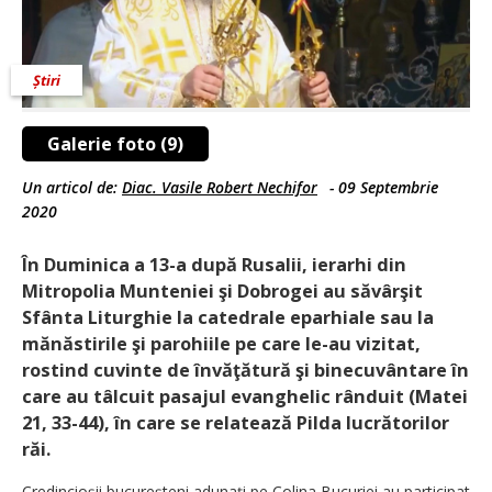
Știri
Galerie foto (9)
Un articol de:
Diac. Vasile Robert Nechifor
-
09 Septembrie
2020
În Duminica a 13-a după Rusalii, ierarhi din
Mitropolia Munteniei şi Dobrogei au săvârşit
Sfânta Liturghie la catedrale eparhiale sau la
mănăstirile şi parohiile pe care le-au vizitat,
rostind cuvinte de învăţătură şi binecuvântare în
care au tâlcuit pasajul evanghelic rânduit (Matei
21, 33-44), în care se relatează Pilda lucrătorilor
răi.
Credincioşii bucureşteni adunaţi pe Colina Bucuriei au participat