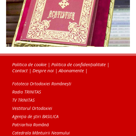
Politica de cookie
|
Politica de confidențialitate
|
Contact
|
Despre noi
|
Abonamente
|
Fototeca Ortodoxiei Românești
Radio TRINITAS
TV TRINITAS
Vestitorul Ortodoxiei
Agenţia de ştiri BASILICA
Patriarhia Română
Catedrala Mântuirii Neamului