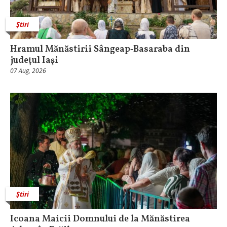
Știri
Hramul Mănăstirii Sângeap‑Basaraba din
judeţul Iaşi
07 Aug, 2026
Știri
Icoana Maicii Domnului de la Mănăstirea