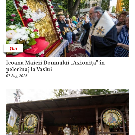
Știri
Icoana Maicii Domnului „Axionița” în
pelerinaj la Vaslui
07 Aug, 2026