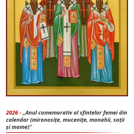
2026 -
„Anul comemorativ al sfintelor femei din
calendar (mironosițe, mu­cenițe, monahii, soții
și mame)”