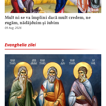
Mult ni se va împlini dacă mult credem, ne
rugăm, nădăjduim și iubim
09 Aug, 2026
Evanghelia zilei