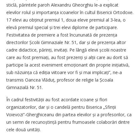
sticlă, părintele paroh Alexandru Gheorghiu le‑a explicat
elevilor rolul și importanța icoanelor în cultul Bisericii Ortodoxe.
17 elevi au obținut premiul 1, doua eleve premiul al 3‑lea, o
elevă premiul special și trei elevi diplome de participare.
Festivitatea de premiere a fost încununată de prezența
directorilor Școlii Gimnaziale Nr. 51, dar și de prezența altor
cadre didactice, părinți, invitați. Pe lângă elevii școlii noastre
care au fost premiați, au fost prezenți și alții care au dorit să
participe la acest eveniment emoționant din proprie inițiativă,
sub năzuința că ediția viitoare vor fi și mai implicați”, ne‑a
transmis Oancea Vlăduț, profesor de religie la Școala
Gimnazială Nr. 51.
În cadrul festivității au fost acordate icoane și flori
organizatorilor, dar și o candelă pentru Biserica „Sfinții
Voievozi”‑Gherghiceanu din partea elevilor și a profesorilor, ca
un semn de recunoștință pentru frumoasele colaborări dintre
cele două unități.