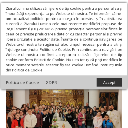
Ziarul Lumina utilizează fişiere de tip cookie pentru a personaliza și
îmbunătăți experiența ta pe Website-ul nostru. Te informăm că ne-
am actualizat politicile pentru a integra în acestea și în activitatea
curentă a Ziarului Lumina cele mai recente modificări propuse de
Regulamentul (UE) 2016/679 privind protecția persoanelor fizice în
ceea ce privește prelucrarea datelor cu caracter personal și privind
libera circulație a acestor date. Înainte de a continua navigarea pe
Website-ul nostru te rugăm să aloci timpul necesar pentru a citi și
Ziarul Lumina
›
Actualitate religioasă
›
Știri
›
Premierea
înțelege conținutul Politicii de Cookie. Prin continuarea navigării pe
câștigătorilor concursului „Cu Dumnezeu în vers și slovă” în
Website-ul nostru confirmi acceptarea utilizării fişierelor de tip
București
cookie conform Politicii de Cookie. Nu uita totuși că poți modifica în
orice moment setările acestor fişiere cookie urmând instrucțiunile
Premierea câștigătorilor concursului „Cu
din Politica de Cookie.
Dumnezeu în vers și slovă” în București
Politica de Cookie
GDPR
Accept