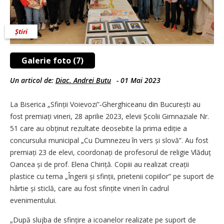
Știri
Galerie foto (7)
Un articol de:
Diac. Andrei Butu
-
01 Mai 2023
La Biserica „Sfinții Voievozi”‑Gherghiceanu din București au
fost premiați vineri, 28 aprilie 2023, elevii Școlii Gimnaziale Nr.
51 care au obținut rezultate deosebite la prima ediție a
concursului municipal „Cu Dumnezeu în vers și slovă”. Au fost
premiați 23 de elevi, coordonați de profesorul de religie Vlăduț
Oancea și de prof. Elena Chiriță. Copiii au realizat creații
plastice cu tema „Îngerii și sfinții, prietenii copiilor” pe suport de
hârtie și sticlă, care au fost sfințite vineri în cadrul
evenimentului.
„După slujba de sfințire a icoanelor realizate pe suport de