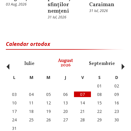
sfinților
Caraiman
03 Aug, 2026
nemțeni
31 Iul, 2026
31 Iul, 2026
Calendar ortodox
‹
›
August
Iulie
Septembrie
O
2026
L
M
M
J
V
S
D
01
02
03
04
05
06
07
08
09
10
11
12
13
14
15
16
17
18
19
20
21
22
23
24
25
26
27
28
29
30
31