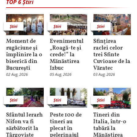
TOP 6 Știri
Știri
Știri
Știri
Moment de
Evenimentul
Sfințirea
rugăciune şi
„Roagă-te și
raclei celor
împlinire la o
crede!” la
trei Sfinte
biserică din
Mănăstirea
Cuvioase de la
Bucureşti
Izbuc
Văratec
02 Aug, 2026
05 Aug, 2026
03 Aug, 2026
Știri
Știri
Știri
Sfântul Ierarh
Peste 100 de
Tineri din
Nifon va fi
tineri au
Italia, într-o
sărbătorit la
plecat în
tabără la
Târgoviște
pelerinajul
Mănăstirea