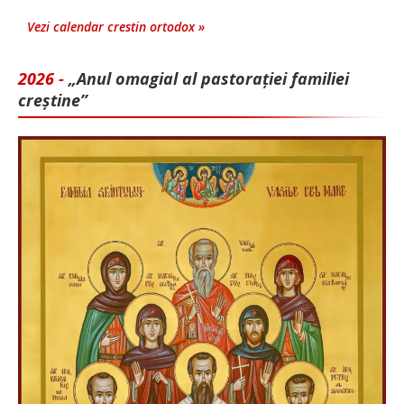
Vezi calendar crestin ortodox »
2026 -
„Anul omagial al pastorației familiei
creștine”