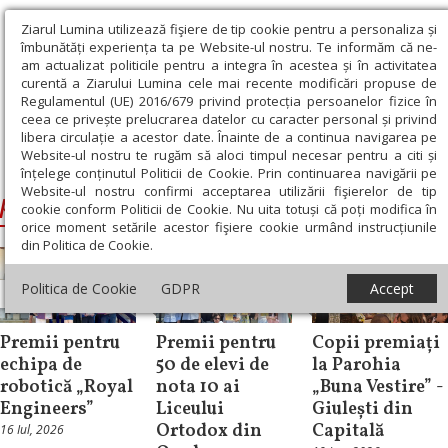
Ziarul Lumina utilizează fişiere de tip cookie pentru a personaliza și
îmbunătăți experiența ta pe Website-ul nostru. Te informăm că ne-
am actualizat politicile pentru a integra în acestea și în activitatea
curentă a Ziarului Lumina cele mai recente modificări propuse de
Regulamentul (UE) 2016/679 privind protecția persoanelor fizice în
ceea ce privește prelucrarea datelor cu caracter personal și privind
libera circulație a acestor date. Înainte de a continua navigarea pe
Website-ul nostru te rugăm să aloci timpul necesar pentru a citi și
Ziarul Lumina
›
premiere
înțelege conținutul Politicii de Cookie. Prin continuarea navigării pe
Website-ul nostru confirmi acceptarea utilizării fişierelor de tip
premiere
cookie conform Politicii de Cookie. Nu uita totuși că poți modifica în
orice moment setările acestor fişiere cookie urmând instrucțiunile
din Politica de Cookie.
Politica de Cookie
GDPR
Accept
Știri
Știri
Știri
Premii pentru
Premii pentru
Copii premiați
echipa de
50 de elevi de
la Parohia
robotică „Royal
nota 10 ai
„Buna Vestire” -
Engineers”
Liceului
Giulești din
Ortodox din
Capitală
16 Iul, 2026