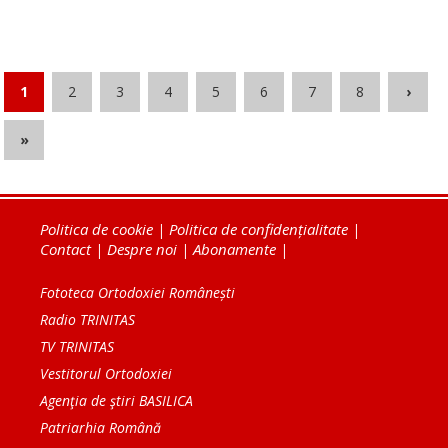
1
2
3
4
5
6
7
8
›
»
Politica de cookie
|
Politica de confidențialitate
|
Contact
|
Despre noi
|
Abonamente
|
Fototeca Ortodoxiei Românești
Radio TRINITAS
TV TRINITAS
Vestitorul Ortodoxiei
Agenţia de ştiri BASILICA
Patriarhia Română