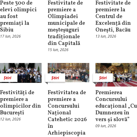
Peste 300 de
Festivitate de
Festivitate de
elevi olimpici
premiere a
premiere la
au fost
Olimpiadei
Centrul de
premiaţi la
municipale de
Excelență din
Sibiu
meșteșuguri
Onești, Bacău
tradiționale
17 Iun, 2026
13 Iun, 2026
din Capitală
15 Iun, 2026
Știri
Știri
Știri
Festivități de
Festivitatea de
Premierea
premiere a
premiere a
Concursului
olimpicilor din
Concursului
educațional „Cu
București
Național
Dumnezeu în
Catehetic 2026
vers și slovă”
12 Iun, 2026
în
09 Iun, 2026
Arhiepiscopia