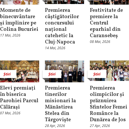
Momente de
Premierea
Festivitate de
binecuvântare
câștigătorilor
premiere la
și împlinire pe
concursului
Centrul
Colina Bucuriei
național
eparhial din
catehetic la
Caransebeș
17 Mai, 2026
Cluj-Napoca
08 Mai, 2026
14 Mai, 2026
Știri
Știri
Știri
Elevi premiaţi
Premierea
Premierea
în biserica
tinerilor
olimpicilor și
Parohiei Parcul
misionari la
prăznuirea
Călăraşi
Mănăstirea
Sfintelor Femei
Stelea din
Românce la
07 Mai, 2026
Târgoviște
Dunărea de Jos
28 Apr, 2026
27 Apr, 2026