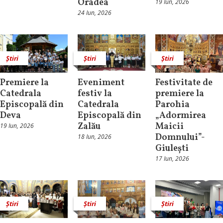
Oradea
19 Iun, 2026
24 Iun, 2026
Știri
Știri
Știri
Premiere la
Eveniment
Festivitate de
Catedrala
festiv la
premiere la
Episcopală din
Catedrala
Parohia
Deva
Episcopală din
„Adormirea
Zalău
Maicii
19 Iun, 2026
Domnului”-
18 Iun, 2026
Giulești
17 Iun, 2026
Știri
Știri
Știri