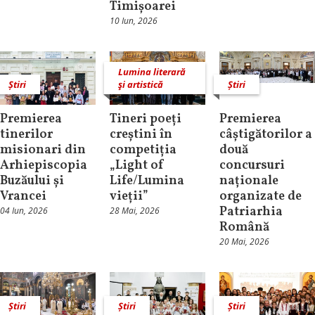
Timișoarei
10 Iun, 2026
Lumina literară
Știri
şi artistică
Știri
Premierea
Tineri poeți
Premierea
tinerilor
creștini în
câștigătorilor a
misionari din
competiția
două
Arhiepiscopia
„Light of
concursuri
Buzăului și
Life/Lumina
naționale
Vrancei
vieții”
organizate de
Patriarhia
04 Iun, 2026
28 Mai, 2026
Română
20 Mai, 2026
Știri
Știri
Știri