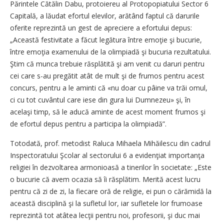
Părintele Cătălin Dabu, protoiereu al Protopopiatului Sector 6
Capitală, a lăudat efortul elevilor, arătând faptul că darurile
oferite reprezintă un gest de apreciere a efortului depus:
„Această festivitate a făcut legătura între emoţie şi bucurie,
între emoţia examenului de la olimpiadă şi bucuria rezultatului.
Ştim că munca trebuie răsplătită şi am venit cu daruri pentru
cei care s-au pregătit atât de mult şi de frumos pentru acest
concurs, pentru a le aminti că «nu doar cu pâine va trăi omul,
ci cu tot cuvântul care iese din gura lui Dumnezeu» şi, în
acelaşi timp, să le aducă aminte de acest moment frumos şi
de efortul depus pentru a participa la olimpiadă”.
Totodată, prof. metodist Raluca Mihaela Mihăilescu din cadrul
Inspectoratului Şcolar al sectorului 6 a evidenţiat importanţa
religiei în dezvoltarea armonioasă a tinerilor în societate: „Este
o bucurie că avem ocazia să îi răsplătim. Merită acest lucru
pentru că zi de zi, la fiecare oră de religie, ei pun o cărămidă la
această disciplină şi la sufletul lor, iar sufletele lor frumoase
reprezintă tot atâtea lecţii pentru noi, profesorii, şi duc mai