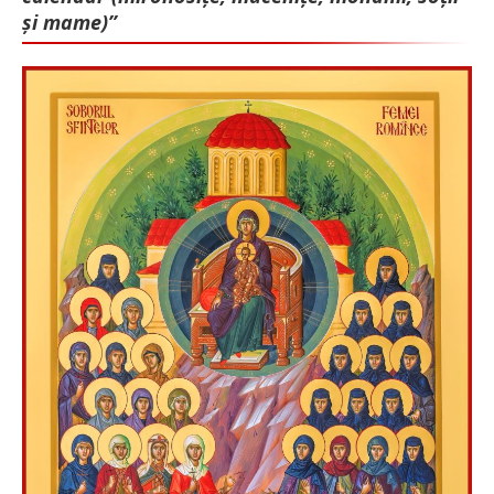
și mame)”