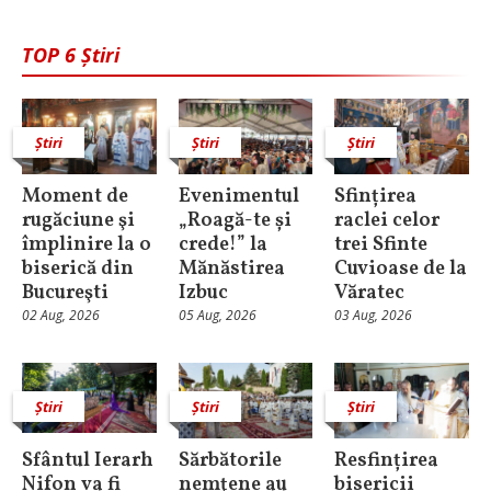
TOP 6 Știri
Știri
Știri
Știri
Moment de
Evenimentul
Sfințirea
rugăciune şi
„Roagă-te și
raclei celor
împlinire la o
crede!” la
trei Sfinte
biserică din
Mănăstirea
Cuvioase de la
Bucureşti
Izbuc
Văratec
02 Aug, 2026
05 Aug, 2026
03 Aug, 2026
Știri
Știri
Știri
Sfântul Ierarh
Sărbătorile
Resfințirea
Nifon va fi
nemţene au
bisericii