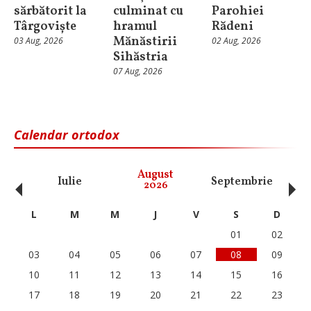
sărbătorit la
culminat cu
Parohiei
Târgoviște
hramul
Rădeni
Mănăstirii
03 Aug, 2026
02 Aug, 2026
Sihăstria
07 Aug, 2026
Calendar ortodox
‹
›
August
Iulie
Septembrie
O
2026
L
M
M
J
V
S
D
01
02
03
04
05
06
07
08
09
10
11
12
13
14
15
16
17
18
19
20
21
22
23