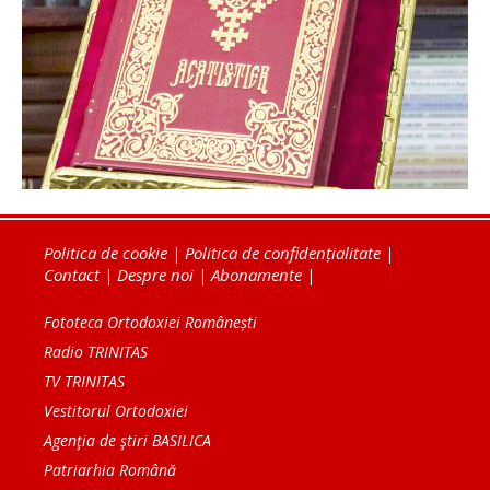
Politica de cookie
|
Politica de confidențialitate
|
Contact
|
Despre noi
|
Abonamente
|
Fototeca Ortodoxiei Românești
Radio TRINITAS
TV TRINITAS
Vestitorul Ortodoxiei
Agenţia de ştiri BASILICA
Patriarhia Română