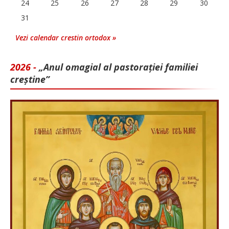
24
25
26
27
28
29
30
31
Vezi calendar crestin ortodox »
2026 -
„Anul omagial al pastorației familiei
creștine”