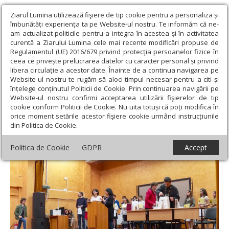
Ziarul Lumina utilizează fişiere de tip cookie pentru a personaliza și
îmbunătăți experiența ta pe Website-ul nostru. Te informăm că ne-
am actualizat politicile pentru a integra în acestea și în activitatea
curentă a Ziarului Lumina cele mai recente modificări propuse de
Regulamentul (UE) 2016/679 privind protecția persoanelor fizice în
ceea ce privește prelucrarea datelor cu caracter personal și privind
libera circulație a acestor date. Înainte de a continua navigarea pe
Website-ul nostru te rugăm să aloci timpul necesar pentru a citi și
Ziarul Lumina
›
Actualitate religioasă
›
Știri
›
Premii pentru
înțelege conținutul Politicii de Cookie. Prin continuarea navigării pe
olimpicii la religie din sectorul 6 al Capitalei
Website-ul nostru confirmi acceptarea utilizării fişierelor de tip
cookie conform Politicii de Cookie. Nu uita totuși că poți modifica în
Premii pentru olimpicii la religie din
orice moment setările acestor fişiere cookie urmând instrucțiunile
din Politica de Cookie.
sectorul 6 al Capitalei
Politica de Cookie
GDPR
Accept