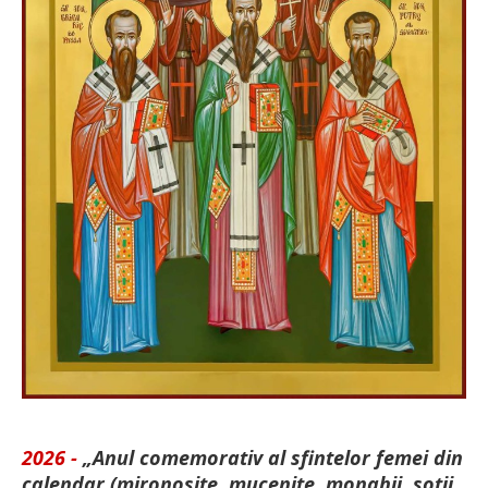
2026 -
„Anul comemorativ al sfintelor femei din
calendar (mironosițe, mu­cenițe, monahii, soții