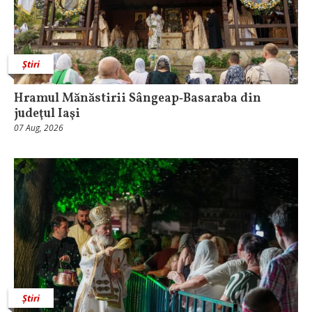
Știri
Hramul Mănăstirii Sângeap‑Basaraba din
judeţul Iaşi
07 Aug, 2026
Știri