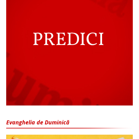
Evanghelia de Duminică