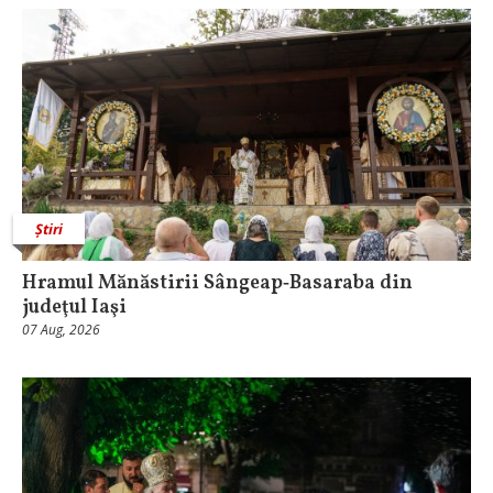
Știri
Hramul Mănăstirii Sângeap‑Basaraba din
judeţul Iaşi
07 Aug, 2026