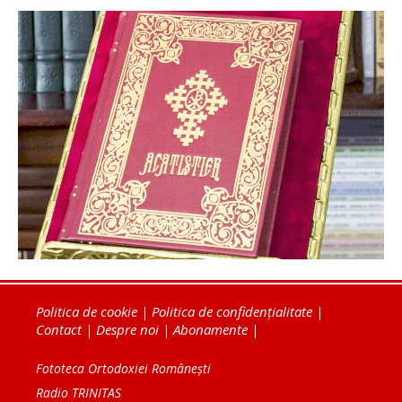
Politica de cookie
|
Politica de confidențialitate
|
Contact
|
Despre noi
|
Abonamente
|
Fototeca Ortodoxiei Românești
Radio TRINITAS