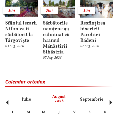
Știri
Știri
Știri
Sfântul Ierarh
Sărbătorile
Resfințirea
Nifon va fi
nemţene au
bisericii
sărbătorit la
culminat cu
Parohiei
Târgoviște
hramul
Rădeni
Mănăstirii
03 Aug, 2026
02 Aug, 2026
Sihăstria
07 Aug, 2026
Calendar ortodox
‹
›
August
Iulie
Septembrie
O
2026
L
M
M
J
V
S
D