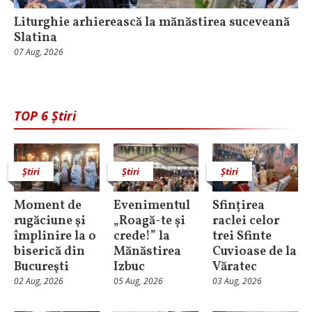
Liturghie arhierească la mănăstirea suceveană
Slatina
07 Aug, 2026
TOP 6 Știri
Știri
Știri
Știri
Moment de
Evenimentul
Sfințirea
rugăciune şi
„Roagă-te și
raclei celor
împlinire la o
crede!” la
trei Sfinte
biserică din
Mănăstirea
Cuvioase de la
Bucureşti
Izbuc
Văratec
02 Aug, 2026
05 Aug, 2026
03 Aug, 2026