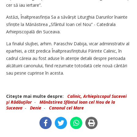
cer să iau iertare”.
Astăzi, Înaltpreasfinția Sa a săvârșit Liturghia Darurilor înainte
sfințite la Mănăstirea „Sfântul Ioan cel Nou” - Catedrala
Arhiepiscopală din Suceava.
La finalul slujbei, arhim. Paraschiv Dabija, vicar administrativ al
eparhiei, a citit predica Înaltpreasfințitului Părinte Calinic, în
cadrul căreia au fost aduse în atenție detalii despre perioada
alcătuirii canonului, fiind rezumate totodată cele nouă cântări
sau pesne cuprinse în acesta.
Citeşte mai multe despre:
Calinic, Arhiepiscopul Sucevei
şi Rădăuţilor
-
Mănăstirea Sfântul Ioan cel Nou de la
Suceava
-
Denie
-
Canonul cel Mare