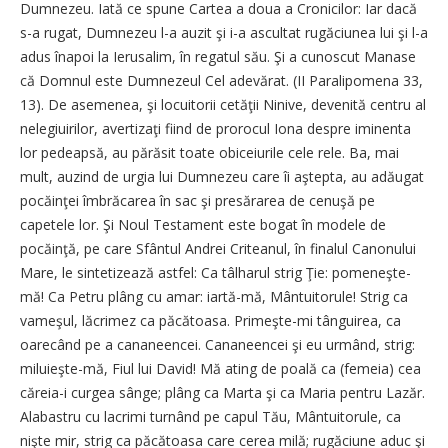
Dumnezeu. Iată ce spune Cartea a doua a Cronicilor: Iar dacă
s-a rugat, Dumnezeu l-a auzit şi i-a ascultat rugăciunea lui şi l-a
adus înapoi la Ierusalim, în regatul său. Şi a cunoscut Manase
că Domnul este Dumnezeul Cel adevărat. (II Paralipomena 33,
13). De asemenea, şi locuitorii cetăţii Ninive, devenită centru al
nelegiuirilor, avertizaţi fiind de prorocul Iona despre iminenta
lor pedeapsă, au părăsit toate obiceiurile cele rele. Ba, mai
mult, auzind de urgia lui Dumnezeu care îi aştepta, au adăugat
pocăinţei îmbrăcarea în sac şi presărarea de cenuşă pe
capetele lor. Şi Noul Testament este bogat în modele de
pocăinţă, pe care Sfântul Andrei Criteanul, în finalul Canonului
Mare, le sintetizează astfel: Ca tâlharul strig Ţie: pomeneşte-
mă! Ca Petru plâng cu amar: iartă-mă, Mântuitorule! Strig ca
vameşul, lăcrimez ca păcătoasa. Primeşte-mi tânguirea, ca
oarecând pe a cananeencei. Cananeencei şi eu urmând, strig:
miluieşte-mă, Fiul lui David! Mă ating de poală ca (femeia) cea
căreia-i curgea sânge; plâng ca Marta şi ca Maria pentru Lazăr.
Alabastru cu lacrimi turnând pe capul Tău, Mântuitorule, ca
nişte mir, strig ca păcătoasa care cerea milă; rugăciune aduc şi