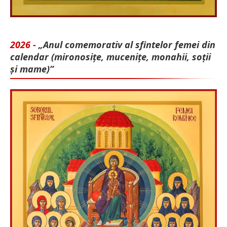
2026 -
„Anul comemorativ al sfintelor femei din
calendar (mironosițe, mu­cenițe, monahii, soții
și mame)”