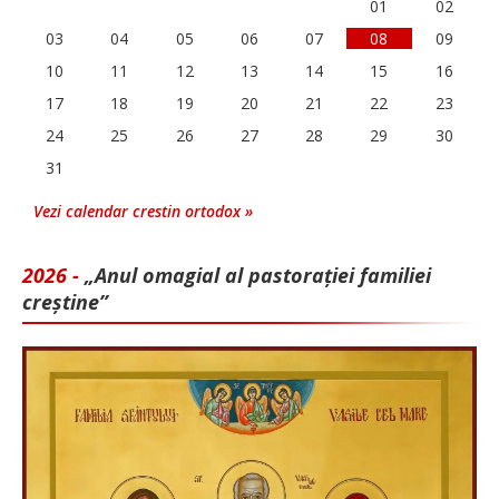
01
02
03
04
05
06
07
08
09
10
11
12
13
14
15
16
17
18
19
20
21
22
23
24
25
26
27
28
29
30
31
Vezi calendar crestin ortodox »
2026 -
„Anul omagial al pastorației familiei
creștine”