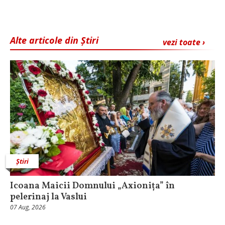
Alte articole din Știri
vezi toate ›
Știri
Icoana Maicii Domnului „Axionița” în
pelerinaj la Vaslui
07 Aug, 2026