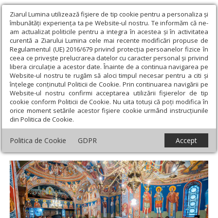
Ziarul Lumina utilizează fişiere de tip cookie pentru a personaliza și
îmbunătăți experiența ta pe Website-ul nostru. Te informăm că ne-
am actualizat politicile pentru a integra în acestea și în activitatea
curentă a Ziarului Lumina cele mai recente modificări propuse de
Regulamentul (UE) 2016/679 privind protecția persoanelor fizice în
ceea ce privește prelucrarea datelor cu caracter personal și privind
libera circulație a acestor date. Înainte de a continua navigarea pe
Website-ul nostru te rugăm să aloci timpul necesar pentru a citi și
Ziarul Lumina
›
Actualitate religioasă
›
Știri
›
Prima denie din
înțelege conținutul Politicii de Cookie. Prin continuarea navigării pe
Postul Mare la paraclisul Mănăstirii „Sfântul Ioan cel Nou de la
Website-ul nostru confirmi acceptarea utilizării fişierelor de tip
Suceava”
cookie conform Politicii de Cookie. Nu uita totuși că poți modifica în
orice moment setările acestor fişiere cookie urmând instrucțiunile
Prima denie din Postul Mare la paraclisul
din Politica de Cookie.
Mănăstirii „Sfântul Ioan cel Nou de la
Politica de Cookie
GDPR
Accept
Suceava”