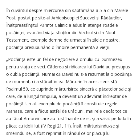
În cuvântul despre miercurea din săptămâna a 5-a din Marele
Post, postat pe site-ul Arhiepiscopiei Sucevei și Rădăuților,
Înalt­preasfințitul Părinte Calinic a adus în atenție roadele
pocăinței, evocând viața sfinților din Vechiul și din Noul
Testament, exemple demne de urmat și în zilele noastre,
pocăinţa presupunând o înnoire permanentă a vieţii.
„Pocăinţa este un fel de negociere a omului cu Dumnezeu
pentru viaţa de veci. Căderea şi ridicarea lui David au presupus
o dublă pocăinţă. Numai că David nu s-a rezumat la o pocăinţă
de moment, ci a stăruit în ea. Mărturie în acest sens stă
Psalmul 50, ce cuprinde mărturisirea sinceră a păcatelor sale şi
care, de-a lungul timpului, a devenit un adevărat îndreptar de
pocăinţă. Un alt exemplu de pocăinţă îl constituie regele
Manase, care a făcut astfel de urâciuni, mai rele decât tot ce
au făcut Amoreii care au fost înainte de el, şi a vârât pe Iuda în
păcat cu idolii lui. (IV Regi 21, 11). Însă, mărturisindu-se şi
smerindu-se, a fost reprimit în rândul celor plăcuţi lui