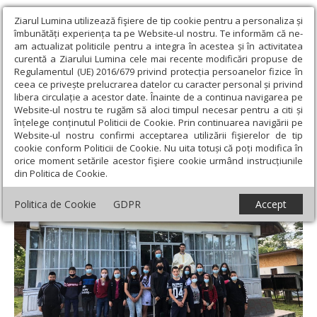
Ziarul Lumina utilizează fişiere de tip cookie pentru a personaliza și
îmbunătăți experiența ta pe Website-ul nostru. Te informăm că ne-
am actualizat politicile pentru a integra în acestea și în activitatea
curentă a Ziarului Lumina cele mai recente modificări propuse de
Regulamentul (UE) 2016/679 privind protecția persoanelor fizice în
ceea ce privește prelucrarea datelor cu caracter personal și privind
libera circulație a acestor date. Înainte de a continua navigarea pe
Website-ul nostru te rugăm să aloci timpul necesar pentru a citi și
Ziarul Lumina
›
Actualitate religioasă
›
Știri
›
Proiectul catehetic
înțelege conținutul Politicii de Cookie. Prin continuarea navigării pe
„Împreună pentru școală” în parohiile Arhiepiscopiei Craiovei
Website-ul nostru confirmi acceptarea utilizării fişierelor de tip
cookie conform Politicii de Cookie. Nu uita totuși că poți modifica în
Proiectul catehetic „Împreună pentru
orice moment setările acestor fişiere cookie urmând instrucțiunile
din Politica de Cookie.
școală” în parohiile Arhiepiscopiei Craiovei
Politica de Cookie
GDPR
Accept