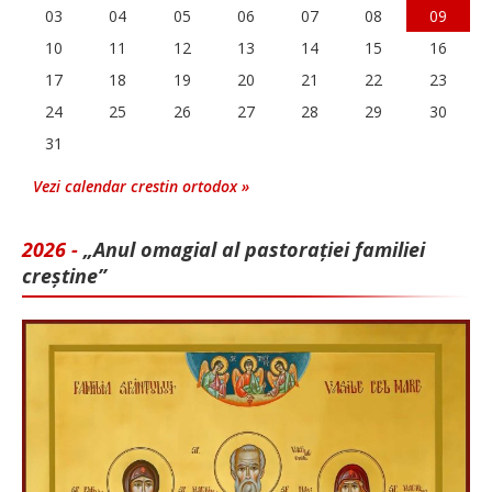
03
04
05
06
07
08
09
10
11
12
13
14
15
16
17
18
19
20
21
22
23
24
25
26
27
28
29
30
31
Vezi calendar crestin ortodox »
2026 -
„Anul omagial al pastorației familiei
creștine”