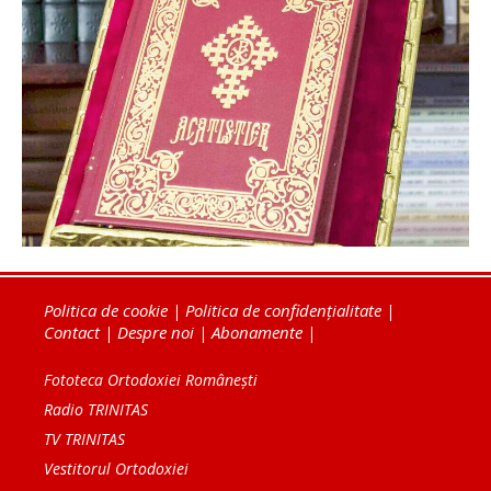
Politica de cookie
|
Politica de confidențialitate
|
Contact
|
Despre noi
|
Abonamente
|
Fototeca Ortodoxiei Românești
Radio TRINITAS
TV TRINITAS
Vestitorul Ortodoxiei