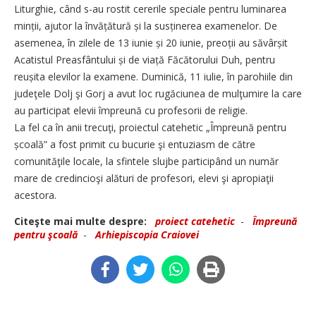
Liturghie, când s-au rostit cererile speciale pentru luminarea
minții, ajutor la învățătură și la susți­nerea examenelor. De
asemenea, în zilele de 13 iunie și 20 iunie, preoții au săvârșit
Acatistul Prea­sfântului și de viață Făcătorului Duh, pentru
reușita elevilor la examene. Duminică, 11 iulie, în parohiile din
judeţele Dolj şi Gorj a avut loc rugăciunea de mulţumire la care
au participat elevii împreună cu profesorii de religie.
La fel ca în anii trecuţi, proiectul catehetic „Împreună pentru
școală” a fost primit cu bucurie şi entuziasm de către
comunităţile locale, la sfintele slujbe participând un număr
mare de credincioşi alături de profesori, elevi şi apropiaţii
acestora.
Citeşte mai multe despre:
proiect catehetic
-
Împreună
pentru şcoală
-
Arhiepiscopia Craiovei