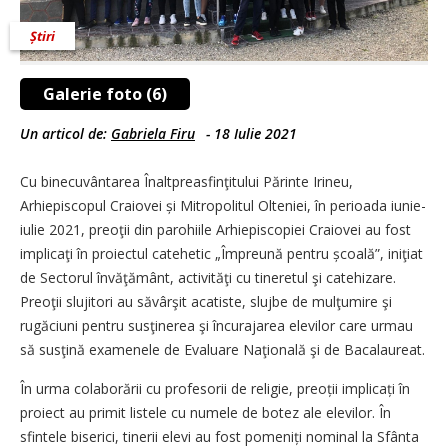
Știri
Galerie foto (6)
Un articol de:
Gabriela Firu
-
18 Iulie 2021
Cu binecuvântarea Înaltpreasfinţitului Părinte Irineu,
Arhiepiscopul Craiovei și Mitropolitul Olteniei, în perioada iunie-
iulie 2021, preoţii din parohiile Arhiepiscopiei Craiovei au fost
implicaţi în proiectul catehetic „Împreună pentru școală”, iniţiat
de Sectorul învăţământ, activităţi cu tineretul şi catehizare.
Preoţii slujitori au săvârşit acatiste, slujbe de mulţumire şi
rugăciuni pentru susţinerea şi încurajarea elevilor care urmau
să susţină examenele de Evaluare Naţională şi de Bacalaureat.
În urma colaborării cu profesorii de religie, preoții implicați în
proiect au primit listele cu numele de botez ale elevilor. În
sfintele biserici, tinerii elevi au fost pomeniți nominal la Sfânta