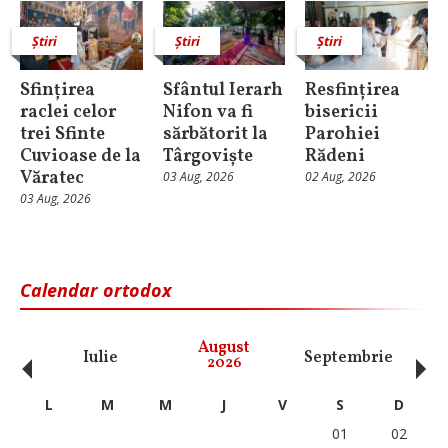
Știri
Știri
Știri
Sfințirea
Sfântul Ierarh
Resfințirea
raclei celor
Nifon va fi
bisericii
trei Sfinte
sărbătorit la
Parohiei
Cuvioase de la
Târgoviște
Rădeni
Văratec
03 Aug, 2026
02 Aug, 2026
03 Aug, 2026
Calendar ortodox
‹
›
August
Iulie
Septembrie
O
2026
L
M
M
J
V
S
D
01
02