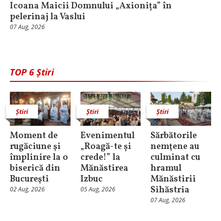
Icoana Maicii Domnului „Axionița” în
pelerinaj la Vaslui
07 Aug, 2026
TOP 6 Știri
Știri
Știri
Știri
Moment de
Evenimentul
Sărbătorile
rugăciune şi
„Roagă-te și
nemţene au
împlinire la o
crede!” la
culminat cu
biserică din
Mănăstirea
hramul
Bucureşti
Izbuc
Mănăstirii
Sihăstria
02 Aug, 2026
05 Aug, 2026
07 Aug, 2026