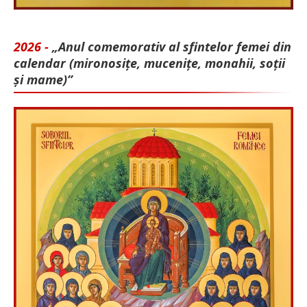
2026 -
„Anul comemorativ al sfintelor femei din
calendar (mironosițe, mu­cenițe, monahii, soții
și mame)”