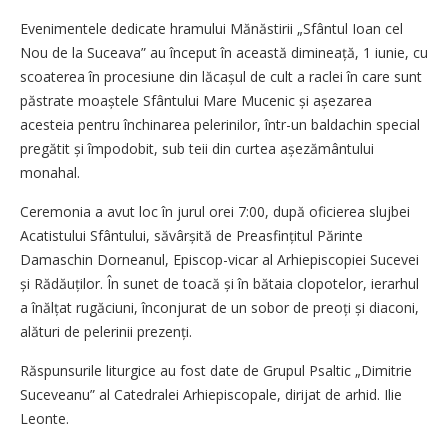
Evenimentele dedicate hramului Mănăstirii „Sfântul Ioan cel
Nou de la Suceava” au început în această dimineață, 1 iunie, cu
scoaterea în procesiune din lăcașul de cult a raclei în care sunt
păstrate moaștele Sfântului Mare Mucenic și așezarea
acesteia pentru închinarea pelerinilor, într-un baldachin special
pregătit și împodobit, sub teii din curtea așezământului
monahal.
Ceremonia a avut loc în jurul orei 7:00, după oficierea slujbei
Acatistului Sfântului, săvârșită de Preasfințitul Părinte
Damaschin Dorneanul, Episcop-vicar al Arhiepiscopiei Sucevei
și Rădăuților. În sunet de toacă și în bătaia clopotelor, ierarhul
a înălțat rugăciuni, înconjurat de un sobor de preoți și diaconi,
alături de pelerinii prezenți.
Răspunsurile liturgice au fost date de Grupul Psaltic „Dimitrie
Suceveanu” al Catedralei Arhiepiscopale, dirijat de arhid. Ilie
Leonte.