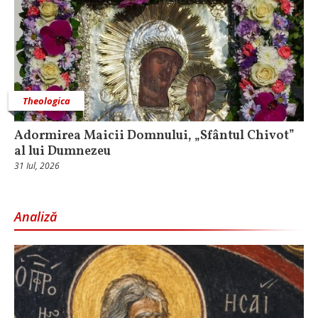
Theologica
Adormirea Maicii Domnului, „Sfântul Chivot”
al lui Dumnezeu
31 Iul, 2026
Analiză