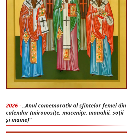
2026 -
„Anul comemorativ al sfintelor femei din
calendar (mironosițe, mu­cenițe, monahii, soții
și mame)”