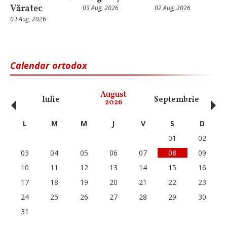
Văratec
03 Aug, 2026
02 Aug, 2026
03 Aug, 2026
Calendar ortodox
‹
›
August
Iulie
Septembrie
O
2026
L
M
M
J
V
S
D
01
02
03
04
05
06
07
08
09
10
11
12
13
14
15
16
17
18
19
20
21
22
23
24
25
26
27
28
29
30
31