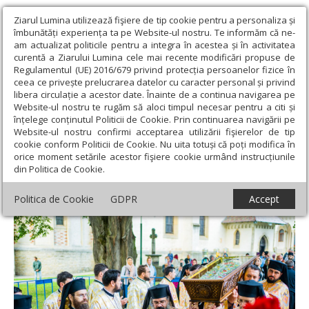
Ziarul Lumina utilizează fişiere de tip cookie pentru a personaliza și
îmbunătăți experiența ta pe Website-ul nostru. Te informăm că ne-
am actualizat politicile pentru a integra în acestea și în activitatea
curentă a Ziarului Lumina cele mai recente modificări propuse de
Regulamentul (UE) 2016/679 privind protecția persoanelor fizice în
ceea ce privește prelucrarea datelor cu caracter personal și privind
libera circulație a acestor date. Înainte de a continua navigarea pe
Website-ul nostru te rugăm să aloci timpul necesar pentru a citi și
Ziarul Lumina
›
Actualitate religioasă
›
Știri
›
Racla cu moaștele
înțelege conținutul Politicii de Cookie. Prin continuarea navigării pe
Sfântului Ioan cel Nou de la Suceava a fost așezată spre închinare
Website-ul nostru confirmi acceptarea utilizării fişierelor de tip
cookie conform Politicii de Cookie. Nu uita totuși că poți modifica în
Racla cu moaștele Sfântului Ioan cel Nou
orice moment setările acestor fişiere cookie urmând instrucțiunile
din Politica de Cookie.
de la Suceava a fost așezată spre închinare
Politica de Cookie
GDPR
Accept