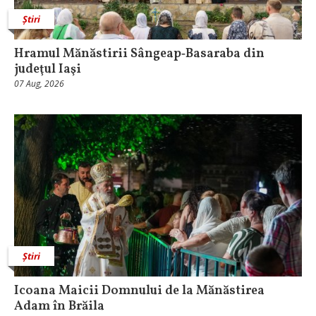
Știri
Hramul Mănăstirii Sângeap‑Basaraba din
judeţul Iaşi
07 Aug, 2026
Știri
Icoana Maicii Domnului de la Mănăstirea
Adam în Brăila