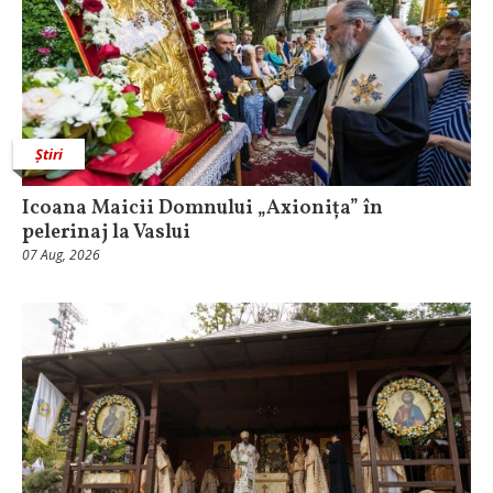
Știri
Icoana Maicii Domnului „Axionița” în
pelerinaj la Vaslui
07 Aug, 2026