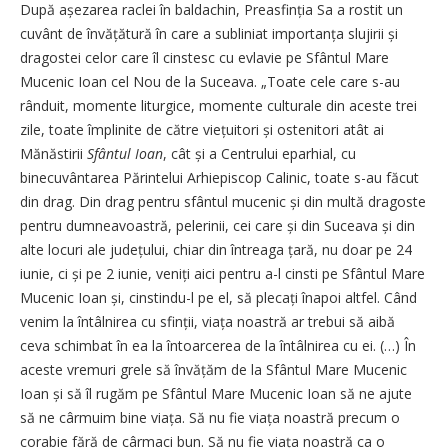
După așezarea raclei în baldachin, Preasfinția Sa a rostit un
cuvânt de învățătură în care a subliniat importanța slujirii și
dragostei celor care îl cinstesc cu evlavie pe Sfântul Mare
Mucenic Ioan cel Nou de la Suceava. „Toate cele care s-au
rânduit, momente liturgice, momente culturale din aceste trei
zile, toate împlinite de către viețuitori și ostenitori atât ai
Mănăstirii
Sfântul Ioan
, cât și a Centrului eparhial, cu
binecuvântarea Părintelui Arhiepiscop Calinic, toate s-au făcut
din drag. Din drag pentru sfântul mucenic și din multă dragoste
pentru dumneavoastră, pelerinii, cei care și din Suceava și din
alte locuri ale județului, chiar din întreaga țară, nu doar pe 24
iunie, ci și pe 2 iunie, veniți aici pentru a-l cinsti pe Sfântul Mare
Mucenic Ioan și, cinstindu-l pe el, să plecați înapoi altfel. Când
venim la întâlnirea cu sfinții, viața noastră ar trebui să aibă
ceva schimbat în ea la întoarcerea de la întâlnirea cu ei. (…) În
aceste vremuri grele să învățăm de la Sfântul Mare Mucenic
Ioan și să îl rugăm pe Sfântul Mare Mucenic Ioan să ne ajute
să ne cârmuim bine viața. Să nu fie viața noastră precum o
corabie fără de cârmaci bun. Să nu fie viața noastră ca o