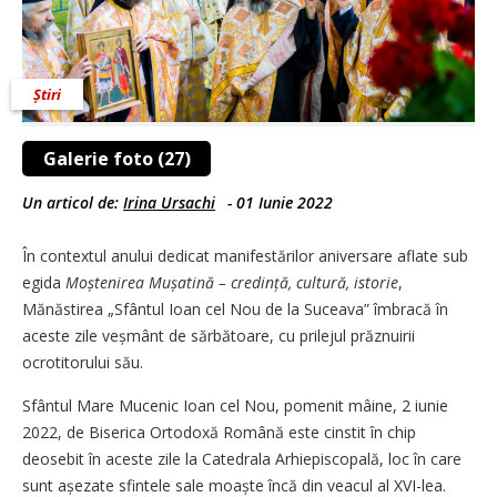
Știri
Galerie foto (27)
Un articol de:
Irina Ursachi
-
01 Iunie 2022
În contextul anului dedicat manifestărilor aniversare aflate sub
egida
Moștenirea Mușatină – credință, cultură, istorie
,
Mănăstirea „Sfântul Ioan cel Nou de la Suceava” îmbracă în
aceste zile veșmânt de sărbătoare, cu prilejul prăznuirii
ocrotitorului său.
Sfântul Mare Mucenic Ioan cel Nou, pomenit mâine, 2 iunie
2022, de Biserica Ortodoxă Română este cinstit în chip
deosebit în aceste zile la Catedrala Arhiepiscopală, loc în care
sunt așezate sfintele sale moaște încă din veacul al XVI-lea.