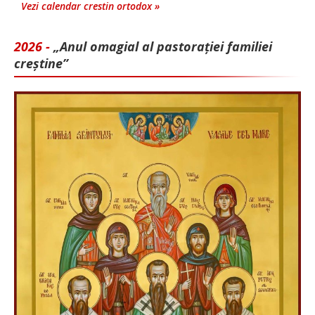
Vezi calendar crestin ortodox »
2026 -
„Anul omagial al pastorației familiei
creștine”