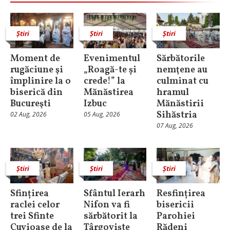
Știri
Știri
Știri
Moment de
Evenimentul
Sărbătorile
rugăciune şi
„Roagă-te și
nemţene au
împlinire la o
crede!” la
culminat cu
biserică din
Mănăstirea
hramul
Bucureşti
Izbuc
Mănăstirii
Sihăstria
02 Aug, 2026
05 Aug, 2026
07 Aug, 2026
Știri
Știri
Știri
Sfințirea
Sfântul Ierarh
Resfințirea
raclei celor
Nifon va fi
bisericii
trei Sfinte
sărbătorit la
Parohiei
Cuvioase de la
Târgoviște
Rădeni