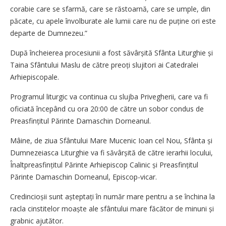
corabie care se sfarmă, care se răstoarnă, care se umple, din
păcate, cu apele învolburate ale lumii care nu de puține ori este
departe de Dumnezeu.”
După încheierea procesiunii a fost săvârșită Sfânta Liturghie și
Taina Sfântului Maslu de către preoți slujitori ai Catedralei
Arhiepiscopale.
Programul liturgic va continua cu slujba Privegherii, care va fi
oficiată începând cu ora 20:00 de către un sobor condus de
Preasfințitul Părinte Damaschin Dorneanul.
Mâine, de ziua Sfântului Mare Mucenic Ioan cel Nou, Sfânta și
Dumnezeiasca Liturghie va fi săvârșită de către ierarhii locului,
Înaltpreasfințitul Părinte Arhiepiscop Calinic și Preasfințitul
Părinte Damaschin Dorneanul, Episcop-vicar.
Credincioșii sunt așteptați în număr mare pentru a se închina la
racla cinstitelor moaște ale sfântului mare făcător de minuni și
grabnic ajutător.