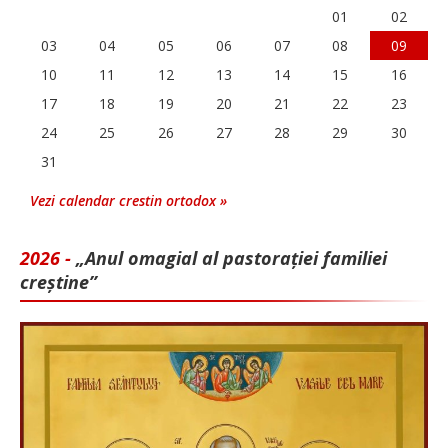
01
02
03
04
05
06
07
08
09
10
11
12
13
14
15
16
17
18
19
20
21
22
23
24
25
26
27
28
29
30
31
Vezi calendar crestin ortodox »
2026 -
„Anul omagial al pastorației familiei
creștine”