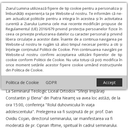
Ziarul Lumina utilizează fişiere de tip cookie pentru a personaliza și
îmbunătăți experiența ta pe Website-ul nostru. Te informăm că ne-
am actualizat politicile pentru a integra în acestea și în activitatea
curentă a Ziarului Lumina cele mai recente modificări propuse de
Regulamentul (UE) 2016/679 privind protecția persoanelor fizice în
ceea ce privește prelucrarea datelor cu caracter personal și privind
libera circulație a acestor date. Înainte de a continua navigarea pe
Website-ul nostru te rugăm să aloci timpul necesar pentru a citi și
Ziarul Lumina
›
Actualitate religioasă
›
Știri
›
„Rolul duhovnicului
înțelege conținutul Politicii de Cookie. Prin continuarea navigării pe
în viaţa adolescentului“
Website-ul nostru confirmi acceptarea utilizării fişierelor de tip
cookie conform Politicii de Cookie. Nu uita totuși că poți modifica în
„Rolul duhovnicului în viaţa adolescentului“
orice moment setările acestor fişiere cookie urmând instrucțiunile
din Politica de Cookie.
Data:
18 Martie 2011
Politica de Cookie
GDPR
Accept
La Seminarul Teologic Liceal Ortodox "Sfinţii Împăraţi
Constantin şi Elena" din Piatra Neamţ va avea loc astăzi, de la
ora 15:00, conferinţa "Rolul duhovnicului în viaţa
adolescentului". Prelegerea va fi susţinută de pr. prof. Dan
Ovidiu Cojan, directorul seminarului, iar manifestarea va fi
moderată de pr. Ciprian Iftime, spiritual în cadrul seminarului.