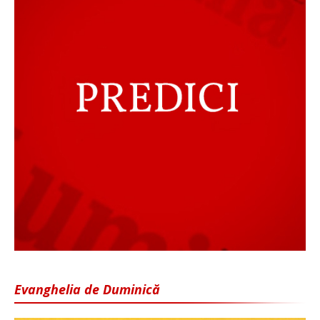
Evanghelia de Duminică