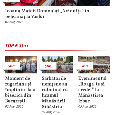
Icoana Maicii Domnului „Axionița” în
pelerinaj la Vaslui
07 Aug, 2026
TOP 6 Știri
Știri
Știri
Știri
Moment de
Sărbătorile
Evenimentul
rugăciune şi
nemţene au
„Roagă-te și
împlinire la o
culminat cu
crede!” la
biserică din
hramul
Mănăstirea
Bucureşti
Mănăstirii
Izbuc
Sihăstria
02 Aug, 2026
05 Aug, 2026
07 Aug, 2026