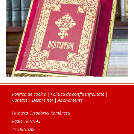
Politica de cookie
|
Politica de confidențialitate
|
Contact
|
Despre noi
|
Abonamente
|
Fototeca Ortodoxiei Românești
Radio TRINITAS
TV TRINITAS