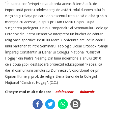
"În cadrul conferinţei se va aborda această temă atât de
importantă pentru adolescenţii de astăzi: rolul duhovnicului în
viaţa sa şi relaţia pe care adolescentul trebuie să o aibă şi să o
menţină cu acesta", a spus pr. Dan Ovidiu Cojan. După
susţinerea prelegerii, Grupul "Imperialii" al Seminarului Teologic
Ortodox din Piatra Neamţ va interpreta un buchet de cântări
religioase specifice Postului Mare. Conferinţa are loc în cadrul
unui parteneriat între Seminarul Teologic Liceal Ortodox "Sfinţii
Împăraţi Constantin şi Elena" şi Colegiul Naţional "Calistrat
Hogaş" din Piatra Neamţ. Din luna noiembrie a anului 2010
cele două şcoli desfăşoară proiectul educaţional "Pacea, ca
dar al comuniunii omului cu Dumnezeu", coordonat de pr.
Ciprian Iftime şi prof. de religie Elena Baroi de la Colegiul
Naţional "Calistrat Hogaş". (C.C.)
Citeşte mai multe despre:
adolescent
-
duhovnic