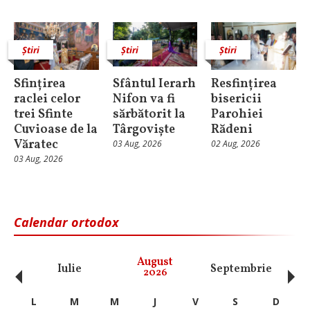
Știri
Știri
Știri
Sfințirea
Sfântul Ierarh
Resfințirea
raclei celor
Nifon va fi
bisericii
trei Sfinte
sărbătorit la
Parohiei
Cuvioase de la
Târgoviște
Rădeni
Văratec
03 Aug, 2026
02 Aug, 2026
03 Aug, 2026
Calendar ortodox
‹
›
August
Iulie
Septembrie
O
2026
L
M
M
J
V
S
D