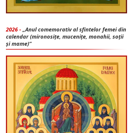
2026 -
„Anul comemorativ al sfintelor femei din
calendar (mironosițe, mu­cenițe, monahii, soții
și mame)”