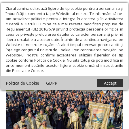
Ziarul Lumina utilizează fişiere de tip cookie pentru a personaliza și
îmbunătăți experiența ta pe Website-ul nostru. Te informăm că ne-
am actualizat politicile pentru a integra în acestea și în activitatea
curentă a Ziarului Lumina cele mai recente modificări propuse de
Regulamentul (UE) 2016/679 privind protecția persoanelor fizice în
ceea ce privește prelucrarea datelor cu caracter personal și privind
libera circulație a acestor date. Înainte de a continua navigarea pe
Website-ul nostru te rugăm să aloci timpul necesar pentru a citi și
Ziarul Lumina
›
Actualitate religioasă
›
Știri
›
Sărbătoare
înțelege conținutul Politicii de Cookie. Prin continuarea navigării pe
luminoasă la Catedrala Mitropolitană din Timișoara
Website-ul nostru confirmi acceptarea utilizării fişierelor de tip
cookie conform Politicii de Cookie. Nu uita totuși că poți modifica în
Sărbătoare luminoasă la Catedrala
orice moment setările acestor fişiere cookie urmând instrucțiunile
din Politica de Cookie.
Mitropolitană din Timișoara
Politica de Cookie
GDPR
Accept