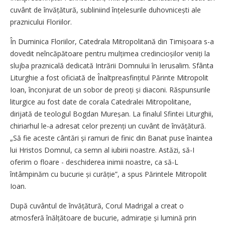
cuvânt de învățătură, subliniind înțe­lesurile duhovnicești ale
praznicului Floriilor.
În Duminica Floriilor, Catedrala Mitropolitană din Timișoara s-a
dovedit neîncăpătoare pentru mulți­mea credincioșilor veniți la
slujba praznicală dedicată Intrării Domnului în Ierusalim. Sfânta
Liturghie a fost oficiată de Înalt­prea­sfințitul Părinte Mitropolit
Ioan, înconjurat de un sobor de preoți și diaconi. Răspunsurile
liturgice au fost date de corala Catedralei Mitropolitane,
dirijată de teologul Bogdan Mureșan. La finalul Sfintei Liturghii,
chiriarhul le-a adresat celor prezenți un cuvânt de învățătură.
„Să fie aceste cântări și ramuri de finic din Banat puse înaintea
lui Hristos Domnul, ca semn al iubirii noastre. Astăzi, să-I
oferim o floare - deschiderea inimii noastre, ca să-L
întâmpinăm cu bucurie și curăție”, a spus Părintele Mitropolit
Ioan.
După cuvântul de învățătură, Corul Madrigal a creat o
atmosferă înălțătoare de bucurie, admirație și lumină prin