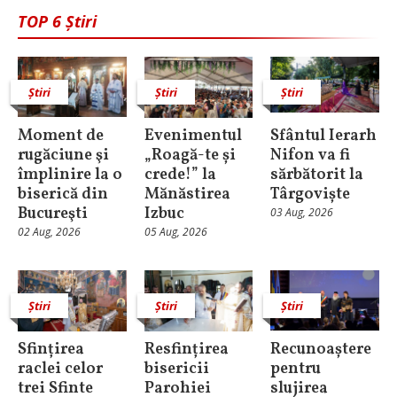
TOP 6 Știri
Știri
Știri
Știri
Moment de
Evenimentul
Sfântul Ierarh
rugăciune şi
„Roagă-te și
Nifon va fi
împlinire la o
crede!” la
sărbătorit la
biserică din
Mănăstirea
Târgoviște
Bucureşti
Izbuc
03 Aug, 2026
02 Aug, 2026
05 Aug, 2026
Știri
Știri
Știri
Sfințirea
Resfințirea
Recunoaștere
raclei celor
bisericii
pentru
trei Sfinte
Parohiei
slujirea