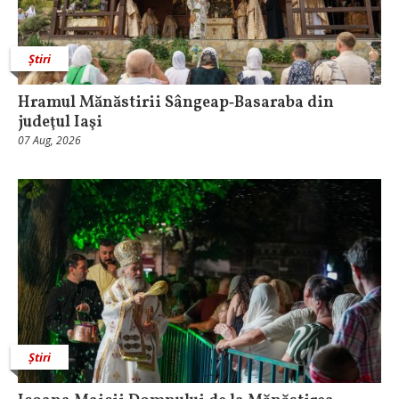
Știri
Hramul Mănăstirii Sângeap‑Basaraba din
judeţul Iaşi
07 Aug, 2026
Știri