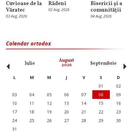
Cuvioase de la
Rădeni
Bisericii și a
Văratec
comunității
02 Aug, 2026
03 Aug, 2026
04 Aug, 2026
Calendar ortodox
‹
›
August
Iulie
Septembrie
O
2026
L
M
M
J
V
S
D
01
02
03
04
05
06
07
08
09
10
11
12
13
14
15
16
17
18
19
20
21
22
23
24
25
26
27
28
29
30
31