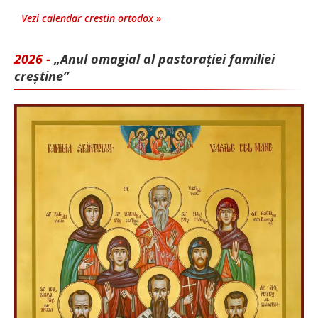
Vezi calendar crestin ortodox »
2026 -
„Anul omagial al pastorației familiei
creștine”