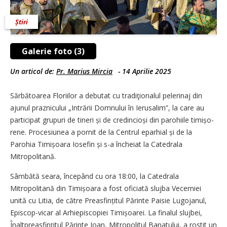
Știri
Galerie foto (3)
Un articol de:
Pr. Marius Mircia
-
14 Aprilie 2025
Sărbătoarea Floriilor a debutat cu tradiţionalul pelerinaj din
ajunul praznicului „Intrării Domnului în Ierusalim”, la care au
participat grupuri de tineri și de cre­dincioși din parohiile timișo­
rene. Procesiunea a pornit de la Centrul eparhial și de la
Parohia Timi­șoara Iosefin și s-a încheiat la Catedrala
Mitropolitană.
Sâmbătă seara, începând cu ora 18:00, la Catedrala
Mitropolitană din Timișoara a fost oficiată slujba Vecerniei
unită cu Litia, de către Preasfințitul Părinte Paisie Lugojanul,
Epis­cop-vicar al Arhiepiscopiei Timișoarei. La finalul slujbei,
Înalt­preasfințitul Părinte Ioan, Mitropolitul Banatului, a rostit un