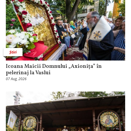
Știri
Icoana Maicii Domnului „Axionița” în
pelerinaj la Vaslui
07 Aug, 2026