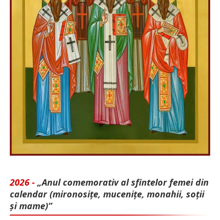
2026 -
„Anul comemorativ al sfintelor femei din
calendar (mironosițe, mu­cenițe, monahii, soții
și mame)”