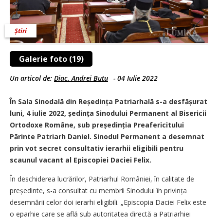
Știri
Galerie foto (19)
Un articol de:
Diac. Andrei Butu
-
04 Iulie 2022
În Sala Sinodală din Reșe­dința Patriarhală s-a desfășurat
luni, 4 iulie 2022, ședința Sinodului Permanent al Bisericii
Ortodoxe ­Române, sub preșe­dinția Preafericitului
Părinte Patriarh Daniel. ­Sinodul Permanent a desemnat
prin vot secret consultativ ierarhii eligibili pentru
scaunul vacant al Episcopiei Daciei Felix.
În deschiderea lucrărilor, Patriarhul României, în calitate de
președinte, s-a consultat cu membrii Sinodului în privința
desemnării celor doi ierarhi eligibili. „Episcopia Daciei Felix este
o eparhie care se află sub autoritatea directă a Patriarhiei