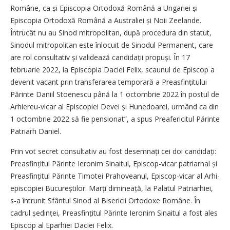
Române, ca și Episcopia Ortodoxă Română a Ungariei și
Episcopia Ortodoxă Română a Australiei și Noii Zeelande.
Întrucât nu au Sinod mitropolitan, după procedura din statut,
Sinodul mitropolitan este înlocuit de Sinodul Permanent, care
are rol consultativ și validează candidații propuși. În 17
februarie 2022, la Episcopia Daciei Felix, scaunul de Episcop a
devenit vacant prin transferarea temporară a Preasfințitului
Părinte Daniil Stoenescu până la 1 octombrie 2022 în postul de
Arhiereu-vicar al Episcopiei Devei și Hunedoarei, urmând ca din
1 octombrie 2022 să fie pensionat”, a spus Preafericitul Părinte
Patriarh Daniel.
Prin vot secret consultativ au fost desemnați cei doi candidați:
Prea­sfințitul Părinte Ieronim Sinaitul, Episcop-vicar patriarhal și
Prea­sfințitul Părinte Timotei Prahoveanul, Episcop-vicar al Arhi­
episcopiei Bucureștilor. Marți dimi­neață, la Palatul Patriarhiei,
s-a întrunit Sfântul Sinod al Bisericii Ortodoxe Române. În
cadrul șe­dinței, Prea­sfințitul Părinte Ieronim Sinaitul a fost ales
Episcop al Eparhiei Daciei Felix.