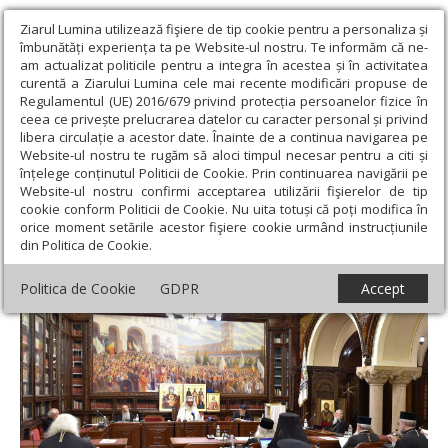
Ziarul Lumina utilizează fişiere de tip cookie pentru a personaliza și
îmbunătăți experiența ta pe Website-ul nostru. Te informăm că ne-
am actualizat politicile pentru a integra în acestea și în activitatea
curentă a Ziarului Lumina cele mai recente modificări propuse de
Regulamentul (UE) 2016/679 privind protecția persoanelor fizice în
ceea ce privește prelucrarea datelor cu caracter personal și privind
libera circulație a acestor date. Înainte de a continua navigarea pe
Website-ul nostru te rugăm să aloci timpul necesar pentru a citi și
Ziarul Lumina
›
Actualitate religioasă
›
Știri
›
Şedinţa Sinodului
înțelege conținutul Politicii de Cookie. Prin continuarea navigării pe
Permanent al Bisericii Ortodoxe Române
Website-ul nostru confirmi acceptarea utilizării fişierelor de tip
cookie conform Politicii de Cookie. Nu uita totuși că poți modifica în
Şedinţa Sinodului Permanent al Bisericii
orice moment setările acestor fişiere cookie urmând instrucțiunile
din Politica de Cookie.
Ortodoxe Române
Politica de Cookie
GDPR
Accept