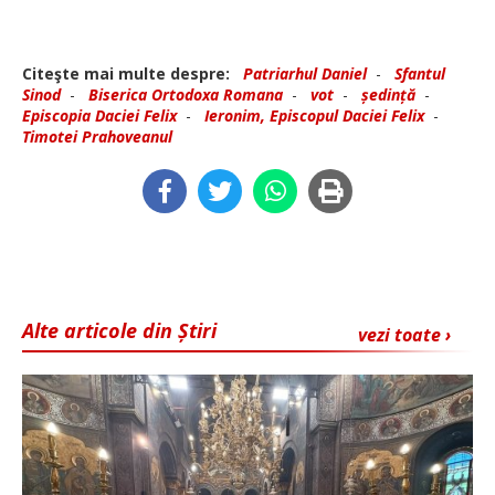
Citeşte mai multe despre:
Patriarhul Daniel
-
Sfantul
Sinod
-
Biserica Ortodoxa Romana
-
vot
-
ședință
-
Episcopia Daciei Felix
-
Ieronim, Episcopul Daciei Felix
-
Timotei Prahoveanul
Alte articole din Știri
vezi toate ›