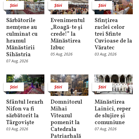
Știri
Știri
Știri
Sărbătorile
Evenimentul
Sfințirea
nemţene au
„Roagă-te și
raclei celor
culminat cu
crede!” la
trei Sfinte
hramul
Mănăstirea
Cuvioase de la
Mănăstirii
Izbuc
Văratec
Sihăstria
05 Aug, 2026
03 Aug, 2026
07 Aug, 2026
Știri
Știri
Știri
Sfântul Ierarh
Domnitorul
Mănăstirea
Nifon va fi
Mihai
Lainici, reper
sărbătorit la
Viteazul
de slujire şi
Târgoviște
pomenit la
comuniune
Catedrala
03 Aug, 2026
07 Aug, 2026
Patriarhală