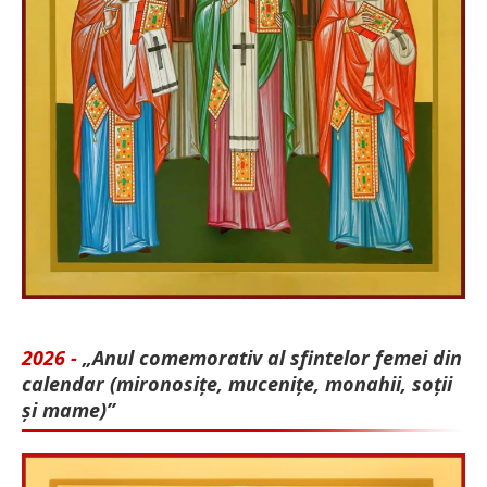
2026 -
„Anul comemorativ al sfintelor femei din
calendar (mironosițe, mu­cenițe, monahii, soții
și mame)”