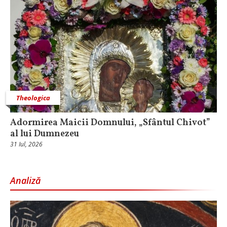
Theologica
Adormirea Maicii Domnului, „Sfântul Chivot”
al lui Dumnezeu
31 Iul, 2026
Analiză