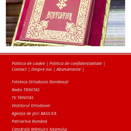
Politica de cookie
|
Politica de confidențialitate
|
Contact
|
Despre noi
|
Abonamente
|
Fototeca Ortodoxiei Românești
Radio TRINITAS
TV TRINITAS
Vestitorul Ortodoxiei
Agenţia de ştiri BASILICA
Patriarhia Română
Catedrala Mântuirii Neamului