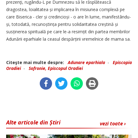
prezenţi, rugându-L pe Dumnezeu să le răsplătească
dragostea, loialitatea și implicarea în misiunea complexă pe
care Biserica - cler și credincioși - o are în lume, manifestându-
și, totodată, recu­noș­tința pentru solidaritatea creș­tină și
susținerea spirituală pe care le-a resimțit din partea membrilor
Adunării eparhiale la ceasul despărțirii vremelnice de mama sa.
Citeşte mai multe despre:
Adunare eparhiala
-
Episcopia
Oradiei
-
Sofronie, Episcopul Oradiei
Alte articole din Știri
vezi toate ›