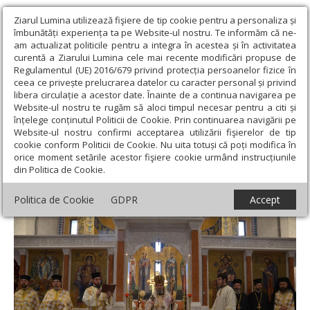
Ziarul Lumina utilizează fişiere de tip cookie pentru a personaliza și
îmbunătăți experiența ta pe Website-ul nostru. Te informăm că ne-
am actualizat politicile pentru a integra în acestea și în activitatea
curentă a Ziarului Lumina cele mai recente modificări propuse de
Regulamentul (UE) 2016/679 privind protecția persoanelor fizice în
ceea ce privește prelucrarea datelor cu caracter personal și privind
libera circulație a acestor date. Înainte de a continua navigarea pe
Website-ul nostru te rugăm să aloci timpul necesar pentru a citi și
Ziarul Lumina
›
Actualitate religioasă
›
Știri
›
Ședințele
înțelege conținutul Politicii de Cookie. Prin continuarea navigării pe
Consiliului și Adunării eparhiale ale Episcopiei Oradiei
Website-ul nostru confirmi acceptarea utilizării fişierelor de tip
cookie conform Politicii de Cookie. Nu uita totuși că poți modifica în
Ședințele Consiliului și Adunării eparhiale
orice moment setările acestor fişiere cookie urmând instrucțiunile
din Politica de Cookie.
ale Episcopiei Oradiei
Politica de Cookie
GDPR
Accept