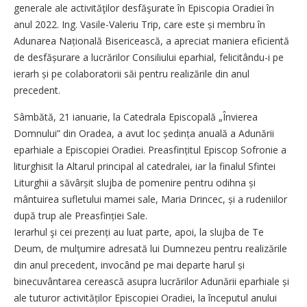
generale ale activităţilor desfăşurate în Episcopia Oradiei în
anul 2022. Ing. Vasile-Valeriu Trip, care este și membru în
Adunarea Națională Bisericească, a apreciat maniera eficientă
de desfășurare a lucrărilor Consiliului eparhial, felicitându-i pe
ierarh și pe colaboratorii săi pentru realizările din anul
precedent.
Sâmbătă, 21 ianuarie, la Catedrala Episcopală „Învierea
Domnului” din Oradea, a avut loc șe­dința anuală a Adunării
eparhiale a Episcopiei Oradiei. Preasfințitul Episcop Sofronie a
liturghisit la Altarul principal al catedralei, iar la finalul Sfintei
Liturghii a săvâr­șit slujba de pomenire pentru odihna și
mântuirea sufletului mamei sale, Maria Drincec, și a ru­deniilor
după trup ale Prea­sfin­ției Sale.
Ierarhul şi cei prezenți au luat parte, apoi, la slujba de Te
Deum, de mulţumire adresată lui Dumnezeu pentru realizările
din anul precedent, invocând pe mai departe harul și
binecuvântarea cerească asupra lucrărilor Adunării eparhiale și
ale tuturor activităților Episcopiei Oradiei, la începutul anului