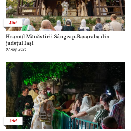
Știri
Hramul Mănăstirii Sângeap‑Basaraba din
judeţul Iaşi
07 Aug, 2026
Știri