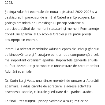
2023.
Şedința Adunării eparhiale din noua legislatură 2022-2026 s-a
desfăşurat în paraclisul de iarnă al Catedralei Episcopale. La
şedinţa prezidată de Preasfințitul Episcop Sofronie au
participat, alături de membrii statutari, și membrii Permanenței
Consiliului eparhial al Episcopiei Oradiei și cei patru preoţi
protopopi din eparhie.
Ierarhul a adresat membrilor Adunării eparhiale urări şi gânduri
de binecuvântare și încurajare pentru noua componență a celui
mai important organism eparhial. Rapoartele generale anuale
au fost dezbătute și aprobate în unanimitate de către membrii
Adunării eparhiale.
Dr. Sorin-Luigi Vesa, unul dintre membrii de onoare ai Adunării
eparhiale, a adus cuvinte de apreciere la adresa activității
biseri­cești, sociale, culturale și edilitare din Eparhia Oradiei.
La final, Preasfințitul Episcop Sofronie a mulţumit celor