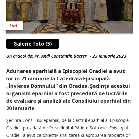
Știri
Galerie foto (5)
Un articol de:
Pr. Andi Constantin Bacter
-
23 Ianuarie 2023
Adunarea eparhială a Episcopiei Oradiei a avut
loc în 21 ianuarie la Catedrala Episcopală
„Învierea Domnului” din Oradea. Şedinţa acestui
organism eparhial a fost precedată de lucrările
de evaluare și analiză ale Consiliului eparhial din
20 ianuarie.
Şedinţa Consiliului eparhial, de la Centrul eparhial al Episcopiei
Oradiei, prezidată de Preasfințitul Părinte Sofronie, Episcopul
Oradiei, a avut ca obiectiv analizarea și aprobarea rapoartelor