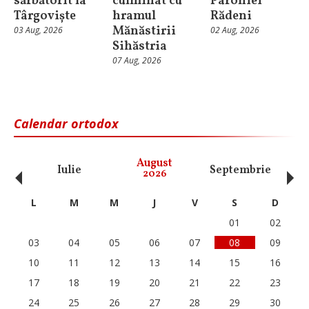
sărbătorit la
culminat cu
Parohiei
Târgoviște
hramul
Rădeni
Mănăstirii
03 Aug, 2026
02 Aug, 2026
Sihăstria
07 Aug, 2026
Calendar ortodox
‹
›
August
Iulie
Septembrie
O
2026
L
M
M
J
V
S
D
01
02
03
04
05
06
07
08
09
10
11
12
13
14
15
16
17
18
19
20
21
22
23
24
25
26
27
28
29
30