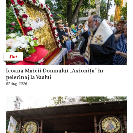
Știri
Icoana Maicii Domnului „Axionița” în
pelerinaj la Vaslui
07 Aug, 2026