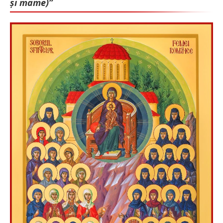
și mame)”