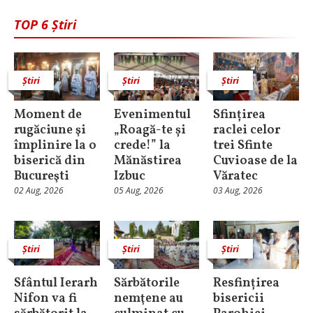
TOP 6 Știri
Știri
Știri
Știri
Moment de
Evenimentul
Sfințirea
rugăciune şi
„Roagă-te și
raclei celor
împlinire la o
crede!” la
trei Sfinte
biserică din
Mănăstirea
Cuvioase de la
Bucureşti
Izbuc
Văratec
02 Aug, 2026
05 Aug, 2026
03 Aug, 2026
Știri
Știri
Știri
Sfântul Ierarh
Sărbătorile
Resfințirea
Nifon va fi
nemţene au
bisericii