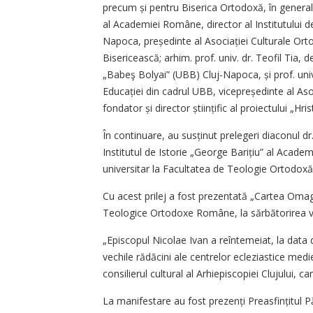
precum și pentru Biserica Ortodoxă, în general
al Academiei Române, director al Institutului d
Napoca, preșe­din­te al Asociației Culturale O
Bisericească; arhim. prof. univ. dr. Teofil Tia, 
„Babeş Bolyai” (UBB) Cluj-Napoca, și prof. univ.
Educației din cadrul UBB, vicepreședinte al As
fondator și director științific al proiectului „Hris
În continuare, au susținut prelegeri diaconul dr.
Institutul de Istorie „George Barițiu” al Academ
universitar la Facultatea de Teologie Ortodox
Cu acest prilej a fost prezentată „Cartea Omag
Teologice Ortodoxe Române, la sărbătorirea vâr
„Episcopul Nicolae Ivan a reîntemeiat, la data 
vechile rădăcini ale centrelor ecleziastice medi
consilierul cultural al Arhiepiscopiei Clujului
La manifestare au fost prezenți Preasfințitul Pă