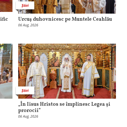
Știri
ific
Urcuş duhovnicesc pe Muntele Ceahlău
06 Aug, 2026
Știri
„În Iisus Hristos se împlinesc Legea și
prorocii”
06 Aug, 2026