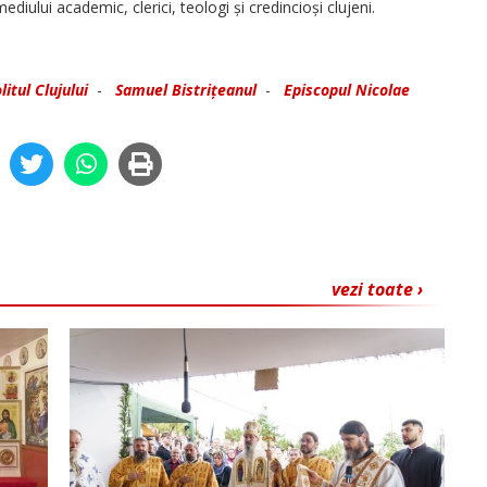
ediului academic, clerici, teologi și credin­cioși clujeni.
itul Clujului
-
Samuel Bistrițeanul
-
Episcopul Nicolae
vezi toate ›