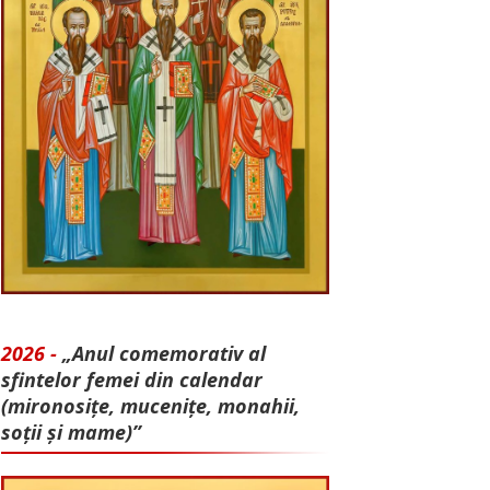
2026 -
„Anul comemorativ al
sfintelor femei din calendar
(mironosițe, mu­cenițe, monahii,
soții și mame)”