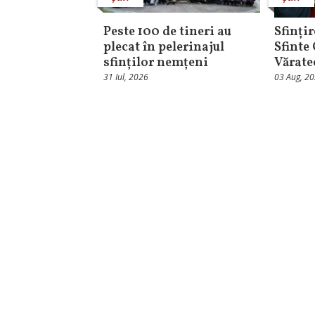
Peste 100 de tineri au
Sfințir
plecat în pelerinajul
Sfinte
sfinților nemțeni
Vărate
31 Iul, 2026
03 Aug, 2