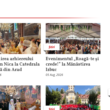
Știri
rea arhiereului
Evenimentul „Roagă-te și
n Nica la Catedrala
crede!” la Mănăstirea
că din Arad
Izbuc
26
05 Aug, 2026
Știri