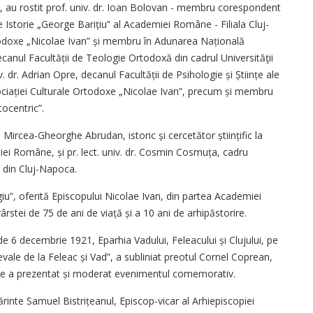
, au rostit prof. univ. dr. Ioan Bolovan - membru corespondent
e Istorie „George Barițiu” al Academiei Române - Filiala Cluj-
rtodoxe „Nicolae Ivan” și membru în Adunarea Națională
decanul Facultății de Teologie Ortodoxă din cadrul Universităţii
 dr. Adrian Opre, decanul Facultății de Psihologie și Științe ale
ociației Culturale Ortodoxe „Nicolae Ivan”, precum și membru
tocentric”.
 Mircea-Gheorghe Abrudan, istoric și cercetător știin­țific la
iei Române, și pr. lect. univ. dr. Cosmin Cos­muța, cadru
ă din Cluj-Napoca.
iu”, oferită Episcopului Nicolae Ivan, din partea Academiei
stei de 75 de ani de viață și a 10 ani de arhipăstorire.
de 6 decembrie 1921, Eparhia Vadului, Feleacului și Clujului, pe
evale de la Feleac și Vad”, a subliniat preotul Cornel Coprean,
, care a prezentat și moderat evenimentul comemorativ.
rinte Samuel Bis­trițeanul, Episcop-vicar al Arhi­episcopiei