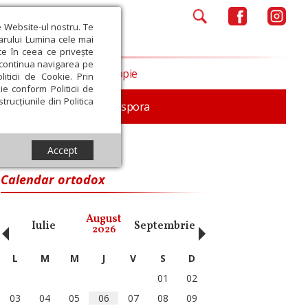
e Website-ul nostru. Te
iarului Lumina cele mai
ce în ceea ce privește
a continua navigarea pe
Opinii
Filantropie
iticii de Cookie. Prin
ie conform Politicii de
trucțiunile din Politica
In memoriam
Diaspora
Accept
Calendar ortodox
‹
›
August
Iulie
Septembrie
Octombrie
Noiembri
2026
L
M
M
J
V
S
D
01
02
03
04
05
06
07
08
09