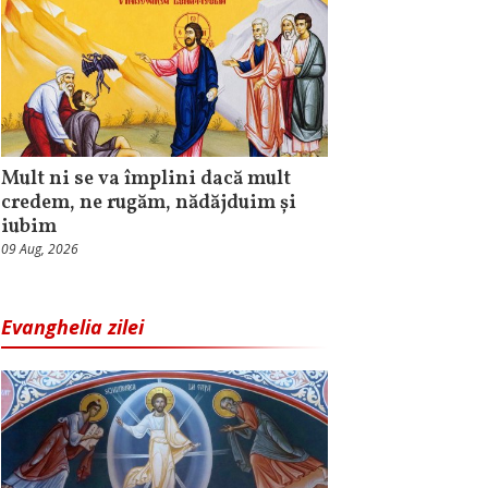
Mult ni se va împlini dacă mult
credem, ne rugăm, nădăjduim și
iubim
09 Aug, 2026
Evanghelia zilei