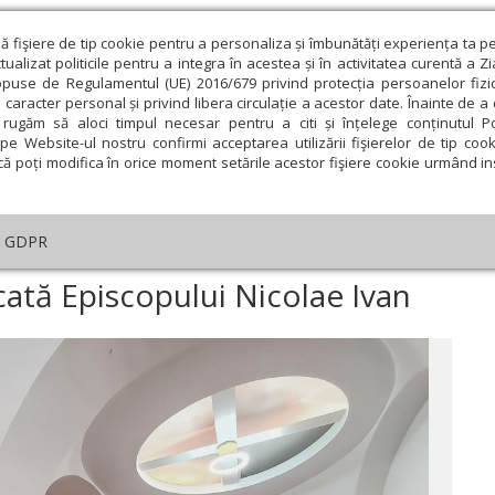
ză fişiere de tip cookie pentru a personaliza și îmbunătăți experiența ta p
alizat politicile pentru a integra în acestea și în activitatea curentă a Z
opuse de Regulamentul (UE) 2016/679 privind protecția persoanelor fizi
 caracter personal și privind libera circulație a acestor date. Înainte de 
eologie și spiritualitate
Educaţie și Cultură
Societate
rugăm să aloci timpul necesar pentru a citi și înțelege conținutul Pol
pe Website-ul nostru confirmi acceptarea utilizării fişierelor de tip cook
că poți modifica în orice moment setările acestor fişiere cookie urmând ins
An omagial
Comunicate de presă
Documentar
GDPR
siune ştiinţifică dedicată Episcopului Nicolae Ivan
icată Episcopului Nicolae Ivan
ie
Februarie
Martie
Aprilie
Mai
Iunie