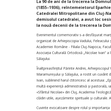
La 90 de ani de la trecerea la Domnu
(1855–1936), reîntemeietorul Eparhiei 
Catedralei Mitropolitane din Cluj-Nap
demisolul catedralei, a avut loc sesi
la nouă decenii de la trecerea la Do
Evenimentul comemorativ s-a desfășurat marți,
organizat de Arhiepiscopia Vadului, Feleacului și
Academiei Române - Filiala Cluj-Napoca, Facul
Asociația Culturală Ortodoxă „Nicolae Ivan” a lai
Sălajului.
Înaltpreasfințitul Părinte Andrei, Arhiepiscopul Va
Maramureșului și Sălajului, a rostit un cuvânt 
Ivan, subliniind harul ctitoricesc al acestuia: 
multă experiență administrativă și pastorală, i
«Sfântul Nicolae» din Cluj, Academia Teologică,
clădiri utile, așe­zăminte spirituale și cultural
Cuvinte evocatoare despre rolul și importanța v