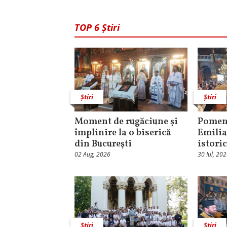
TOP 6 Știri
Știri
Știri
Moment de rugăciune şi
Pomeni
împlinire la o biserică
Emilia
din Bucureşti
istori
02 Aug, 2026
30 Iul, 20
Știri
Știri