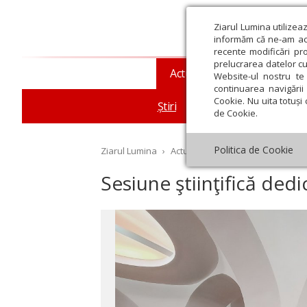
Ziarul Lumina utilizea
informăm că ne-am actu
recente modificări pr
prelucrarea datelor cu
Actualitate religioasă
T
Website-ul nostru te 
continuarea navigării 
Cookie. Nu uita totuși 
Știri
Mesaje și cuvântări
de Cookie.
Politica de Cookie
Ziarul Lumina
›
Actualitate religioasă
›
Știri
›
Se
Sesiune ştiinţifică ded
st
Septembrie
Octombrie
Noiembrie
Decembrie
Ianuar