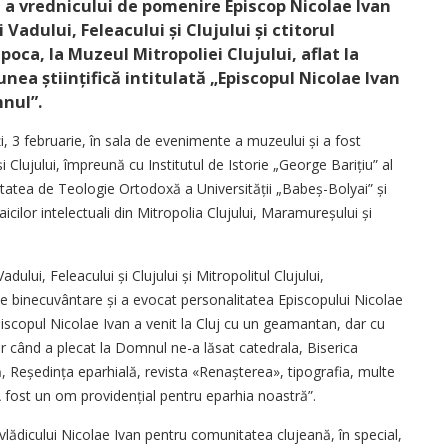
l a vrednicului de pomenire Episcop Nicolae Ivan
Vadului, Feleacului și Clujului și ctitorul
oca, la Muzeul Mitropoliei Clujului, aflat la
unea științifică intitulată „Episcopul Nicolae Ivan
mnul”.
 3 februarie, în sala de evenimente a muzeului și a fost
 Clujului, împreună cu Institutul de Istorie „George Barițiu” al
tatea de Teologie Ortodoxă a Universității „Babeș-Bolyai” și
cilor intelectuali din Mitropolia Clujului, Maramu­reșului și
dului, Feleacului și Clujului și Mitropolitul Clujului,
de binecuvântare și a evocat personalitatea Episcopului Nicolae
„Episcopul Nicolae Ivan a venit la Cluj cu un geamantan, dar cu
ar când a plecat la Domnul ne-a lăsat catedrala, Biserica
 Reședința eparhială, revista «Re­naș­terea», tipografia, multe
e. A fost un om providențial pentru eparhia noastră”.
lădicului Nicolae Ivan pentru comunitatea clujeană, în special,