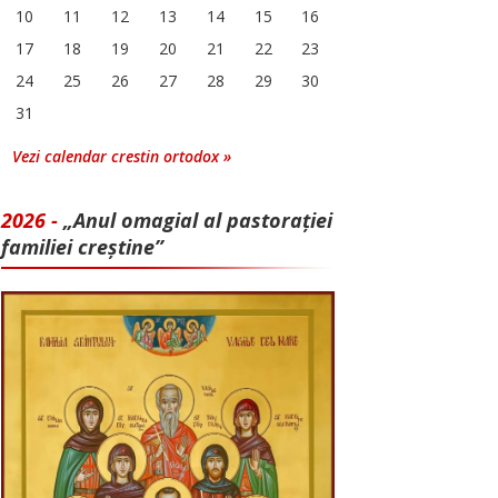
10
11
12
13
14
15
16
17
18
19
20
21
22
23
24
25
26
27
28
29
30
31
Vezi calendar crestin ortodox »
2026 -
„Anul omagial al pastorației
familiei creștine”