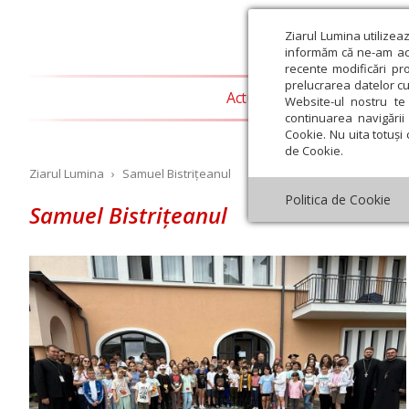
Ziarul Lumina utilizea
informăm că ne-am actu
recente modificări pr
prelucrarea datelor cu
Actualitate religioasă
T
Website-ul nostru te 
continuarea navigării 
Cookie. Nu uita totuși 
de Cookie.
Ziarul Lumina
›
Samuel Bistrițeanul
Politica de Cookie
Samuel Bistrițeanul