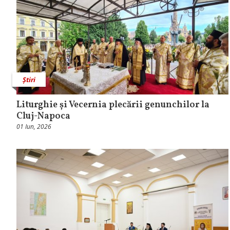
Știri
Liturghie și Vecernia plecării genunchilor la
Cluj-Napoca
01 Iun, 2026