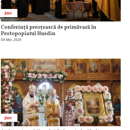
Știri
Conferință preoțească de primăvară în
Protopopiatul Huedin
08 Mai, 2026
Știri