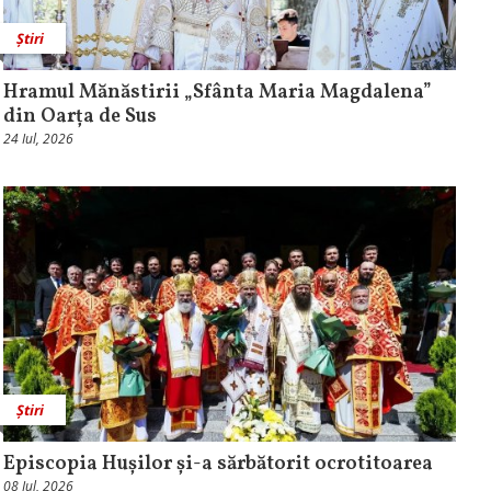
Știri
Hramul Mănăstirii „Sfânta Maria Magdalena”
din Oarța de Sus
24 Iul, 2026
Știri
Episcopia Hușilor și-a sărbătorit ocrotitoarea
08 Iul, 2026