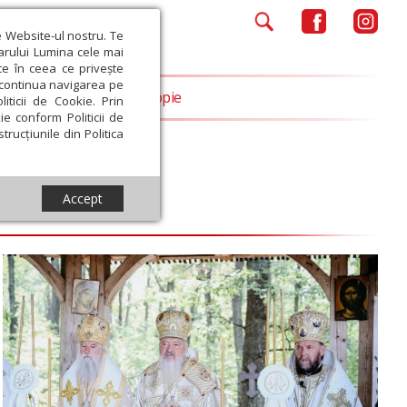
e Website-ul nostru. Te
iarului Lumina cele mai
ce în ceea ce privește
a continua navigarea pe
Opinii
Filantropie
iticii de Cookie. Prin
ie conform Politicii de
trucțiunile din Politica
Accept