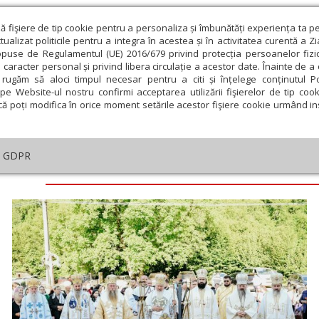
ză fişiere de tip cookie pentru a personaliza și îmbunătăți experiența ta p
alizat politicile pentru a integra în acestea și în activitatea curentă a Z
opuse de Regulamentul (UE) 2016/679 privind protecția persoanelor fizi
 caracter personal și privind libera circulație a acestor date. Înainte de 
eologie și spiritualitate
Educaţie și Cultură
Societate
rugăm să aloci timpul necesar pentru a citi și înțelege conținutul Pol
pe Website-ul nostru confirmi acceptarea utilizării fişierelor de tip cook
că poți modifica în orice moment setările acestor fişiere cookie urmând ins
GDPR