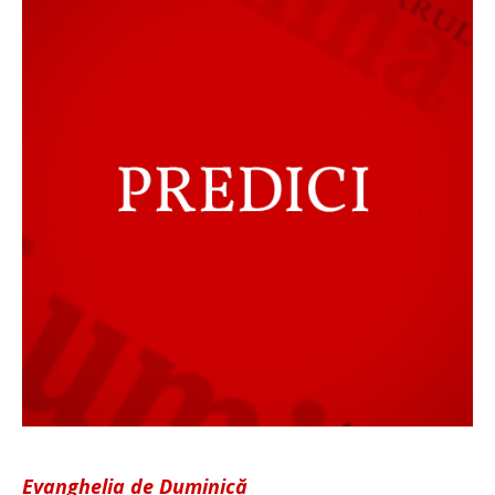
Evanghelia de Duminică