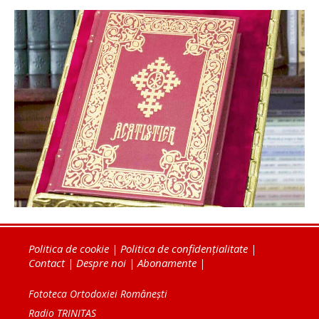
Politica de cookie
|
Politica de confidențialitate
|
Contact
|
Despre noi
|
Abonamente
|
Fototeca Ortodoxiei Românești
Radio TRINITAS