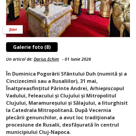
Știri
Galerie foto (8)
Un articol de:
Darius Echim
-
01 Iunie 2026
În Duminica Pogorârii Sfântului Duh (numită și a
Cincizecimii sau a Rusaliilor), 31 mai,
Înaltpreasfințitul Părinte Andrei, Arhiepiscopul
Vadului, Feleacului și Clujului și Mitropolitul
Clujului, Maramureșului și Sălajului, a liturghisit
la Catedrala Mitropolitană. După Vecernia
plecării genunchilor, a avut loc tradiţionala
procesiune de Rusalii, desfășurată în centrul
municipiului Cluj-Napoca.