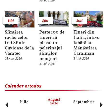
30 Iul, 2026
Știri
Știri
Știri
Sfințirea
Peste 100 de
Tineri din
raclei celor
tineri au
Italia, într-o
trei Sfinte
plecat în
tabără la
Cuvioase de la
pelerinajul
Mănăstirea
Văratec
sfinților
Caraiman
nemțeni
03 Aug, 2026
31 Iul, 2026
31 Iul, 2026
Calendar ortodox
‹
›
August
Iulie
Septembrie
O
2026