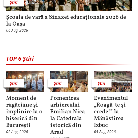
Știri
Școala de vară a Sinaxei educaționale 2026 de
la Oaşa
06 Aug, 2026
TOP 6 Știri
Știri
Știri
Știri
Moment de
Pomenirea
Evenimentul
rugăciune şi
arhiereului
„Roagă-te și
împlinire la o
Emilian Nica
crede!” la
biserică din
la Catedrala
Mănăstirea
Bucureşti
istorică din
Izbuc
Arad
02 Aug, 2026
05 Aug, 2026