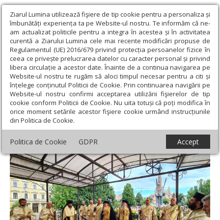
Ziarul Lumina utilizează fişiere de tip cookie pentru a personaliza și
îmbunătăți experiența ta pe Website-ul nostru. Te informăm că ne-
am actualizat politicile pentru a integra în acestea și în activitatea
curentă a Ziarului Lumina cele mai recente modificări propuse de
Regulamentul (UE) 2016/679 privind protecția persoanelor fizice în
ceea ce privește prelucrarea datelor cu caracter personal și privind
libera circulație a acestor date. Înainte de a continua navigarea pe
Website-ul nostru te rugăm să aloci timpul necesar pentru a citi și
Ziarul Lumina
›
Actualitate religioasă
›
Știri
›
Liturghie și
înțelege conținutul Politicii de Cookie. Prin continuarea navigării pe
Vecernia plecării genunchilor la Cluj-Napoca
Website-ul nostru confirmi acceptarea utilizării fişierelor de tip
cookie conform Politicii de Cookie. Nu uita totuși că poți modifica în
Liturghie și Vecernia plecării genunchilor la
orice moment setările acestor fişiere cookie urmând instrucțiunile
din Politica de Cookie.
Cluj-Napoca
Politica de Cookie
GDPR
Accept