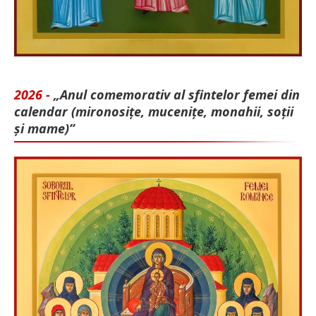
2026 -
„Anul comemorativ al sfintelor femei din
calendar (mironosițe, mu­cenițe, monahii, soții
și mame)”