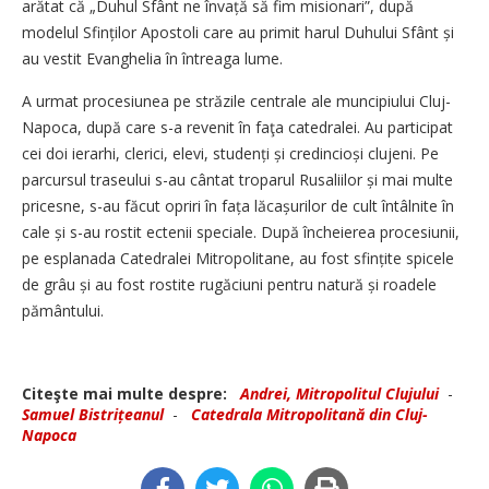
arătat că „Duhul Sfânt ne învață să fim misionari”, după
modelul Sfinților Apostoli care au primit harul Duhului Sfânt și
au vestit Evanghelia în întreaga lume.
A urmat procesiunea pe străzile centrale ale muncipiului Cluj-
Napoca, după care s-a revenit în faţa catedralei. Au participat
cei doi ierarhi, clerici, elevi, studenți și credincioși clujeni. Pe
parcursul traseului s-au cântat troparul Rusaliilor și mai multe
pricesne, s-au făcut opriri în fața lăcașurilor de cult întâlnite în
cale și s-au rostit ectenii speciale. După încheierea procesiunii,
pe esplanada Catedralei Mitropolitane, au fost sfințite spicele
de grâu și au fost rostite rugăciuni pentru natură și roadele
pământului.
Citeşte mai multe despre:
Andrei, Mitropolitul Clujului
-
Samuel Bistrițeanul
-
Catedrala Mitropolitană din Cluj-
Napoca