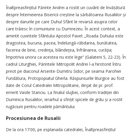
Înaltpreasfințitul Părinte Andrei a rostit un cuvânt de învățătură
despre întemeierea Bisericii creștine la sărbătoarea Rusaliilor și
despre darurile pe care Duhul Sfânt le revarsă asupra celor
care trăiesc în comuniune cu Dumnezeu. În acest context, a
amintit cuvintele Sfântului Apostol Pavel: „Roada Duhului este
dragostea, bucuria, pacea, înde­lun­gă-răbdarea, bunătatea,
facerea de bine, credinţa, blândeţea, înfrânarea, curăţia;
împotriva unora ca acestea nu este lege” (Galateni 5, 22-23). În
cadrul Liturghiei, Părintele Mi­tropolit Andrei l-a hirotonit întru
preot pe diaconul Arsente-Dumitru Sidor, pe seama Parohiei
Fundătura, Protopopiatul Gherla. Răspun­surile liturgice au fost
date de Corul Catedralei Mitropolitane, dirijat de pr. prof.
emerit Vasile Stanciu. La finalul slujbei, conform tradiției din
Duminica Rusaliilor, ierarhul a sfințit spicele de grâu și a rostit
rugăciuni pentru roadele pământului.
Procesiunea de Rusalii
De la ora 17:00, pe esplanada catedralei, Înaltpreasfințitul