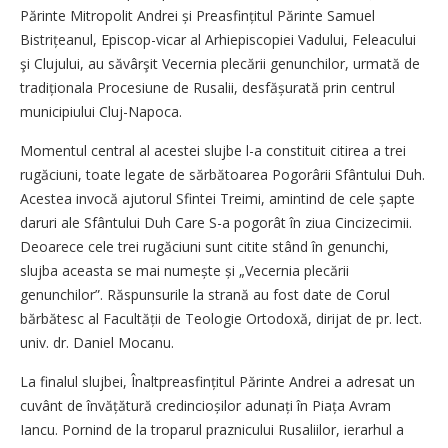
Părinte Mitropolit Andrei și Preasfințitul Părinte Samuel
Bistrițeanul, Episcop-vicar al Arhiepiscopiei Vadului, Feleacului
şi Clujului, au săvârşit Vecernia plecării genunchilor, urmată de
tradiționala Procesiune de Rusalii, desfășurată prin centrul
municipiului Cluj-Napoca.
Momentul central al acestei slujbe l-a constituit citirea a trei
rugăciuni, toate legate de sărbă­toarea Pogorârii Sfântului Duh.
Acestea invocă ajutorul Sfintei Treimi, amintind de cele șapte
daruri ale Sfântului Duh Care S-a pogorât în ziua Cincizecimii.
Deoarece cele trei rugăciuni sunt citite stând în genunchi,
slujba aceasta se mai numește și „Vecernia plecării
genunchilor”. Răspunsurile la strană au fost date de Corul
bărbătesc al Facultății de Teologie Ortodoxă, dirijat de pr. lect.
univ. dr. Daniel Mocanu.
La finalul slujbei, Înaltpreasfințitul Părinte Andrei a adresat un
cuvânt de învățătură credincioșilor adunați în Piața Avram
Iancu. Pornind de la troparul praznicului Rusaliilor, ierarhul a