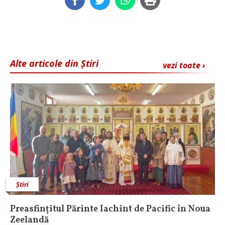
Alte articole din Știri
vezi toate ›
Știri
Preasfințitul Părinte Iachint de Pacific în Noua
Zeelandă