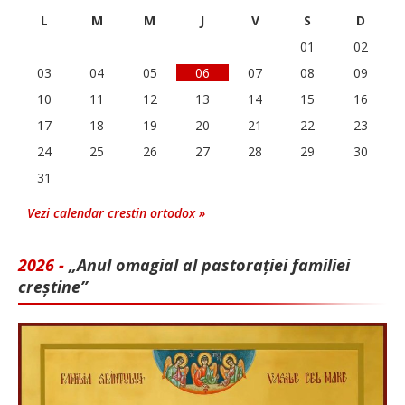
L
M
M
J
V
S
D
01
02
03
04
05
06
07
08
09
10
11
12
13
14
15
16
17
18
19
20
21
22
23
24
25
26
27
28
29
30
31
Vezi calendar crestin ortodox »
2026 -
„Anul omagial al pastorației familiei
creștine”