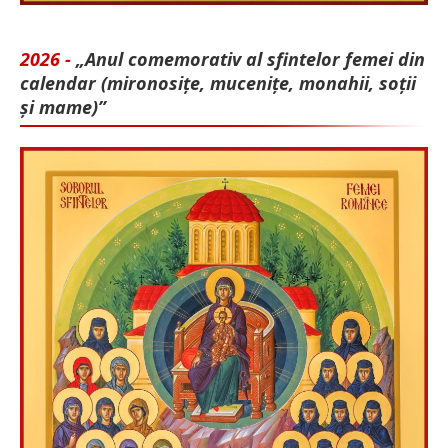
2026 -
„Anul comemorativ al sfintelor femei din
calendar (mironosițe, mu­cenițe, monahii, soții
și mame)”