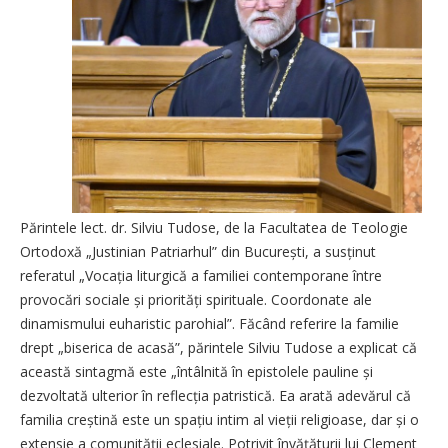
Părintele lect. dr. Silviu Tudose, de la Facultatea de Teologie
Ortodoxă „Justinian Patriarhul” din București, a susținut
referatul „Vocația liturgică a familiei contemporane între
provocări sociale și priorități spirituale. Coordonate ale
dinamismului euharistic parohial”. Făcând referire la familie
drept „biserica de acasă”, părintele Silviu Tudose a explicat că
această sintagmă este „întâlnită în epistolele pauline și
dezvoltată ulterior în reflecția patristică. Ea arată adevărul că
familia creștină este un spațiu intim al vieții religioase, dar și o
extensie a comunității eclesiale. Potrivit învățăturii lui Clement