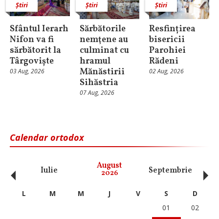
Știri
Știri
Știri
Sfântul Ierarh
Sărbătorile
Resfințirea
Nifon va fi
nemţene au
bisericii
sărbătorit la
culminat cu
Parohiei
Târgoviște
hramul
Rădeni
Mănăstirii
03 Aug, 2026
02 Aug, 2026
Sihăstria
07 Aug, 2026
Calendar ortodox
‹
›
August
Iulie
Septembrie
O
2026
L
M
M
J
V
S
D
01
02