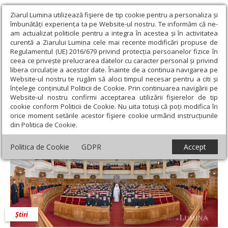
Ziarul Lumina utilizează fişiere de tip cookie pentru a personaliza și
îmbunătăți experiența ta pe Website-ul nostru. Te informăm că ne-
am actualizat politicile pentru a integra în acestea și în activitatea
curentă a Ziarului Lumina cele mai recente modificări propuse de
Regulamentul (UE) 2016/679 privind protecția persoanelor fizice în
ceea ce privește prelucrarea datelor cu caracter personal și privind
libera circulație a acestor date. Înainte de a continua navigarea pe
Website-ul nostru te rugăm să aloci timpul necesar pentru a citi și
Ziarul Lumina
›
Actualitate religioasă
›
Știri
›
Conferință
înțelege conținutul Politicii de Cookie. Prin continuarea navigării pe
preoțească semestrială la Palatul Patriarhiei
Website-ul nostru confirmi acceptarea utilizării fişierelor de tip
cookie conform Politicii de Cookie. Nu uita totuși că poți modifica în
Conferință preoțească semestrială la
orice moment setările acestor fişiere cookie urmând instrucțiunile
din Politica de Cookie.
Palatul Patriarhiei
Politica de Cookie
GDPR
Accept
Știri