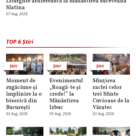
Liturghie arhierească la mănăstirea suceveană
Slatina
07 Aug, 2026
TOP 6 Știri
Știri
Știri
Știri
Moment de
Evenimentul
Sfințirea
rugăciune şi
„Roagă-te și
raclei celor
împlinire la o
crede!” la
trei Sfinte
biserică din
Mănăstirea
Cuvioase de la
Bucureşti
Izbuc
Văratec
02 Aug, 2026
05 Aug, 2026
03 Aug, 2026