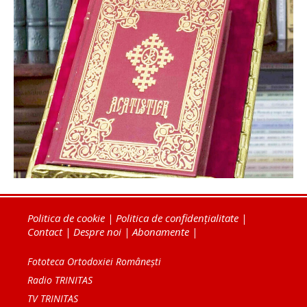
Politica de cookie
|
Politica de confidențialitate
|
Contact
|
Despre noi
|
Abonamente
|
Fototeca Ortodoxiei Românești
Radio TRINITAS
TV TRINITAS