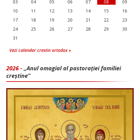
03
04
05
06
07
08
09
10
11
12
13
14
15
16
17
18
19
20
21
22
23
24
25
26
27
28
29
30
31
Vezi calendar crestin ortodox »
2026 -
„Anul omagial al pastorației familiei
creștine”