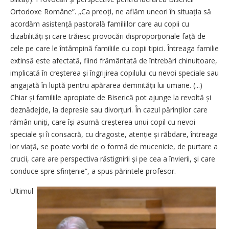
Ortodoxe Române”. „Ca preoți, ne aflăm uneori în situația să
acordăm asis­tență pastorală familiilor care au copii cu
dizabilități și care trăiesc provocări disproporționale față de
cele pe care le întâmpină familiile cu copii tipici. Întreaga familie
extinsă este afectată, fiind frământată de întrebări chinuitoare,
implicată în creșterea și îngrijirea copilului cu nevoi speciale sau
angajată în luptă pentru apărarea demnității lui umane. (...)
Chiar și familiile apropiate de Biserică pot ajunge la revoltă și
deznădejde, la depresie sau divorțuri. În cazul părinților care
rămân uniți, care își asumă creșterea unui copil cu nevoi
speciale și îi consacră, cu dragoste, atenție și răbdare, întreaga
lor viață, se poate vorbi de o formă de mucenicie, de purtare a
crucii, care are perspectiva răstignirii și pe cea a învierii, și care
conduce spre sfin­țenie”, a spus părintele profesor.
Ultimul