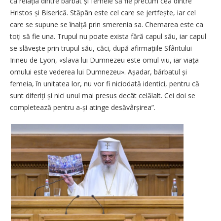
ca relația dintre bărbat și femeie să fie precum cea dintre
Hristos și Biserică. Stăpân este cel care se jertfește, iar cel
care se supune se înalță prin smerenia sa. Chemarea este ca
toți să fie una. Trupul nu poate exista fără capul său, iar capul
se slăvește prin trupul său, căci, după afirmațiile Sfântului
Irineu de Lyon, «slava lui Dumnezeu este omul viu, iar viața
omului este vederea lui Dumnezeu». Așadar, bărbatul și
femeia, în unitatea lor, nu vor fi niciodată identici, pentru că
sunt diferiți și nici unul mai presus decât celălalt. Cei doi se
completează pentru a-și atinge desă­vârșirea”.