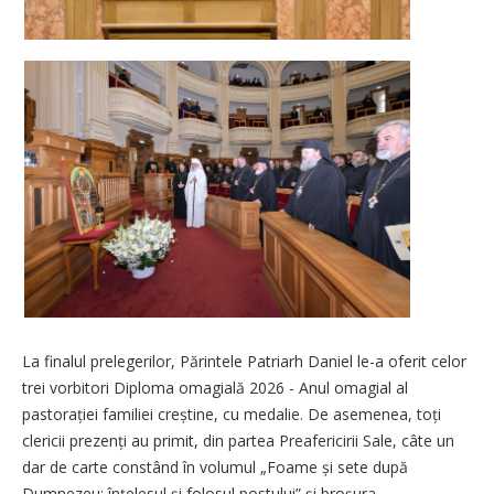
La finalul prelegerilor, Părintele Patriarh Daniel le-a oferit celor
trei vorbitori Diploma omagială 2026 - Anul omagial al
pastorației familiei creștine, cu medalie. De asemenea, toți
clericii prezenți au primit, din partea Preafericirii Sale, câte un
dar de carte constând în volumul „Foame și sete după
Dumnezeu: înțelesul și folosul postului” și broșura