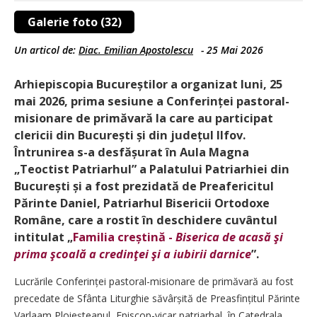
Galerie foto (32)
Un articol de:
Diac. Emilian Apostolescu
-
25 Mai 2026
Arhiepiscopia Bucureștilor a organizat luni, 25
mai 2026, prima sesiune a Conferinței pastoral-
misionare de primăvară la care au participat
clericii din București și din județul Ilfov.
Întrunirea s-a desfășurat în Aula Magna
„Teoctist Patriarhul” a Palatului Patriarhiei din
București și a fost prezidată de Preafericitul
Părinte Daniel, Patriarhul Bisericii Ortodoxe
Române, care a rostit în deschidere cuvântul
intitulat „
Familia creștină -
Biserica de acasă şi
prima şcoală a credinţei şi a iubirii darnice
”.
Lucrările Conferinței pas­toral-misionare de primăvară au fost
precedate de Sfânta Liturghie săvâr­șită de Preasfințitul Părinte
Varlaam Ploieșteanul, Episcop-vicar patriarhal, în Catedrala