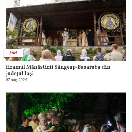
Știri
Hramul Mănăstirii Sângeap‑Basaraba din
judeţul Iaşi
07 Aug, 2026