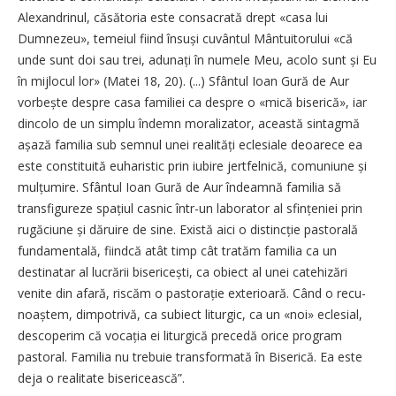
Alexandrinul, căsătoria este consacrată drept «casa lui
Dumnezeu», temeiul fiind însuși cuvântul Mântuitorului «că
unde sunt doi sau trei, adunați în numele Meu, acolo sunt și Eu
în mijlocul lor» (Matei 18, 20). (...) Sfântul Ioan Gură de Aur
vorbește despre casa familiei ca despre o «mică biserică», iar
dincolo de un simplu îndemn moralizator, această sintagmă
așază familia sub semnul unei realități eclesiale deoarece ea
este constituită euharistic prin iubire jertfelnică, comuniune și
mulțumire. Sfântul Ioan Gură de Aur îndeamnă familia să
transfigureze spațiul casnic într-un laborator al sfințeniei prin
rugăciune și dăruire de sine. Există aici o distincție pastorală
fundamentală, fiindcă atât timp cât tratăm familia ca un
destinatar al lucrării bise­ricești, ca obiect al unei catehizări
venite din afară, riscăm o pastorație exterioară. Când o re­cu­
noaștem, dimpotrivă, ca subiect liturgic, ca un «noi» eclesial,
descoperim că vocația ei liturgică precedă orice program
pastoral. Familia nu trebuie transformată în Biserică. Ea este
deja o realitate bisericească”.