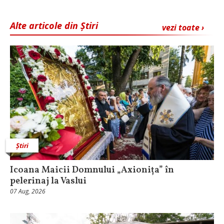
Alte articole din Știri
vezi toate ›
Știri
Icoana Maicii Domnului „Axionița” în
pelerinaj la Vaslui
07 Aug, 2026