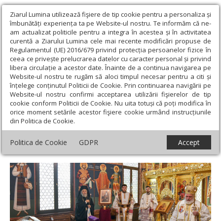
Ziarul Lumina utilizează fişiere de tip cookie pentru a personaliza și
îmbunătăți experiența ta pe Website-ul nostru. Te informăm că ne-
am actualizat politicile pentru a integra în acestea și în activitatea
curentă a Ziarului Lumina cele mai recente modificări propuse de
Regulamentul (UE) 2016/679 privind protecția persoanelor fizice în
ceea ce privește prelucrarea datelor cu caracter personal și privind
libera circulație a acestor date. Înainte de a continua navigarea pe
Website-ul nostru te rugăm să aloci timpul necesar pentru a citi și
Ziarul Lumina
›
Actualitate religioasă
›
Știri
›
Sfânta Liturghie,
înțelege conținutul Politicii de Cookie. Prin continuarea navigării pe
Parastas și simpozion pentru Episcopul Nifon Niculescu al Dunării
Website-ul nostru confirmi acceptarea utilizării fişierelor de tip
de Jos
cookie conform Politicii de Cookie. Nu uita totuși că poți modifica în
orice moment setările acestor fişiere cookie urmând instrucțiunile
Sfânta Liturghie, Parastas și simpozion
din Politica de Cookie.
pentru Episcopul Nifon Niculescu al
Politica de Cookie
GDPR
Accept
Dunării de Jos