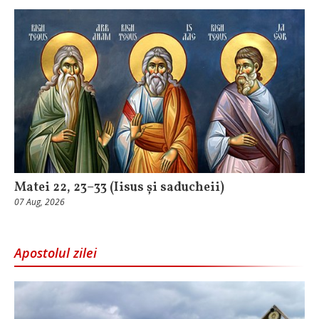
Matei 22, 23–33 (Iisus și saducheii)
07 Aug, 2026
Apostolul zilei