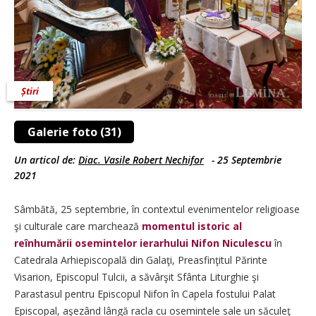
Știri
Galerie foto (31)
Un articol de:
Diac. Vasile Robert Nechifor
-
25 Septembrie
2021
Sâmbătă, 25 septembrie, în contextul evenimentelor religioase
şi culturale care marchează
momentul
istoric al
reînhumării osemintelor ierarhului Nifon Niculescu
în
Catedrala Arhiepiscopală din Galaţi, Preasfinţitul Părinte
Visarion, Episcopul Tulcii, a săvârşit Sfânta Liturghie şi
Parastasul pentru Episcopul Nifon în Capela fostului Palat
Episcopal, aşezând lângă racla cu osemintele sale un săculeţ