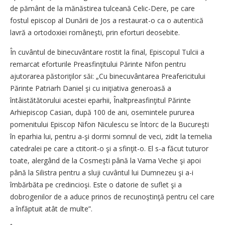
de pământ de la mănăstirea tulceană Celic-Dere, pe care
fostul episcop al Dunării de Jos a restaurat-o ca o autentică
lavră a ortodoxiei româneşti, prin eforturi deosebite.
În cuvântul de binecuvântare rostit la final, Episcopul Tulcii a
remarcat eforturile Prea­sfinţitului Părinte Nifon pentru
ajutorarea păstoriţilor săi: „Cu binecuvântarea Preaferi­citului
Părinte Patriarh Daniel şi cu iniţiativa generoasă a
întâistătătorului acestei eparhii, Înaltpreasfinţitul Părinte
Arhiepiscop Casian, după 100 de ani, osemintele pururea
pomenitului Episcop Nifon Niculescu se întorc de la Bucureşti
în eparhia lui, pentru a-şi dormi somnul de veci, zidit la temelia
catedralei pe care a ctitorit-o şi a sfinţit-o. El s-a făcut tuturor
toate, alergând de la Cosmeşti până la Vama Veche şi apoi
până la Silistra pentru a sluji cuvântul lui Dumnezeu şi a-i
îmbărbăta pe credincioşi. Este o datorie de suflet şi a
dobrogenilor de a aduce prinos de recunoştinţă pentru cel care
a înfăptuit atât de multe”.