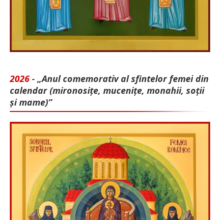
2026 -
„Anul comemorativ al sfintelor femei din
calendar (mironosițe, mu­cenițe, monahii, soții
și mame)”