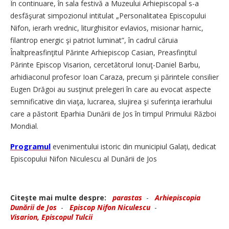
În continuare, în sala festivă a Muzeului Arhiepiscopal s-a
desfăşurat simpozionul intitulat „Personalitatea Episcopului
Nifon, ierarh vrednic, liturghisitor evlavios, misionar harnic,
filantrop energic şi patriot luminat”, în cadrul căruia
Înaltpreasfinţitul Părinte Arhiepiscop Casian, Preasfinţitul
Părinte Episcop Visarion, cercetătorul Ionuţ-Daniel Barbu,
arhidiaconul profesor Ioan Caraza, precum şi părintele consilier
Eugen Drăgoi au susţinut prelegeri în care au evocat aspecte
semnificative din viaţa, lucrarea, slujirea şi suferinţa ierarhului
care a păstorit Eparhia Dunării de Jos în timpul Primului Război
Mondial.
Programul
evenimentului istoric din municipiul Galați, dedicat
Episcopului Nifon Niculescu al Dunării de Jos
Citeşte mai multe despre:
parastas
-
Arhiepiscopia
Dunării de Jos
-
Episcop Nifon Niculescu
-
Visarion, Episcopul Tulcii