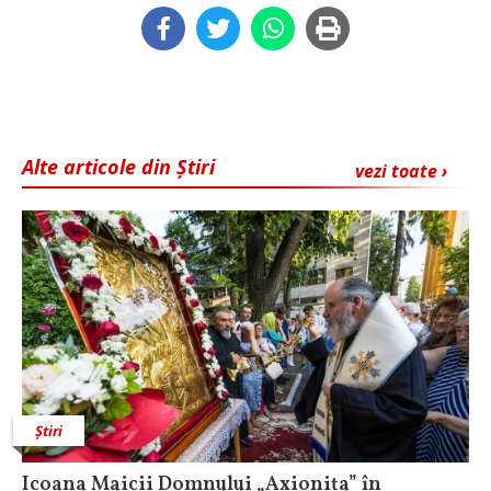
Alte articole din Știri
vezi toate ›
Știri
Icoana Maicii Domnului „Axionița” în