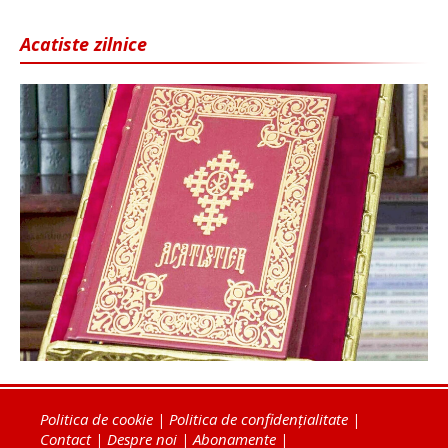
Acatiste zilnice
Politica de cookie
|
Politica de confidențialitate
|
Contact
|
Despre noi
|
Abonamente
|