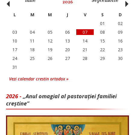
‹
›
Iulie
Septembrie
O
2026
L
M
M
J
V
S
D
01
02
03
04
05
06
07
08
09
10
11
12
13
14
15
16
17
18
19
20
21
22
23
24
25
26
27
28
29
30
31
Vezi calendar crestin ortodox »
2026 -
„Anul omagial al pastorației familiei
creștine”