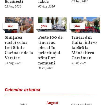
Bucureşti
Izbuc
03 Aug, 2026
02 Aug, 2026
05 Aug, 2026
Știri
Știri
Știri
Sfințirea
Peste 100 de
Tineri din
raclei celor
tineri au
Italia, într-o
trei Sfinte
plecat în
tabără la
Cuvioase de la
pelerinajul
Mănăstirea
Văratec
sfinților
Caraiman
nemțeni
03 Aug, 2026
31 Iul, 2026
31 Iul, 2026
Calendar ortodox
August