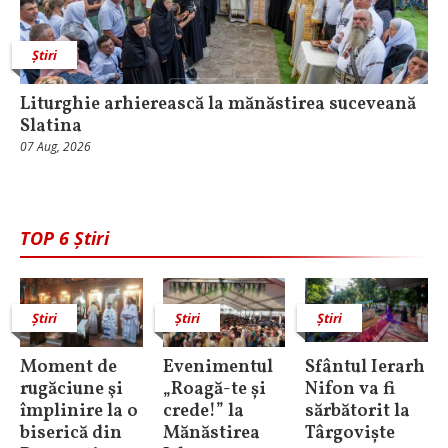
Știri
Liturghie arhierească la mănăstirea suceveană
Slatina
07 Aug, 2026
TOP 6 Știri
Știri
Știri
Știri
Moment de
Evenimentul
Sfântul Ierarh
rugăciune şi
„Roagă-te și
Nifon va fi
împlinire la o
crede!” la
sărbătorit la
biserică din
Mănăstirea
Târgoviște