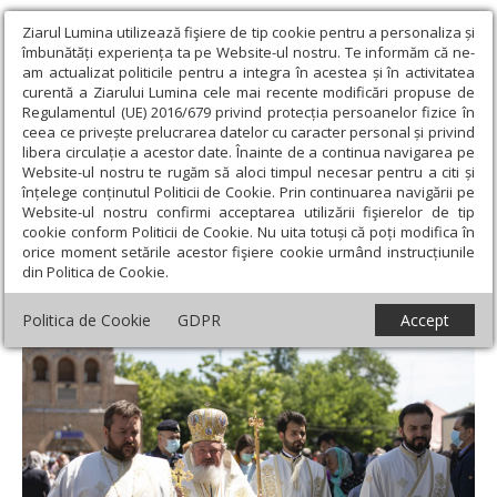
Ziarul Lumina utilizează fişiere de tip cookie pentru a personaliza și
îmbunătăți experiența ta pe Website-ul nostru. Te informăm că ne-
am actualizat politicile pentru a integra în acestea și în activitatea
curentă a Ziarului Lumina cele mai recente modificări propuse de
Regulamentul (UE) 2016/679 privind protecția persoanelor fizice în
ceea ce privește prelucrarea datelor cu caracter personal și privind
libera circulație a acestor date. Înainte de a continua navigarea pe
Website-ul nostru te rugăm să aloci timpul necesar pentru a citi și
Ziarul Lumina
›
Actualitate religioasă
›
Știri
›
Sfinții Părinți de la
înțelege conținutul Politicii de Cookie. Prin continuarea navigării pe
Sinodul I Ecumenic, prăznuiţi pe Colina Bucuriei
Website-ul nostru confirmi acceptarea utilizării fişierelor de tip
cookie conform Politicii de Cookie. Nu uita totuși că poți modifica în
Sfinții Părinți de la Sinodul I Ecumenic,
orice moment setările acestor fişiere cookie urmând instrucțiunile
din Politica de Cookie.
prăznuiţi pe Colina Bucuriei
Politica de Cookie
GDPR
Accept