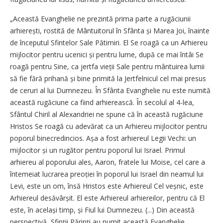
„Această Evanghelie ne prezintă prima parte a rugăciunii
arhierești, rostită de Mântuitorul în Sfânta și Marea Joi, înainte
de începutul Sfintelor Sale Pătimiri. El Se roagă ca un Arhiereu
mijlocitor pentru ucenici și pentru lume, după ce mai întâi Se
roagă pentru Sine, ca jertfa vieții Sale pentru mântuirea lumii
să fie fără prihană și bine primită la Jertfelnicul cel mai presus
de ceruri al lui Dumnezeu. În Sfânta Evanghelie nu este numită
această rugăciune ca fiind arhierească. În secolul al 4-lea,
Sfântul Chiril al Alexandriei ne spune că în această rugăciune
Hristos Se roagă cu adevărat ca un Arhiereu mijlocitor pentru
poporul binecredincios. Așa a fost arhiereul Legii Vechi: un
mijlocitor și un rugător pentru poporul lui Israel. Primul
arhiereu al poporului ales, Aaron, fratele lui Moise, cel care a
întemeiat lucrarea preoției în poporul lui Israel din neamul lui
Levi, este un om, însă Hristos este Arhiereul Cel veșnic, este
Arhiereul desăvârșit. El este Arhiereul arhiereilor, pentru că El
este, în același timp, și Fiul lui Dumnezeu. (...) Din această
perspectivă, Sfinții Părinți au numit această Evanghelie