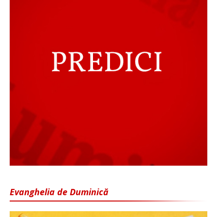
Evanghelia de Duminică