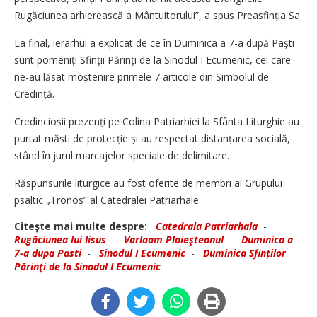
Rugăciunea arhierească a Mântuitorului”, a spus Preasfinția Sa.
La final, ierarhul a explicat de ce în Duminica a 7-a după Paști
sunt pomeniți Sfinții Părinți de la Sinodul I Ecumenic, cei care
ne-au lăsat moștenire primele 7 articole din Simbolul de
Credință.
Credincioșii prezenți pe Colina Patriarhiei la Sfânta Liturghie au
purtat măști de protecție și au respectat distanțarea socială,
stând în jurul marcajelor speciale de delimitare.
Răspunsurile liturgice au fost oferite de membri ai Grupului
psaltic „Tronos” al Catedralei Patriarhale.
Citeşte mai multe despre:
Catedrala Patriarhala
-
Rugăciunea lui Iisus
-
Varlaam Ploieşteanul
-
Duminica a
7-a dupa Pasti
-
Sinodul I Ecumenic
-
Duminica Sfinților
Părinţi de la Sinodul I Ecumenic