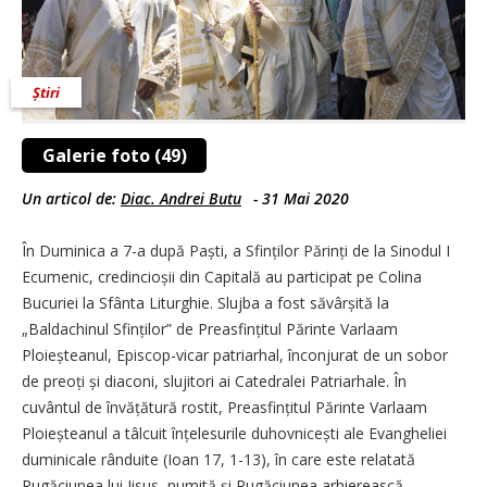
Știri
Galerie foto (49)
Un articol de:
Diac. Andrei Butu
-
31 Mai 2020
În Duminica a 7-a după Paști, a Sfinților Părinți de la Sinodul I
Ecumenic, credincioșii din Capitală au participat pe Colina
Bucuriei la Sfânta Liturghie. Slujba a fost săvârșită la
„Baldachinul Sfinților” de Preasfințitul Părinte Varlaam
Ploieșteanul, Episcop-vicar patriarhal, înconjurat de un sobor
de preoți și diaconi, slujitori ai Catedralei Patriarhale. În
cuvântul de învățătură rostit, Preasfințitul Părinte Varlaam
Ploieșteanul a tâlcuit înțele­surile duhovnicești ale Evangheliei
duminicale rânduite (Ioan 17, 1-13), în care este relatată
Rugăciunea lui Iisus, numită și Rugăciunea arhierească.