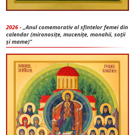
2026 -
„Anul comemorativ al sfintelor femei din
calendar (mironosițe, mu­cenițe, monahii, soții
și mame)”