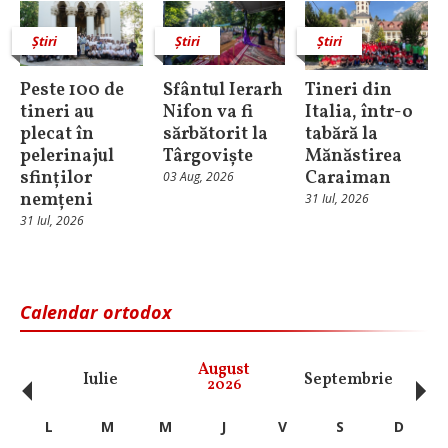
Știri
Știri
Știri
Peste 100 de
Sfântul Ierarh
Tineri din
tineri au
Nifon va fi
Italia, într-o
plecat în
sărbătorit la
tabără la
pelerinajul
Târgoviște
Mănăstirea
sfinților
Caraiman
03 Aug, 2026
nemțeni
31 Iul, 2026
31 Iul, 2026
Calendar ortodox
‹
›
August
Iulie
Septembrie
O
2026
L
M
M
J
V
S
D