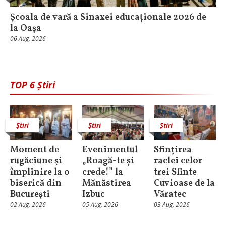
Școala de vară a Sinaxei educaționale 2026 de
la Oaşa
06 Aug, 2026
TOP 6 Știri
Știri
Știri
Știri
Moment de
Evenimentul
Sfințirea
rugăciune şi
„Roagă-te și
raclei celor
împlinire la o
crede!” la
trei Sfinte
biserică din
Mănăstirea
Cuvioase de la
Bucureşti
Izbuc
Văratec
02 Aug, 2026
05 Aug, 2026
03 Aug, 2026