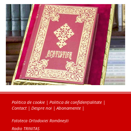
Politica de cookie
|
Politica de confidențialitate
|
Contact
|
Despre noi
|
Abonamente
|
Fototeca Ortodoxiei Românești
Radio TRINITAS