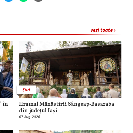
vezi toate ›
Știri
 în
Hramul Mănăstirii Sângeap‑Basaraba
din judeţul Iaşi
07 Aug, 2026