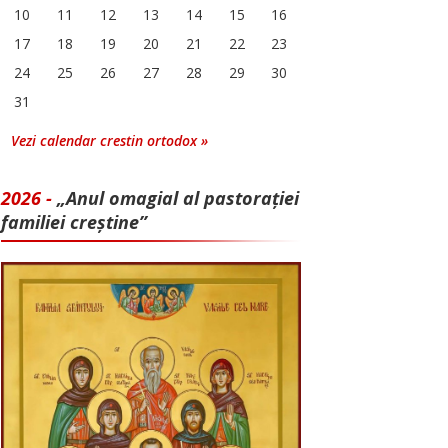
10
11
12
13
14
15
16
17
18
19
20
21
22
23
24
25
26
27
28
29
30
31
Vezi calendar crestin ortodox »
2026 -
„Anul omagial al pastorației
familiei creștine”