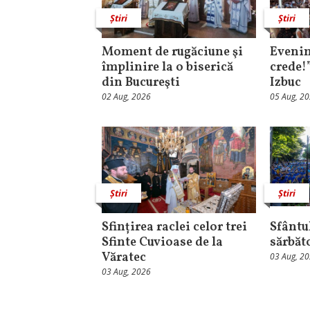
Știri
Știri
Moment de rugăciune şi
Evenim
împlinire la o biserică
crede!
din Bucureşti
Izbuc
02 Aug, 2026
05 Aug, 2
Știri
Știri
Sfințirea raclei celor trei
Sfântul
Sfinte Cuvioase de la
sărbăt
Văratec
03 Aug, 2
03 Aug, 2026