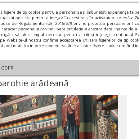
ză fişiere de tip cookie pentru a personaliza și îmbunătăți experiența ta p
alizat politicile pentru a integra în acestea și în activitatea curentă a Z
opuse de Regulamentul (UE) 2016/679 privind protecția persoanelor fizi
 caracter personal și privind libera circulație a acestor date. Înainte de 
eologie și spiritualitate
Educaţie și Cultură
Societate
rugăm să aloci timpul necesar pentru a citi și înțelege conținutul Pol
pe Website-ul nostru confirmi acceptarea utilizării fişierelor de tip cook
că poți modifica în orice moment setările acestor fişiere cookie urmând ins
An omagial
Comunicate de presă
Documentar
GDPR
ințire de raclă într-o parohie arădeană
o parohie arădeană
ie
Februarie
Martie
Aprilie
Mai
Iunie