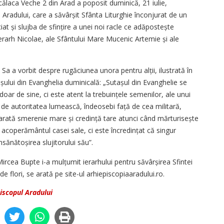
ălaca Veche 2 din Arad a poposit duminică, 21 iulie,
l Aradului, care a săvârșit Sfânta Liturghie înconjurat de un
ciat și slujba de sfințire a unei noi racle ce adăpos­tește
erarh Nicolae, ale Sfântului Mare Mucenic Artemie și ale
a Sa a vorbit despre rugăciunea unora pentru alții, ilustrată în
șului din Evanghelia duminicală: „Sutașul din Evanghelie se
oar de sine, ci este atent la trebuințele semenilor, ale unui
ă de autoritatea lumească, îndeosebi față de cea militară,
arată smerenie mare și credință tare atunci când mărturisește
acoperământul casei sale, ci este încredințat că singur
sănătoșirea slujitorului său”.
ircea Bupte i-a mulțumit ierarhului pentru săvâr­șirea Sfintei
 de flori, se arată pe site-ul arhiepiscopiaaradului.ro.
iscopul Aradului