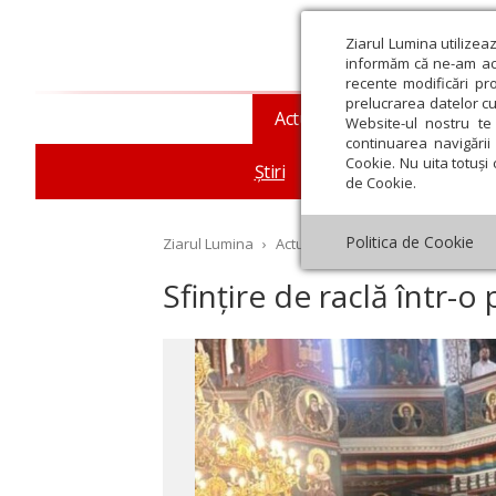
Ziarul Lumina utilizea
informăm că ne-am actu
recente modificări pr
prelucrarea datelor cu
Actualitate religioasă
T
Website-ul nostru te 
continuarea navigării 
Cookie. Nu uita totuși 
Știri
Mesaje și cuvântări
de Cookie.
Politica de Cookie
Ziarul Lumina
›
Actualitate religioasă
›
Știri
›
Sf
Sfințire de raclă într-
st
Septembrie
Octombrie
Noiembrie
Decembrie
Ianuar