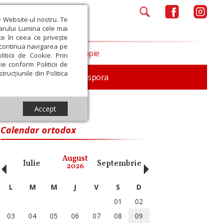
e Website-ul nostru. Te
iarului Lumina cele mai
ce în ceea ce privește
a continua navigarea pe
Opinii
Filantropie
iticii de Cookie. Prin
ie conform Politicii de
trucțiunile din Politica
In memoriam
Diaspora
Accept
Calendar ortodox
‹
›
August
Iulie
Septembrie
Octombrie
Noiembri
2026
L
M
M
J
V
S
D
01
02
03
04
05
06
07
08
09