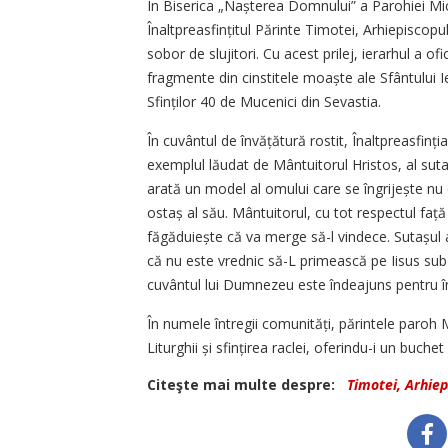
În Biserica „Nașterea Domnului” a Parohiei Mic
Înaltpreasfințitul Părinte Timotei, Arhiepiscopu
sobor de slujitori. Cu acest prilej, ierarhul a ofi
fragmente din cinstitele moaște ale Sfântului I
Sfinților 40 de Mucenici din ­Sevastia.
În cuvântul de învățătură rostit, Înaltpreasfinți
exemplul lăudat de Mântuitorul Hristos, al suta
arată un model al omului care se îngrijește nu d
ostaș al său. Mântuitorul, cu tot respectul faț
făgăduiește că va merge să-l vindece. Sutașul 
că nu este vrednic să-L primească pe Iisus sub 
cuvântul lui Dumnezeu este îndeajuns pentru în
În numele întregii comunități, părintele paroh M
Liturghii și sfințirea raclei, oferindu-i un buchet
Citeşte mai multe despre:
Timotei, Arhiep