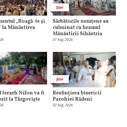
Știri
entul „Roagă-te și
Sărbătorile nemţene au
” la Mănăstirea
culminat cu hramul
Mănăstirii Sihăstria
026
07 Aug, 2026
Știri
 Ierarh Nifon va fi
Resfințirea bisericii
orit la Târgoviște
Parohiei Rădeni
026
02 Aug, 2026