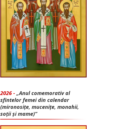
2026 -
„Anul comemorativ al
sfintelor femei din calendar
(mironosițe, mu­cenițe, monahii,
soții și mame)”