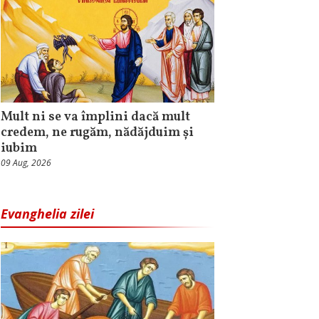
Mult ni se va împlini dacă mult
credem, ne rugăm, nădăjduim și
iubim
09 Aug, 2026
Evanghelia zilei