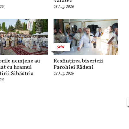
Văratec
026
03 Aug, 2026
Știri
orile nemţene au
Resfințirea bisericii
at cu hramul
Parohiei Rădeni
irii Sihăstria
02 Aug, 2026
026