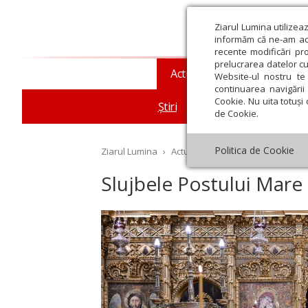
Ziarul Lumina utilizea
informăm că ne-am actu
recente modificări pr
prelucrarea datelor cu
Actualitate religioasă
T
Website-ul nostru te 
continuarea navigării 
Cookie. Nu uita totuși 
Știri
Mesaje și cuvântări
de Cookie.
Politica de Cookie
Ziarul Lumina
›
Actualitate religioasă
›
Știri
›
Sl
Slujbele Postului Mare 
st
Septembrie
Octombrie
Noiembrie
Decembrie
Ianuar