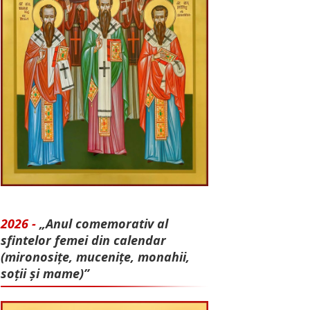
2026 -
„Anul comemorativ al
sfintelor femei din calendar
(mironosițe, mu­cenițe, monahii,
soții și mame)”