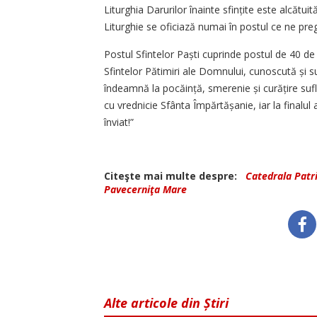
Liturghia Darurilor înainte sfin­țite este alcăt
Liturghie se oficiază numai în postul ce ne pr
Postul Sfintelor Paști cuprinde postul de 40 d
Sfintelor Pătimiri ale Domnului, cunoscută și
îndeamnă la pocăință, smerenie și curățire suf
cu vrednicie Sfânta Împărtășanie, iar la finalul 
înviat!”
Citeşte mai multe despre:
Catedrala Patr
Pavecerniţa Mare
Alte articole din Știri