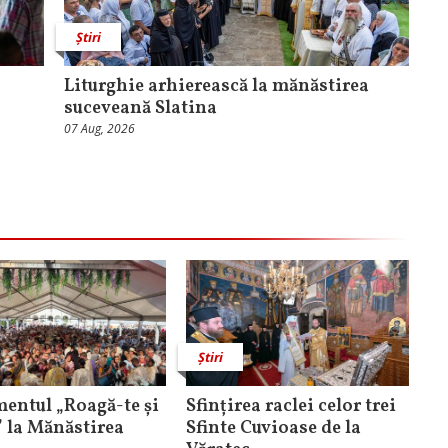
Știri
Liturghie arhierească la mănăstirea
suceveană Slatina
07 Aug, 2026
Știri
entul „Roagă-te și
Sfințirea raclei celor trei
” la Mănăstirea
Sfinte Cuvioase de la