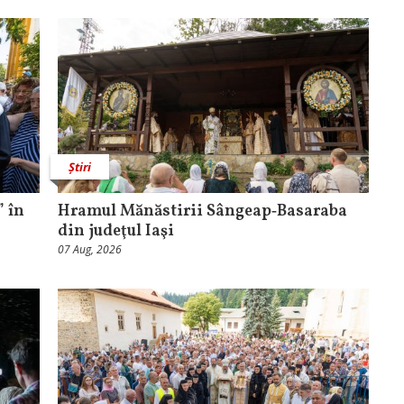
Știri
 în
Hramul Mănăstirii Sângeap‑Basaraba
din judeţul Iaşi
07 Aug, 2026