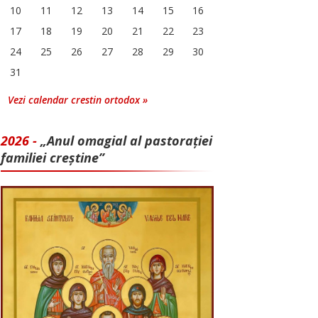
10
11
12
13
14
15
16
17
18
19
20
21
22
23
24
25
26
27
28
29
30
31
Vezi calendar crestin ortodox »
2026 -
„Anul omagial al pastorației
familiei creștine”