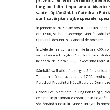
praznic al Bisericii Ortodoxe, Învier
lung post din timpul anului biserice
șapte săptămâni. La Catedrala Patri
sunt săvârșite slujbe speciale, speci
În primele patru zile ale postului (de luni până j
ora 16:00, slujba Pave­cerniței Mari, în cadrul 
Criteanul, denumit și „Canonul de pocăință”.
În zilele de miercuri și vineri, de la ora 7:00, v
va fi săvârșită Liturghia Darurilor înainte sfinți
iar seara, de la ora 16:00, Pavecernița Mare și 
Sâmbătă va fi oficiată Liturghia Sfântului Ioan 
Tot duminică seara, de la ora 17:20, credincioșii
Paraclisul Preasfintei Născătoare de Dumnez
Canonul cel Mare este un lung imn liturgic, alcă
cele mai impresionante creații ale imnografiei cre
săptămână a Postului Mare și integral în mierc