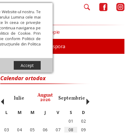
e Website-ul nostru. Te
iarului Lumina cele mai
ce în ceea ce privește
a continua navigarea pe
Opinii
Filantropie
iticii de Cookie. Prin
ie conform Politicii de
trucțiunile din Politica
In memoriam
Diaspora
Accept
Calendar ortodox
‹
›
August
Iulie
Septembrie
Octombrie
Noiembri
2026
L
M
M
J
V
S
D
01
02
03
04
05
06
07
08
09