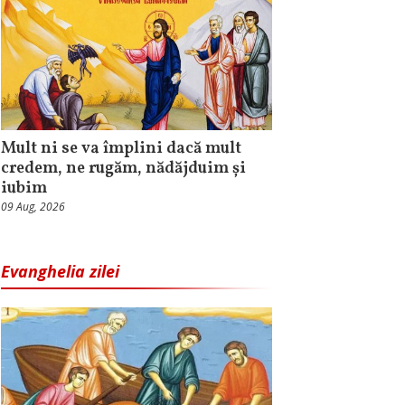
Mult ni se va împlini dacă mult
credem, ne rugăm, nădăjduim și
iubim
09 Aug, 2026
Evanghelia zilei