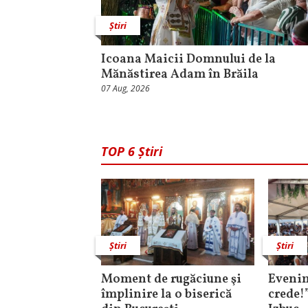
Știri
Icoana Maicii Domnului de la
Mănăstirea Adam în Brăila
07 Aug, 2026
TOP 6 Știri
Știri
Știri
Moment de rugăciune şi
Evenim
împlinire la o biserică
crede!