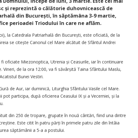
ea Domnului, începe de luni, 3 martie. Este cel mai
sc și reprezintă o călătorie duhovnicească de
arhală din București, în săptămâna 3-9 martie,
fice perioadei Triodului în care ne aflăm.
oi), la Catedrala Patriarhală din București, este oficiată, de la
căreia se citește Canonul cel Mare alcătuit de Sfântul Andrei
or fi oficiate Miezonoptica, Utrenia și Ceasurile, iar în continuare
te. Vineri, de la ora 12:00, va fi săvârșită Taina Sfântului Maslu,
Acatistul Bunei Vestiri.
Gură de Aur, iar duminică, Liturghia Sfântului Vasile cel Mare.
 pot participa, după oficierea Ceasului IX și a Vecerniei, și la
eu.
tuit din 250 de tropare, grupate în nouă cântări, fiind una dintre
știne. Este citit în patru părți în primele patru zile din întâia
urea săptămânii a 5-a a postului.