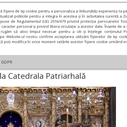
ză fişiere de tip cookie pentru a personaliza și îmbunătăți experiența ta p
alizat politicile pentru a integra în acestea și în activitatea curentă a Z
opuse de Regulamentul (UE) 2016/679 privind protecția persoanelor fizi
 caracter personal și privind libera circulație a acestor date. Înainte de 
eologie și spiritualitate
Educaţie și Cultură
Societate
rugăm să aloci timpul necesar pentru a citi și înțelege conținutul Pol
pe Website-ul nostru confirmi acceptarea utilizării fişierelor de tip cook
că poți modifica în orice moment setările acestor fişiere cookie urmând ins
An omagial
Comunicate de presă
Documentar
GDPR
ujbele Postului Mare la Catedrala Patriarhală
la Catedrala Patriarhală
ie
Februarie
Martie
Aprilie
Mai
Iunie