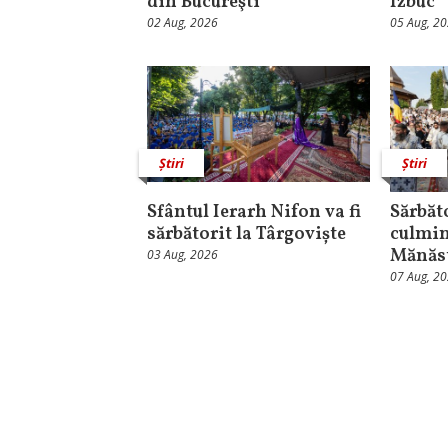
din Bucureşti
Izbuc
02 Aug, 2026
05 Aug, 2
Știri
Știri
Sfântul Ierarh Nifon va fi
Sărbăt
sărbătorit la Târgoviște
culmin
Mănăst
03 Aug, 2026
07 Aug, 2