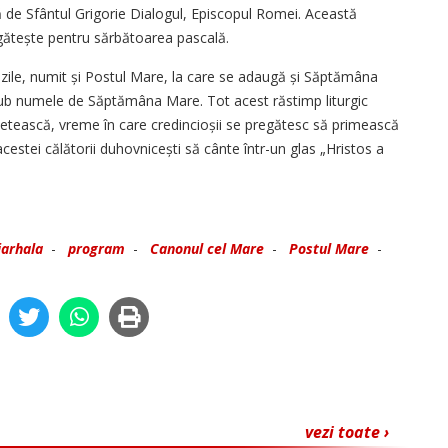
uită de Sfântul Grigorie Dialogul, Episcopul Romei. Această
egătește pentru sărbătoarea pascală.
e zile, numit și Postul Mare, la care se adaugă și Săptămâna
 sub numele de Săptămâna Mare. Tot acest răstimp liturgic
letească, vreme în care credincioșii se pregătesc să primească
acestei călătorii duhovnicești să cânte într-un glas „Hristos a
iarhala
-
program
-
Canonul cel Mare
-
Postul Mare
-
vezi toate ›