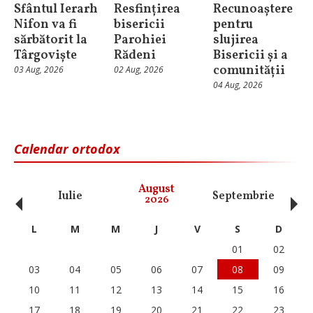
Sfântul Ierarh
Resfințirea
Recunoaștere
Nifon va fi
bisericii
pentru
sărbătorit la
Parohiei
slujirea
Târgoviște
Rădeni
Bisericii și a
comunității
03 Aug, 2026
02 Aug, 2026
04 Aug, 2026
Calendar ortodox
‹
›
August
Iulie
Septembrie
O
2026
L
M
M
J
V
S
D
01
02
03
04
05
06
07
08
09
10
11
12
13
14
15
16
17
18
19
20
21
22
23