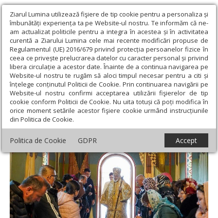
Ziarul Lumina utilizează fişiere de tip cookie pentru a personaliza și
îmbunătăți experiența ta pe Website-ul nostru. Te informăm că ne-
am actualizat politicile pentru a integra în acestea și în activitatea
curentă a Ziarului Lumina cele mai recente modificări propuse de
Regulamentul (UE) 2016/679 privind protecția persoanelor fizice în
ceea ce privește prelucrarea datelor cu caracter personal și privind
libera circulație a acestor date. Înainte de a continua navigarea pe
Website-ul nostru te rugăm să aloci timpul necesar pentru a citi și
Ziarul Lumina
›
Actualitate religioasă
›
Știri
›
Slujire arhierească
înțelege conținutul Politicii de Cookie. Prin continuarea navigării pe
la schitul din Oeștii-Pământeni, județul Argeș
Website-ul nostru confirmi acceptarea utilizării fişierelor de tip
cookie conform Politicii de Cookie. Nu uita totuși că poți modifica în
Slujire arhierească la schitul din Oeștii-
orice moment setările acestor fişiere cookie urmând instrucțiunile
din Politica de Cookie.
Pământeni, județul Argeș
Politica de Cookie
GDPR
Accept