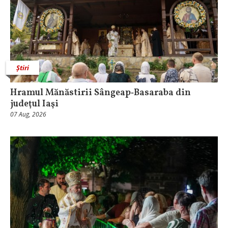
Știri
Hramul Mănăstirii Sângeap‑Basaraba din
judeţul Iaşi
07 Aug, 2026