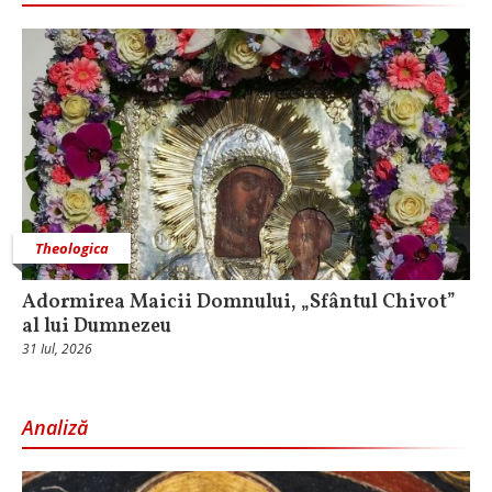
Theologica
Adormirea Maicii Domnului, „Sfântul Chivot”
al lui Dumnezeu
31 Iul, 2026
Analiză