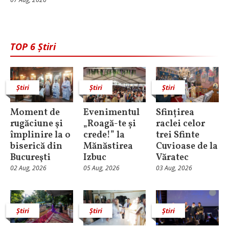
TOP 6 Știri
Știri
Știri
Știri
Moment de
Evenimentul
Sfințirea
rugăciune şi
„Roagă-te și
raclei celor
împlinire la o
crede!” la
trei Sfinte
biserică din
Mănăstirea
Cuvioase de la
Bucureşti
Izbuc
Văratec
02 Aug, 2026
05 Aug, 2026
03 Aug, 2026
Știri
Știri
Știri