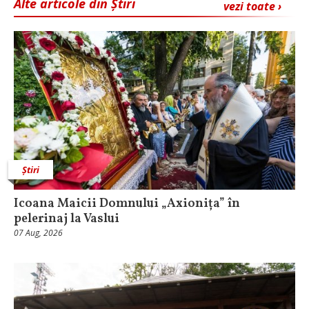
Alte articole din Știri
vezi toate ›
Știri
Icoana Maicii Domnului „Axionița” în
pelerinaj la Vaslui
07 Aug, 2026