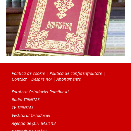
Politica de cookie
|
Politica de confidențialitate
|
Contact
|
Despre noi
|
Abonamente
|
Fototeca Ortodoxiei Românești
Radio TRINITAS
TV TRINITAS
Vestitorul Ortodoxiei
Agenţia de ştiri BASILICA