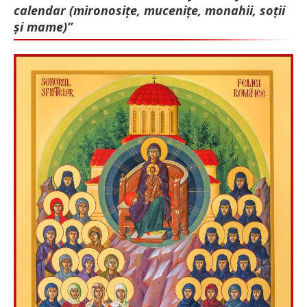
calendar (mironosițe, mu­cenițe, monahii, soții
și mame)”