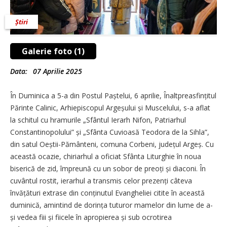
Știri
Galerie foto (1)
Data:
07 Aprilie 2025
În Duminica a 5-a din Postul Paștelui, 6 aprilie, Înaltprea­sfințitul
Părinte Calinic, Arhi­episcopul Argeșului și Muscelului, s-a aflat
la schitul cu hramurile „Sfântul Ierarh Nifon, Patriarhul
Constantinopolului” și „Sfânta Cuvioasă Teodora de la Sihla”,
din satul Oeștii-Pământeni, comuna Corbeni, județul Argeș. Cu
această ocazie, chiriarhul a oficiat Sfânta Liturghie în noua
biserică de zid, împreună cu un sobor de preoți și diaconi. În
cuvântul rostit, ierarhul a transmis celor pre­zenți câteva
învățături extrase din conținutul Evangheliei citite în această
duminică, amintind de dorința tuturor mamelor din lume de a-
și vedea fiii și fiicele în apropierea și sub ocrotirea