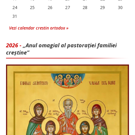
24
25
26
27
28
29
30
31
Vezi calendar crestin ortodox »
2026 -
„Anul omagial al pastorației familiei
creștine”