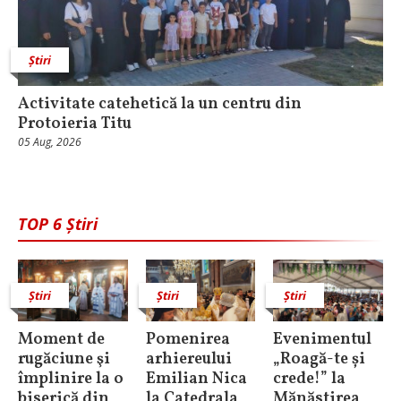
Știri
Activitate catehetică la un centru din
Protoieria Titu
05 Aug, 2026
TOP 6 Știri
Știri
Știri
Știri
Moment de
Pomenirea
Evenimentul
rugăciune şi
arhiereului
„Roagă-te și
împlinire la o
Emilian Nica
crede!” la
biserică din
la Catedrala
Mănăstirea