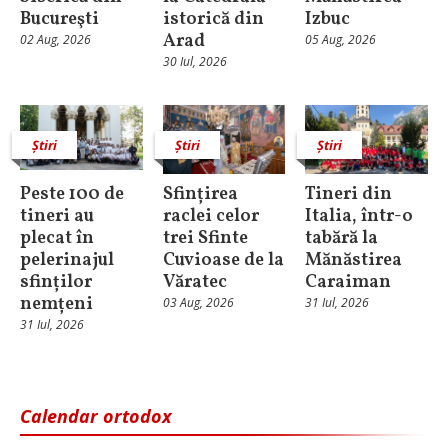
Bucureşti
istorică din
Izbuc
Arad
02 Aug, 2026
05 Aug, 2026
30 Iul, 2026
Știri
Știri
Știri
Peste 100 de
Sfințirea
Tineri din
tineri au
raclei celor
Italia, într-o
plecat în
trei Sfinte
tabără la
pelerinajul
Cuvioase de la
Mănăstirea
sfinților
Văratec
Caraiman
nemțeni
03 Aug, 2026
31 Iul, 2026
31 Iul, 2026
Calendar ortodox