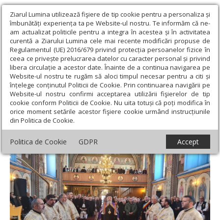
Ziarul Lumina utilizează fişiere de tip cookie pentru a personaliza și
îmbunătăți experiența ta pe Website-ul nostru. Te informăm că ne-
am actualizat politicile pentru a integra în acestea și în activitatea
curentă a Ziarului Lumina cele mai recente modificări propuse de
Regulamentul (UE) 2016/679 privind protecția persoanelor fizice în
ceea ce privește prelucrarea datelor cu caracter personal și privind
libera circulație a acestor date. Înainte de a continua navigarea pe
Website-ul nostru te rugăm să aloci timpul necesar pentru a citi și
Ziarul Lumina
›
Actualitate religioasă
›
Știri
›
Slujiri arhiereşti în
înțelege conținutul Politicii de Cookie. Prin continuarea navigării pe
Arhiepiscopia Alba Iuliei
Website-ul nostru confirmi acceptarea utilizării fişierelor de tip
cookie conform Politicii de Cookie. Nu uita totuși că poți modifica în
Slujiri arhiereşti în Arhiepiscopia Alba Iuliei
orice moment setările acestor fişiere cookie urmând instrucțiunile
din Politica de Cookie.
Politica de Cookie
GDPR
Accept