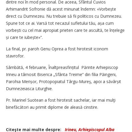
dintre noi în mod personal. De aceea, Sfântul Cuvios
Arhimandrit Sofronie dă acest minunat îndemn: «Vorbește
direct cu Dumnezeu. Nu trebuie să fii politicos cu Dumnezeu.
Spune tot ce ai. Varsă tot necazul sufletului tău, așa cum
vorbești cu cel mai apropiat prieten care te ascultă, te înțelege
și care te iubește»”.
La final, pr. paroh Genu Oprea a fost hirotesit iconom
stavrofor.
Sâmbătă, 4 februarie, Înaltprea­sfințitul Părinte Arhiepiscop
Irineu a târnosit Biserica „Sfânta Treime” din filia Păingeni,
Parohia Merișor, Protopopiatul Târgu-Mureş, apoi a săvârșit
Dumnezeiasca Liturghie.
Pr. Marinel Suotean a fost hirotesit sachelar, iar mai mulţi
binefăcători au primit diplome de aleasă cinstire.
Citeşte mai multe despre:
Irineu, Arhiepiscopul Alba