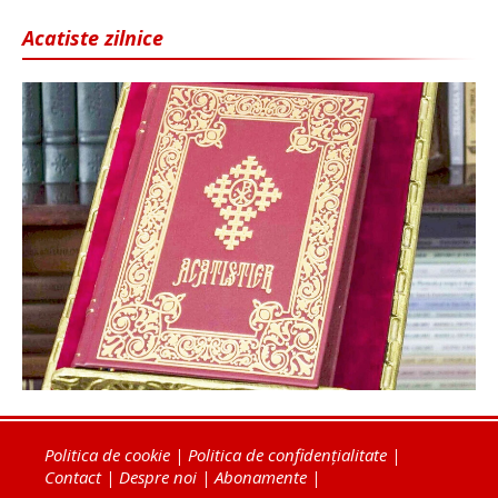
Acatiste zilnice
Politica de cookie
|
Politica de confidențialitate
|
Contact
|
Despre noi
|
Abonamente
|