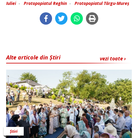
Iuliei
-
Protopopiatul Reghin
-
Protopopiatul Târgu-Mureș
Alte articole din Știri
vezi toate ›
Știri