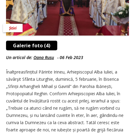
Știri
Galerie foto (4)
Un articol de:
Oana Rusu
-
06 Feb 2023
Înaltpreasfințitul Părinte Irineu, Arhiepiscopul Alba Iuliei, a
săvârşit Sfânta Liturghie, duminică, 5 februarie, în Biserica
„Sfinții Arhangheli Mihail și Gavriil” din Parohia Ibănești,
Protopopiatul Reghin. Conform Arhi­episcopiei Alba Iuliei, în
cuvântul de învățătură rostit cu acest prilej, ierarhul a spus:
„Trebuie ca atunci când ne rugăm, să ne rugăm vorbind cu
Dumnezeu, și nu lansând cuvinte în eter, în aer, gândindu-ne
cumva la Dumnezeu ca la ceva abstract. Tatăl ceresc este
foarte aproape de noi, ne iubește și poartă de grijă fiecăruia