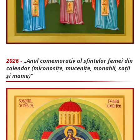
2026 -
„Anul comemorativ al sfintelor femei din
calendar (mironosițe, mu­cenițe, monahii, soții
și mame)”