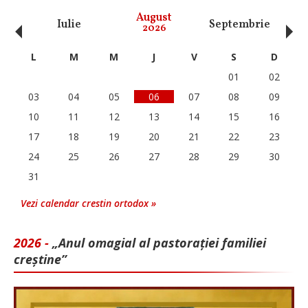
‹
›
August
Iulie
Septembrie
O
2026
L
M
M
J
V
S
D
01
02
03
04
05
06
07
08
09
10
11
12
13
14
15
16
17
18
19
20
21
22
23
24
25
26
27
28
29
30
31
Vezi calendar crestin ortodox »
2026 -
„Anul omagial al pastorației familiei
creștine”