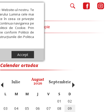
e Website-ul nostru. Te
iarului Lumina cele mai
ce în ceea ce privește
a continua navigarea pe
Opinii
Filantropie
iticii de Cookie. Prin
ie conform Politicii de
trucțiunile din Politica
Accept
Calendar ortodox
‹
›
August
Iulie
Septembrie
Octombrie
Noiembri
2026
L
M
M
J
V
S
D
01
02
03
04
05
06
07
08
09