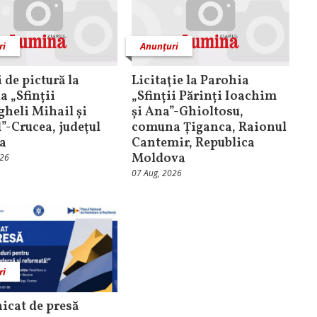
ri
Anunțuri
 de pictură la
Licitaţie la Parohia
a „Sfinții
„Sfinții Părinți Ioachim
heli Mihail și
și Ana”-Ghioltosu,
l”-Crucea, judeţul
comuna Țiganca, Raionul
a
Cantemir, Republica
Moldova
026
07 Aug, 2026
ri
cat de presă