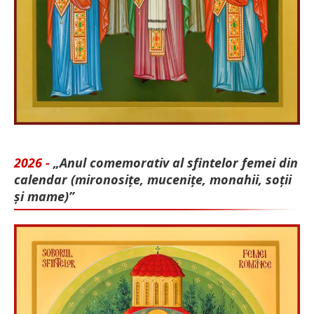
2026 -
„Anul comemorativ al sfintelor femei din
calendar (mironosițe, mu­cenițe, monahii, soții
și mame)”