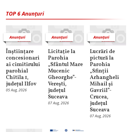
TOP 6 Anunțuri
Anunțuri
Anunțuri
Anunțuri
Înștiințare
Licitaţie la
Lucrări de
concesionari
Parohia
pictură la
ai cimitirului
„Sfântul Mare
Parohia
parohial
Mucenic
„Sfinții
Chitila 1,
Gheorghe”-
Arhangheli
județul Ilfov
Verești,
Mihail și
judeţul
Gavriil”-
05 Aug, 2026
Suceava
Crucea,
judeţul
07 Aug, 2026
Suceava
07 Aug, 2026