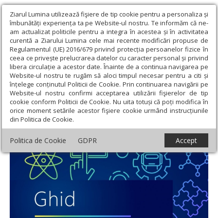
Ziarul Lumina utilizează fişiere de tip cookie pentru a personaliza și
îmbunătăți experiența ta pe Website-ul nostru. Te informăm că ne-
am actualizat politicile pentru a integra în acestea și în activitatea
curentă a Ziarului Lumina cele mai recente modificări propuse de
Regulamentul (UE) 2016/679 privind protecția persoanelor fizice în
ceea ce privește prelucrarea datelor cu caracter personal și privind
libera circulație a acestor date. Înainte de a continua navigarea pe
Website-ul nostru te rugăm să aloci timpul necesar pentru a citi și
Ziarul Lumina
›
Educaţie și Cultură
›
Cultură
›
Ghid pentru
înțelege conținutul Politicii de Cookie. Prin continuarea navigării pe
drepturile și comercializarea proprietății intelectuale
Website-ul nostru confirmi acceptarea utilizării fişierelor de tip
cookie conform Politicii de Cookie. Nu uita totuși că poți modifica în
Ghid pentru drepturile și comercializarea
orice moment setările acestor fişiere cookie urmând instrucțiunile
din Politica de Cookie.
proprietății intelectuale
Politica de Cookie
GDPR
Accept