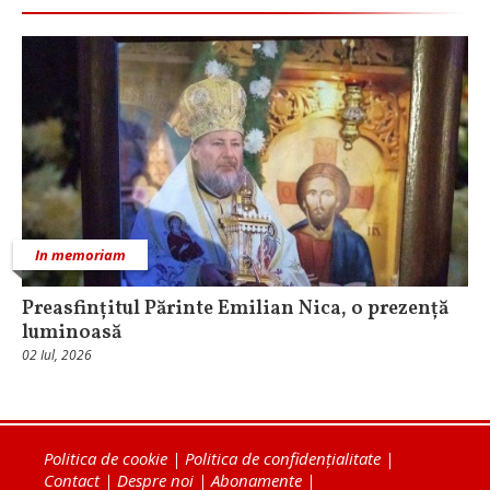
In memoriam
Preasfințitul Părinte Emilian Nica, o prezență
luminoasă
02 Iul, 2026
Politica de cookie
|
Politica de confidențialitate
|
Contact
|
Despre noi
|
Abonamente
|