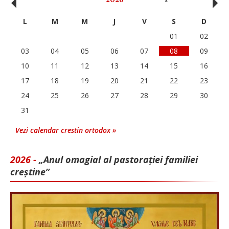
‹
›
2026
L
M
M
J
V
S
D
01
02
03
04
05
06
07
08
09
10
11
12
13
14
15
16
17
18
19
20
21
22
23
24
25
26
27
28
29
30
31
Vezi calendar crestin ortodox »
2026 -
„Anul omagial al pastorației familiei
creștine”