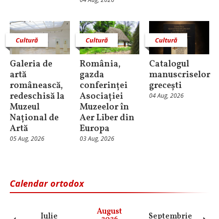
Cultură
Cultură
Cultură
Galeria de
România,
Catalogul
artă
gazda
manuscriselor
românească,
conferinței
grecești
redeschisă la
Asociației
04 Aug, 2026
Muzeul
Muzeelor în
Național de
Aer Liber din
Artă
Europa
05 Aug, 2026
03 Aug, 2026
Calendar ortodox
August
Iulie
Septembrie
O