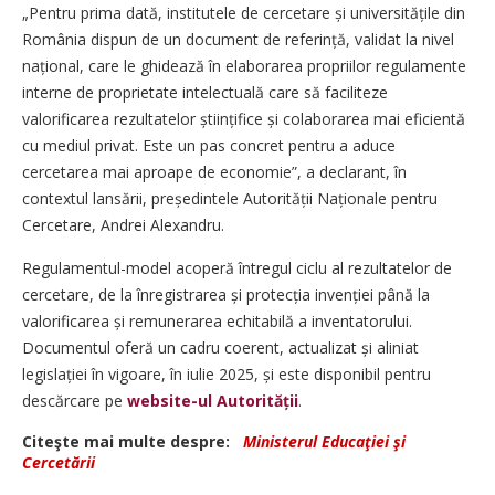
„Pentru prima dată, institutele de cercetare și universitățile din
România dispun de un document de referință, validat la nivel
națio­nal, care le ghidează în elaborarea propriilor regulamente
interne de proprietate intelectuală care să faciliteze
valorificarea rezultatelor științifice și colaborarea mai eficien­tă
cu mediul privat. Este un pas concret pentru a aduce
cercetarea mai aproape de economie”, a declarant, în
contextul lansării, preșe­dintele Autorității Naționale pentru
Cercetare, Andrei Alexandru.
Regulamentul-model acoperă întregul ciclu al rezultatelor de
cercetare, de la înregistrarea și protecția invenției până la
valorificarea și remunerarea echitabilă a inventatorului.
Documentul oferă un cadru coerent, actualizat și aliniat
legislației în vigoare, în iulie 2025, și este disponibil pentru
descărcare pe
website-ul Autori­tății
.
Citeşte mai multe despre:
Ministerul Educaţiei şi
Cercetării