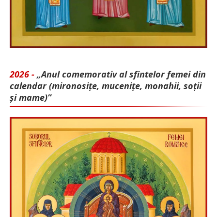
2026 -
„Anul comemorativ al sfintelor femei din
calendar (mironosițe, mu­cenițe, monahii, soții
și mame)”