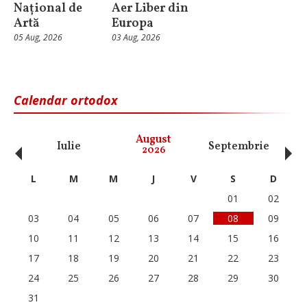
Național de
Aer Liber din
Artă
Europa
05 Aug, 2026
03 Aug, 2026
Calendar ortodox
‹
›
August
Iulie
Septembrie
O
2026
L
M
M
J
V
S
D
01
02
03
04
05
06
07
08
09
10
11
12
13
14
15
16
17
18
19
20
21
22
23
24
25
26
27
28
29
30
31