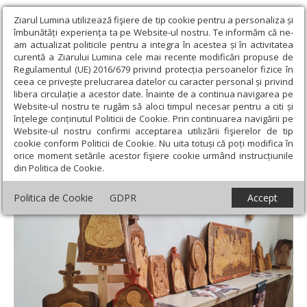
Ziarul Lumina utilizează fişiere de tip cookie pentru a personaliza și
îmbunătăți experiența ta pe Website-ul nostru. Te informăm că ne-
am actualizat politicile pentru a integra în acestea și în activitatea
curentă a Ziarului Lumina cele mai recente modificări propuse de
Regulamentul (UE) 2016/679 privind protecția persoanelor fizice în
ceea ce privește prelucrarea datelor cu caracter personal și privind
libera circulație a acestor date. Înainte de a continua navigarea pe
Website-ul nostru te rugăm să aloci timpul necesar pentru a citi și
Ziarul Lumina
›
Educaţie și Cultură
›
Cultură
›
Icoane
înțelege conținutul Politicii de Cookie. Prin continuarea navigării pe
sculptate în lemn
Website-ul nostru confirmi acceptarea utilizării fişierelor de tip
cookie conform Politicii de Cookie. Nu uita totuși că poți modifica în
Icoane sculptate în lemn
orice moment setările acestor fişiere cookie urmând instrucțiunile
din Politica de Cookie.
Politica de Cookie
GDPR
Accept