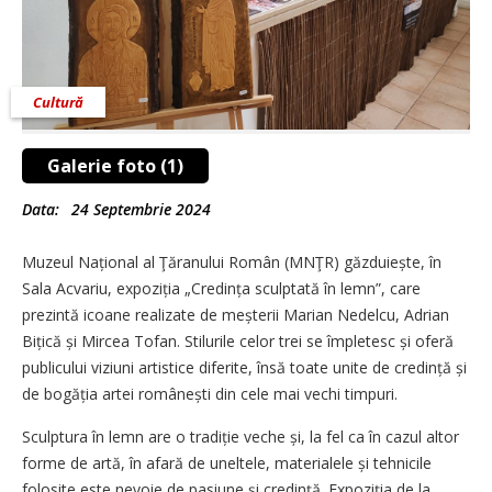
Cultură
Galerie foto (1)
Data:
24 Septembrie 2024
Muzeul Național al Ţăranului Român (MNŢR) găzduiește, în
Sala Acvariu, expoziția „Credința sculptată în lemn”, care
prezintă icoane realizate de meșterii Marian Nedelcu, Adrian
Bițică și Mircea Tofan. Stilurile celor trei se împletesc și oferă
publicului viziuni artistice diferite, însă toate unite de credință și
de bogăția artei românești din cele mai vechi timpuri.
Sculptura în lemn are o tradiție veche și, la fel ca în cazul altor
forme de artă, în afară de uneltele, materialele și tehnicile
folosite este nevoie de pasiune și credință. Expoziţia de la