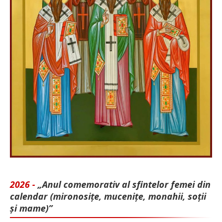
2026 -
„Anul comemorativ al sfintelor femei din
calendar (mironosițe, mu­cenițe, monahii, soții
și mame)”