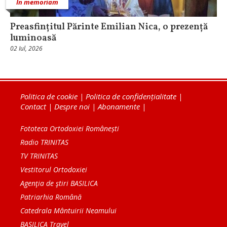
In memoriam
Preasfințitul Părinte Emilian Nica, o prezență
luminoasă
02 Iul, 2026
Politica de cookie
|
Politica de confidențialitate
|
Contact
|
Despre noi
|
Abonamente
|
Fototeca Ortodoxiei Românești
Radio TRINITAS
TV TRINITAS
Vestitorul Ortodoxiei
Agenţia de ştiri BASILICA
Patriarhia Română
Catedrala Mântuirii Neamului
BASILICA Travel