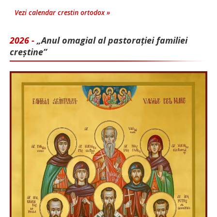
Vezi calendar crestin ortodox »
2026 -
„Anul omagial al pastorației familiei
creștine”