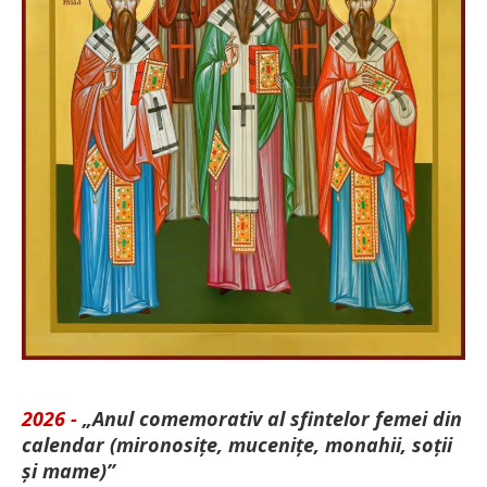
2026 -
„Anul comemorativ al sfintelor femei din
calendar (mironosițe, mu­cenițe, monahii, soții
și mame)”