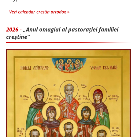
Vezi calendar crestin ortodox »
2026 -
„Anul omagial al pastorației familiei
creștine”