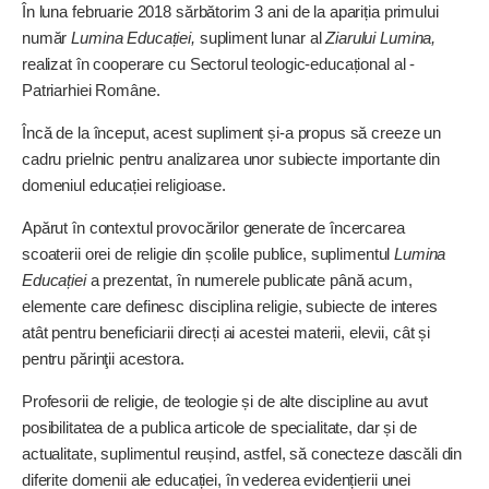
În luna februarie 2018 sărbătorim 3 ani de la apariția primului
număr
Lumina Educației,
supliment lunar al
Ziarului Lumina,
realizat în cooperare cu Sectorul teologic-educațional al ­
Patriarhiei Române.
Încă de la început, acest supliment și-a propus să creeze un
cadru prielnic pentru analizarea unor subiecte importante din
domeniul educației religioase.
Apărut în contextul provocărilor generate de încercarea
scoaterii orei de religie din școlile publice, suplimentul
Lumina
Educației
a prezentat, în numerele publicate până acum,
elemente care definesc disciplina religie, subiecte de interes
atât pentru beneficiarii direcți ai acestei materii, elevii, cât și
pentru părinţii acestora.
Profesorii de religie, de teologie și de alte discipline au avut
posibilitatea de a publica articole de specialitate, dar și de
actualitate, suplimentul reușind, astfel, să conecteze dascăli din
diferite domenii ale educației, în vederea evidențierii unei