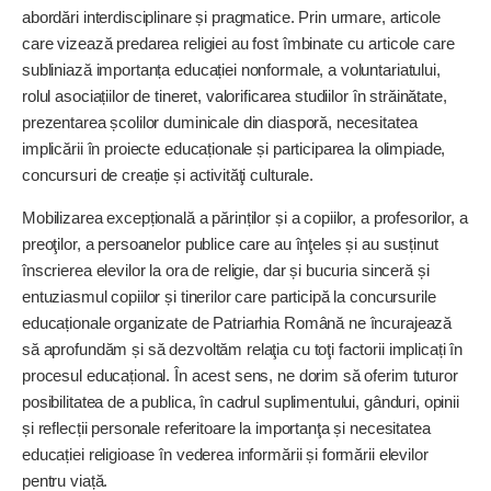
abordări interdisciplinare și pragmatice. Prin urmare, articole
care vizează predarea religiei au fost îmbinate cu articole care
subliniază importanța educației nonformale, a voluntariatului,
rolul asociațiilor de tineret, valorificarea studiilor în străinătate,
prezentarea școlilor duminicale din diasporă, necesitatea
implicării în proiecte educaționale și participarea la olimpiade,
concursuri de creație și activităţi culturale.
Mobilizarea excepțională a părinților și a copiilor, a profesorilor, a
preoţilor, a persoanelor publice care au înţeles și au susținut
înscrierea elevilor la ora de religie, dar și bucuria sinceră și
entuziasmul copiilor și tinerilor care participă la concursurile
educaționale organizate de Patriarhia Română ne încurajează
să aprofundăm și să dezvoltăm relaţia cu toţi factorii implicați în
procesul educațional. În acest sens, ne dorim să oferim tuturor
posibilitatea de a publica, în cadrul suplimentului, gânduri, opinii
și reflecții personale referitoare la importanţa și necesitatea
educației religioase în vederea informării și formării elevilor
pentru viață.