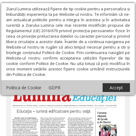
Ziarul Lumina utilizează fişiere de tip cookie pentru a personaliza și
îmbunătăți experiența ta pe Website-ul nostru. Te informăm că ne-
am actualizat politicile pentru a integra în acestea și în activitatea
curentă a Ziarului Lumina cele mai recente modificări propuse de
Regulamentul (UE) 2016/679 privind protecția persoanelor fizice în
ceea ce privește prelucrarea datelor cu caracter personal și privind
libera circulație a acestor date. Înainte de a continua navigarea pe
Website-ul nostru te rugăm să aloci timpul necesar pentru a citi și
Ziarul Lumina
›
Educaţie și Cultură
›
Educaţie
›
3 ani de la
înțelege conținutul Politicii de Cookie. Prin continuarea navigării pe
apariţia primului număr al suplimentului Lumina Educației
Website-ul nostru confirmi acceptarea utilizării fişierelor de tip
cookie conform Politicii de Cookie. Nu uita totuși că poți modifica în
3 ani de la apariţia primului număr al
orice moment setările acestor fişiere cookie urmând instrucțiunile
din Politica de Cookie.
suplimentului Lumina Educației
Politica de Cookie
GDPR
Accept