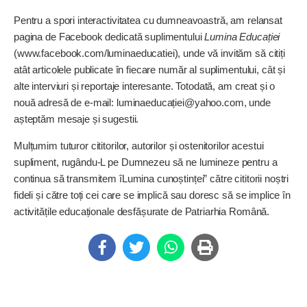
Pentru a spori interactivitatea cu dumneavoastră, am relansat
pagina de Facebook dedicată suplimentului
Lumina Educației
(www.facebook.com/luminaeducatiei), unde vă invităm să citiți
atât articolele publicate în fiecare număr al suplimentului, cât și
alte interviuri și reportaje interesante. Totodată, am creat și o
nouă adresă de e-mail: luminaeducaț
iei@yahoo.com
, unde
aștep­tăm mesaje și sugestii.
Mulțumim tuturor cititorilor, autorilor și ostenitorilor acestui
supliment, rugându-L pe Dumnezeu să ne lumineze pentru a
continua să transmitem îLumina cunoștinței” către cititorii noștri
fideli și către toți cei care se implică sau doresc să se implice în
activitățile educaționale desfășurate de Patriarhia Română.