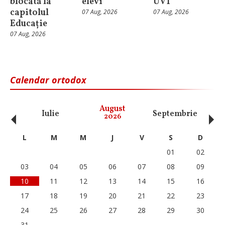
blocată la
elevi
UVT
capitolul
07 Aug, 2026
07 Aug, 2026
Educație
07 Aug, 2026
Calendar ortodox
‹
›
August
Iulie
Septembrie
O
2026
L
M
M
J
V
S
D
01
02
03
04
05
06
07
08
09
10
11
12
13
14
15
16
17
18
19
20
21
22
23
24
25
26
27
28
29
30
31