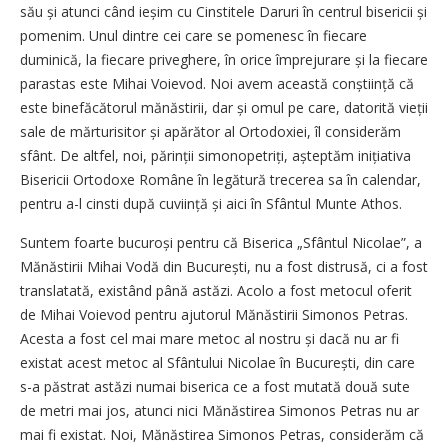
său și atunci când ieșim cu Cinstitele Daruri în centrul bisericii și
pomenim. Unul dintre cei care se pomenesc în fiecare
duminică, la fiecare priveghere, în orice împrejurare și la fiecare
parastas este Mihai Voievod. Noi avem această conștiință că
este binefăcătorul mănăstirii, dar și omul pe care, datorită vieții
sale de mărturisitor și apărător al Ortodoxiei, îl considerăm
sfânt. De altfel, noi, părinții simonopetriți, așteptăm inițiativa
Bisericii Ortodoxe Române în legătură trecerea sa în calendar,
pentru a-l cinsti după cuviință și aici în Sfântul Munte Athos.
Suntem foarte bucuroși pentru că Biserica „Sfântul Nicolae”, a
Mănăstirii Mihai Vodă din București, nu a fost distrusă, ci a fost
translatată, existând până astăzi. Acolo a fost metocul oferit
de Mihai Voievod pentru ajutorul Mănăstirii Simonos Petras.
Acesta a fost cel mai mare metoc al nostru și dacă nu ar fi
existat acest metoc al Sfântului Nicolae în București, din care
s-a păstrat astăzi numai biserica ce a fost mutată două sute
de metri mai jos, atunci nici Mănăstirea Simonos Petras nu ar
mai fi existat. Noi, Mănăstirea Simonos Petras, considerăm că