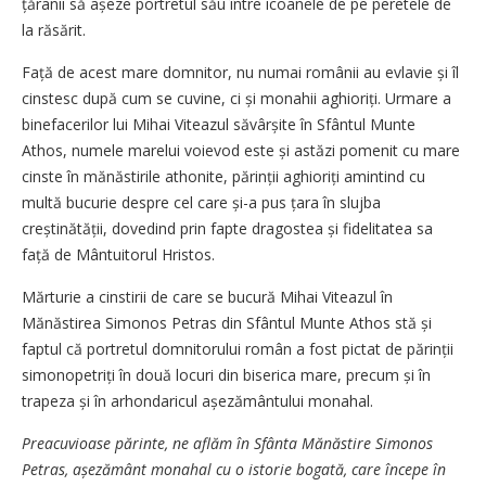
țăranii să așeze portretul său între icoanele de pe peretele de
la răsărit.
Față de acest mare domnitor, nu numai românii au evlavie și îl
cin­s­tesc după cum se cuvine, ci și mona­hii aghioriți. Urmare a
binefacerilor lui Mihai Viteazul săvârșite în Sfântul Munte
Athos, numele marelui voievod este și astăzi pomenit cu mare
cinste în mănăstirile athonite, părinții aghioriți amintind cu
multă bucurie despre cel care și-a pus țara în slujba
creștinătății, dovedind prin fapte dragostea și fidelitatea sa
față de Mântuitorul Hristos.
Mărturie a cinstirii de care se bucură Mihai Viteazul în
Mănăstirea Simonos Petras din Sfântul Munte Athos stă și
faptul că portretul domnitorului român a fost pictat de părinții
simonopetriți în două locuri din biserica mare, precum și în
trapeza și în arhondaricul așezămân­tului monahal.
Preacuvioase părinte, ne aflăm în Sfânta Mănăstire Simonos
Petras, așezământ monahal cu o istorie bogată, care începe în