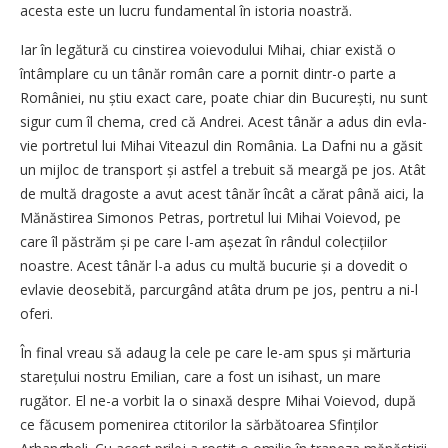
acesta este un lucru fundamental în istoria noastră.
Iar în legătură cu cinstirea voievodului Mihai, chiar există o
întâmplare cu un tânăr român care a pornit dintr-o parte a
României, nu știu exact care, poate chiar din București, nu sunt
sigur cum îl chema, cred că Andrei. Acest tânăr a adus din evla­
vie portretul lui Mihai Viteazul din România. La Dafni nu a găsit
un mijloc de transport și astfel a trebuit să meargă pe jos. Atât
de multă dragoste a avut acest tânăr încât a cărat până aici, la
Mănăstirea Simonos Petras, portretul lui Mihai Voievod, pe
care îl păstrăm și pe care l-am așezat în rândul colecțiilor
noastre. Acest tânăr l-a adus cu multă bucurie și a dovedit o
evlavie deosebită, parcurgând atâta drum pe jos, pentru a ni-l
oferi.
În final vreau să adaug la cele pe care le-am spus și mărturia
stare­țului nostru Emilian, care a fost un isihast, un mare
rugător. El ne-a vorbit la o sinaxă despre Mihai Voievod, după
ce făcusem pomenirea ctitorilor la sărbătoarea Sfinților