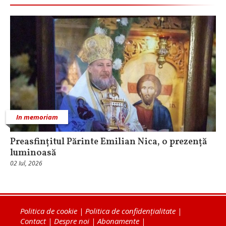
In memoriam
Preasfințitul Părinte Emilian Nica, o prezență
luminoasă
02 Iul, 2026
Politica de cookie
|
Politica de confidențialitate
|
Contact
|
Despre noi
|
Abonamente
|