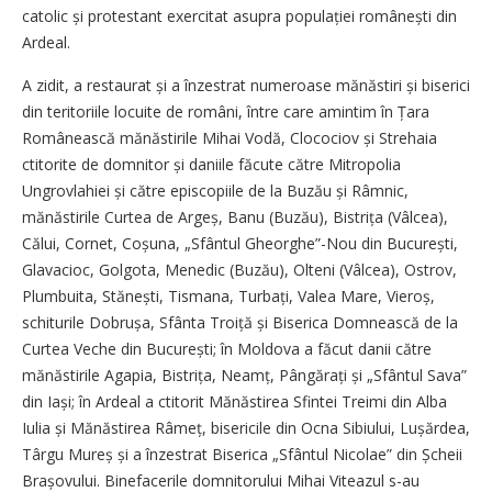
catolic și protestant exercitat asupra populației românești din
Ardeal.
A zidit, a restaurat și a înzestrat numeroase mănăstiri și biserici
din teritoriile locuite de români, între care amintim în Țara
Românească mănăstirile Mihai Vodă, Clocociov și Strehaia
ctitorite de domnitor și daniile făcute către Mitropolia
Ungrovlahiei și către episcopiile de la Bu­zău și Râmnic,
mănăstirile Curtea de Argeș, Banu (Buzău), Bis­trița (Vâl­cea),
Călui, Cornet, Coșuna, „Sfântul Gheorghe”-Nou din Bucu­rești,
Glavacioc, Golgota, Menedic (Buzău), Olteni (Vâlcea), Ostrov,
Plum­buita, Stănești, Tismana, Tur­bați, Valea Mare, Vieroș,
schiturile Dobrușa, Sfânta Troiță și Biserica Domnească de la
Curtea Veche din București; în Moldova a făcut danii către
mănăstirile Agapia, Bistrița, Neamț, Pângărați și „Sfântul Sava”
din Iași; în Ardeal a ctitorit Mănăstirea Sfintei Treimi din Alba
Iulia și Mănăstirea Râmeț, bisericile din Ocna Sibiului, Lu­șăr­dea,
Târgu Mureș și a înzestrat Biserica „Sfântul Nicolae” din Șcheii
Brașovului. Binefacerile domnitorului Mihai Viteazul s-au