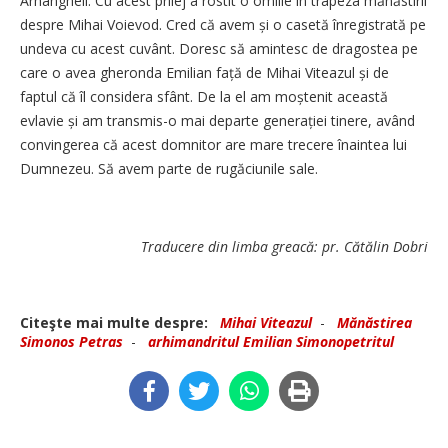
Arhangheli. Cu acest prilej a rostit o omilie în trapeza mănăstirii
despre Mihai Voievod. Cred că avem și o casetă înregistrată pe
undeva cu acest cuvânt. Doresc să amintesc de dragostea pe
care o avea gheronda Emilian față de Mihai Viteazul și de
faptul că îl considera sfânt. De la el am moștenit această
evlavie și am transmis-o mai departe generației tinere, având
convingerea că acest domnitor are mare trecere înaintea lui
Dumnezeu. Să avem parte de rugăciunile sale.
Traducere din limba greacă: pr. Cătălin Dobri
Citeşte mai multe despre:
Mihai Viteazul
-
Mănăstirea
Simonos Petras
-
arhimandritul Emilian Simonopetritul