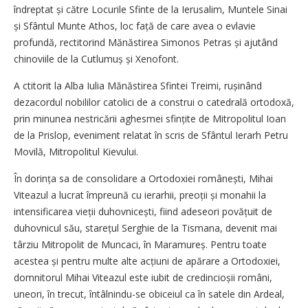
îndreptat și către Locurile Sfinte de la Ierusalim, Muntele Sinai
și Sfântul Munte Athos, loc față de care avea o evlavie
profundă, rectitorind Mănăstirea Simonos Petras și ajutând
chinoviile de la Cutlumuș și Xenofont.
A ctitorit la Alba Iulia Mănăstirea Sfintei Treimi, rușinând
dezacordul nobililor catolici de a construi o catedrală ortodoxă,
prin minunea ne­stricării aghesmei sfințite de Mitropolitul Ioan
de la Prislop, eveniment relatat în scris de Sfântul Ierarh Petru
Movilă, Mitropolitul Kievului.
În dorința sa de consolidare a Ortodoxiei românești, Mihai
Viteazul a lucrat împreună cu ierarhii, preoții și monahii la
intensificarea vieții duhovnicești, fiind adeseori povățuit de
duhovnicul său, starețul Serghie de la Tismana, devenit mai
târziu Mitropolit de Muncaci, în Mara­mureș. Pentru toate
acestea și pentru multe alte acțiuni de apărare a Ortodoxiei,
domnitorul Mihai Viteazul este iubit de credincioșii români,
uneori, în trecut, întâlnindu-se obiceiul ca în satele din Ardeal,