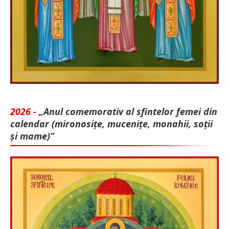
2026 -
„Anul comemorativ al sfintelor femei din
calendar (mironosițe, mu­cenițe, monahii, soții
și mame)”