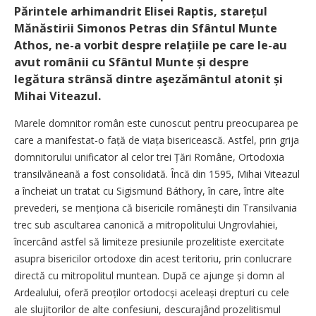
Părintele arhimandrit Elisei Raptis, starețul
Mănăstirii Simonos Petras din Sfântul Munte
Athos, ne-a vorbit despre relațiile pe care le-au
avut românii cu Sfântul Munte și despre
legătura strânsă dintre aşezământul atonit și
Mihai Viteazul.
Marele domnitor român este cunoscut pentru preocuparea pe
care a manifestat-o față de viața bisericească. Astfel, prin grija
domnitorului unificator al celor trei Țări Române, Ortodoxia
transilvăneană a fost consolidată. Încă din 1595, Mihai Viteazul
a încheiat un tratat cu Sigismund Báthory, în care, între alte
prevederi, se menționa că bisericile românești din Transilvania
trec sub ascultarea canonică a mitropolitului Ungro­vlahiei,
încercând astfel să limiteze presiunile prozelitiste exercitate
asupra bisericilor ortodoxe din acest teritoriu, prin conlucrare
directă cu mitropolitul muntean. După ce ajunge și domn al
Ardealului, oferă preoților orto­docși aceleași drepturi cu cele
ale slujitorilor de alte confesiuni, descurajând prozelitismul