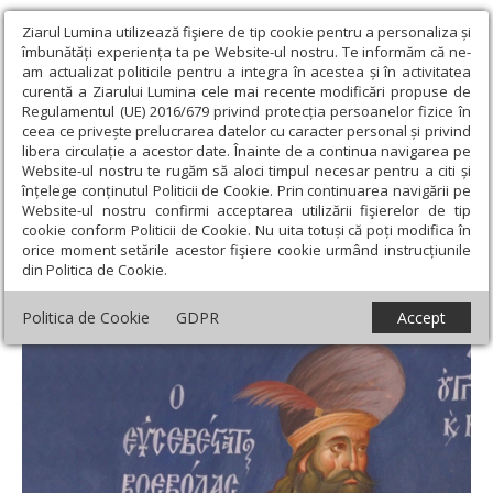
Ziarul Lumina utilizează fişiere de tip cookie pentru a personaliza și
îmbunătăți experiența ta pe Website-ul nostru. Te informăm că ne-
am actualizat politicile pentru a integra în acestea și în activitatea
curentă a Ziarului Lumina cele mai recente modificări propuse de
Regulamentul (UE) 2016/679 privind protecția persoanelor fizice în
ceea ce privește prelucrarea datelor cu caracter personal și privind
libera circulație a acestor date. Înainte de a continua navigarea pe
Website-ul nostru te rugăm să aloci timpul necesar pentru a citi și
Ziarul Lumina
›
Educaţie și Cultură
›
Interviu
›
Mihai Viteazul,
înțelege conținutul Politicii de Cookie. Prin continuarea navigării pe
mare ctitor al Mănăstirii Simonos Petras
Website-ul nostru confirmi acceptarea utilizării fişierelor de tip
cookie conform Politicii de Cookie. Nu uita totuși că poți modifica în
Mihai Viteazul, mare ctitor al Mănăstirii
orice moment setările acestor fişiere cookie urmând instrucțiunile
din Politica de Cookie.
Simonos Petras
Politica de Cookie
GDPR
Accept