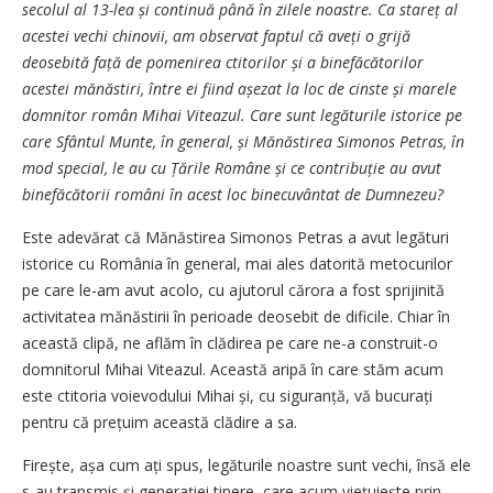
secolul al 13-lea și continuă până în zilele noastre. Ca stareț al
acestei vechi chinovii, am observat faptul că aveți o grijă
deosebită față de pomenirea ctitorilor și a binefăcătorilor
acestei mănăstiri, între ei fiind așezat la loc de cinste și marele
domnitor român Mihai Viteazul. Care sunt legăturile istorice pe
care Sfântul Munte, în general, și Mănăstirea Simonos Petras, în
mod special, le au cu Țările Române și ce contribuție au avut
binefăcătorii români în acest loc binecuvântat de Dumnezeu?
Este adevărat că Mănăstirea Simonos Petras a avut legături
istorice cu România în general, mai ales datorită metocurilor
pe care le-am avut acolo, cu ajutorul cărora a fost sprijinită
activitatea mănăstirii în perioade deosebit de dificile. Chiar în
această clipă, ne aflăm în clădirea pe care ne-a construit-o
domnitorul Mihai Viteazul. Această aripă în care stăm acum
este ctitoria voievodului Mihai și, cu siguranță, vă bucurați
pentru că prețuim această clădire a sa.
Firește, așa cum ați spus, legăturile noastre sunt vechi, însă ele
s-au transmis și generației tinere, care acum viețuiește prin