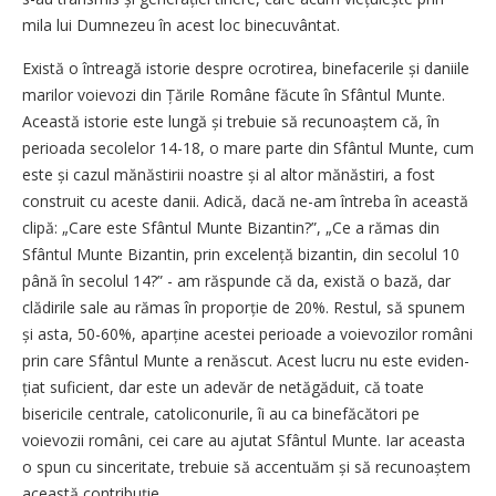
mila lui Dumnezeu în acest loc binecuvântat.
Există o întreagă istorie despre ocrotirea, binefacerile și daniile
mari­lor voievozi din Țările Române făcute în Sfântul Munte.
Această istorie este lungă și trebuie să recu­noaștem că, în
perioada secolelor 14-18, o mare parte din Sfântul Munte, cum
este și cazul mănăstirii noastre și al altor mănăstiri, a fost
construit cu aceste danii. Adică, dacă ne-am întreba în această
clipă: „Care este Sfântul Munte Bizantin?”, „Ce a rămas din
Sfântul Munte Bizantin, prin excelență bizantin, din secolul 10
până în secolul 14?” - am răspunde că da, există o bază, dar
clădirile sale au rămas în proporție de 20%. Restul, să spunem
și asta, 50-60%, aparține acestei perioade a voievozilor români
prin care Sfântul Munte a renăscut. Acest lucru nu este evi­den­
țiat suficient, dar este un adevăr de netăgăduit, că toate
bisericile centrale, catoliconurile, îi au ca binefăcători pe
voievozii români, cei care au ajutat Sfântul Munte. Iar aceasta
o spun cu sinceritate, trebuie să accentuăm și să recunoaștem
această contribuție.