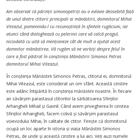
Am observat că părinții simo­no­petriți au o evlavie deosebită față
de unul dintre ctitorii principali ai mănăstirii, domnitorul Mihai
Viteazul, pomenindu-l cu recunoștință în sfintele rugăciuni, iar
atunci când dialoghează cu pelerinii care vă calcă pragul,
niciodată cu uită să menționeze cât de mult a ajutat acest
domnitor mănăstirea. Vă rugăm să ne vorbiți despre felul în
care a fost păstrat în conștiința Mănăstirii Simonos Petras
domnitorul Mihai Viteazul.
În conștiința Mănăstirii Simonos Petras, ctitorul ei, domnitorul
Mihai Viteazul, este considerat un om sfânt. Această cinstire
este adânc întipărită în conștiința mănăstirii noastre. În fiecare
an săvârșim parastasul ctitorilor la sărbătoarea Sfinților
Arhangheli Mihail și Gavriil. Când avem privegherea în cinstea
Sfinților Arhangheli, facem colivă și săvârșim parastasul
voievodului Mihai, în calitate de ctitor. Firește că domnitorul
ocupă un loc aparte în istoria și viața Mănăstirii Simonos
Petras, de unde și această cinstire a lui aici. Veți auzi numele