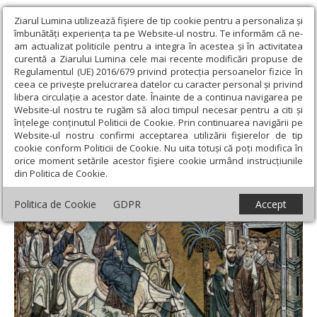
Ziarul Lumina utilizează fişiere de tip cookie pentru a personaliza și
îmbunătăți experiența ta pe Website-ul nostru. Te informăm că ne-
am actualizat politicile pentru a integra în acestea și în activitatea
curentă a Ziarului Lumina cele mai recente modificări propuse de
Regulamentul (UE) 2016/679 privind protecția persoanelor fizice în
ceea ce privește prelucrarea datelor cu caracter personal și privind
libera circulație a acestor date. Înainte de a continua navigarea pe
Website-ul nostru te rugăm să aloci timpul necesar pentru a citi și
Ziarul Lumina
›
Educaţie și Cultură
›
Lumina literară şi artistică
›
înțelege conținutul Politicii de Cookie. Prin continuarea navigării pe
POEZIE: Alexandru Dumitru
Website-ul nostru confirmi acceptarea utilizării fişierelor de tip
cookie conform Politicii de Cookie. Nu uita totuși că poți modifica în
POEZIE: Alexandru Dumitru
orice moment setările acestor fişiere cookie urmând instrucțiunile
din Politica de Cookie.
Politica de Cookie
GDPR
Accept