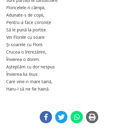
Sunt părtași la sărbătoare.
Floricelele-n câmpii,
Adunate-s de copii,
Pentru-a face coronițe
Să le pună la portițe.
Vin Floriile cu soare
Și soarele cu Florii.
Crucea o întrezărim,
Învierea o dorim.
Așteptăm cu dor nespus
Învierea lui Iisus
Care vine-n mare taină,
Haru-I să ne fie haină.