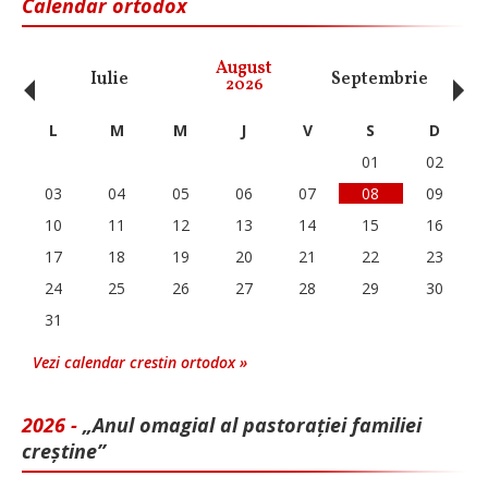
Calendar ortodox
‹
›
August
Iulie
Septembrie
O
2026
L
M
M
J
V
S
D
01
02
03
04
05
06
07
08
09
10
11
12
13
14
15
16
17
18
19
20
21
22
23
24
25
26
27
28
29
30
31
Vezi calendar crestin ortodox »
2026 -
„Anul omagial al pastorației familiei
creștine”