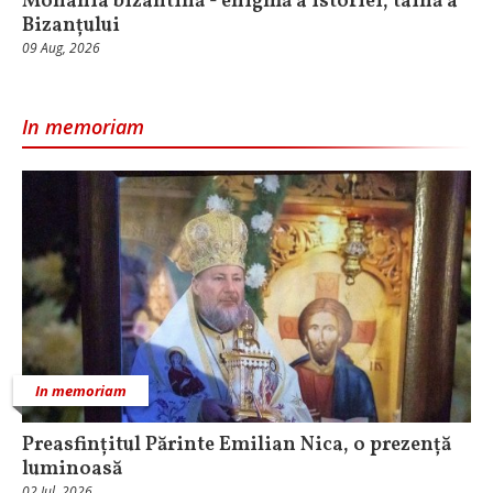
Monahia bizantină - enigmă a istoriei, taină a
Bizanțului
09 Aug, 2026
In memoriam
In memoriam
Preasfințitul Părinte Emilian Nica, o prezență
luminoasă
02 Iul, 2026