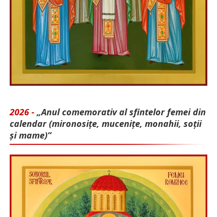
2026 -
„Anul comemorativ al sfintelor femei din
calendar (mironosițe, mu­cenițe, monahii, soții
și mame)”