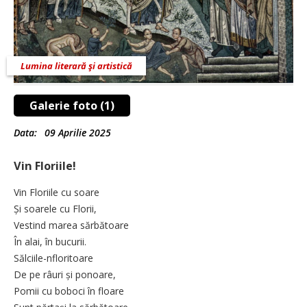
Lumina literară şi artistică
Galerie foto (1)
Data:
09 Aprilie 2025
Vin Floriile!
Vin Floriile cu soare
Și soarele cu Florii,
Vestind marea sărbătoare
În alai, în bucurii.
Sălciile-nfloritoare
De pe râuri și ponoare,
Pomii cu boboci în floare