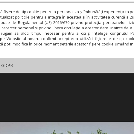
ză fişiere de tip cookie pentru a personaliza și îmbunătăți experiența ta p
alizat politicile pentru a integra în acestea și în activitatea curentă a Z
opuse de Regulamentul (UE) 2016/679 privind protecția persoanelor fizi
 caracter personal și privind libera circulație a acestor date. Înainte de 
rugăm să aloci timpul necesar pentru a citi și înțelege conținutul Pol
pe Website-ul nostru confirmi acceptarea utilizării fişierelor de tip cook
că poți modifica în orice moment setările acestor fişiere cookie urmând ins
GDPR