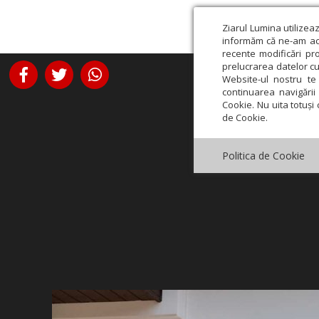
Ziarul Lumina utilizea
informăm că ne-am actu
recente modificări pr
prelucrarea datelor cu
Website-ul nostru te 
continuarea navigării 
Cookie. Nu uita totuși 
de Cookie.
Politica de Cookie