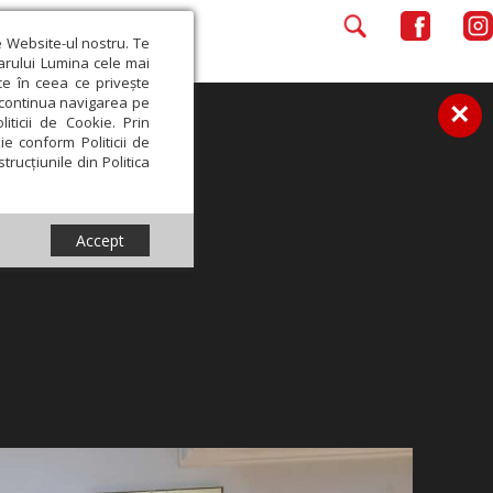
e Website-ul nostru. Te
iarului Lumina cele mai
ce în ceea ce privește
a continua navigarea pe
×
iticii de Cookie. Prin
ie conform Politicii de
trucțiunile din Politica
Accept