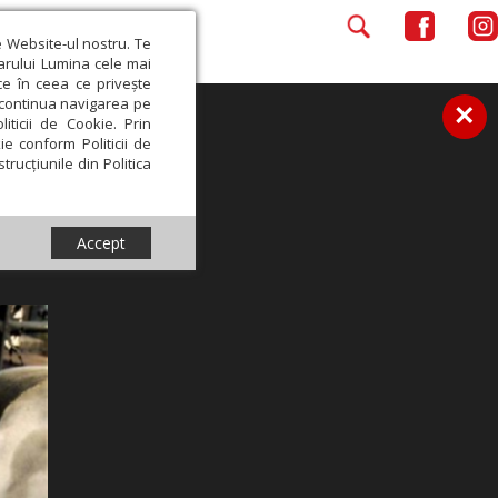
e Website-ul nostru. Te
iarului Lumina cele mai
ce în ceea ce privește
a continua navigarea pe
×
iticii de Cookie. Prin
ie conform Politicii de
trucțiunile din Politica
Accept