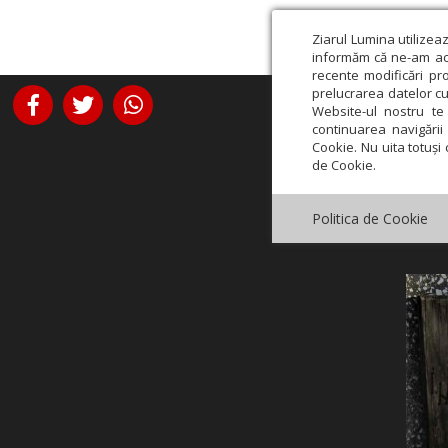
Ziarul Lumina utilizea
informăm că ne-am actu
recente modificări pr
prelucrarea datelor cu
Website-ul nostru te 
continuarea navigării 
Cookie. Nu uita totuși 
de Cookie.
Politica de Cookie