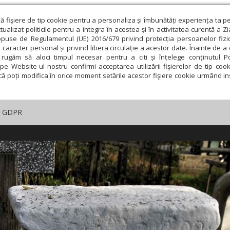
ză fişiere de tip cookie pentru a personaliza și îmbunătăți experiența ta p
alizat politicile pentru a integra în acestea și în activitatea curentă a Z
opuse de Regulamentul (UE) 2016/679 privind protecția persoanelor fizi
 caracter personal și privind libera circulație a acestor date. Înainte de 
rugăm să aloci timpul necesar pentru a citi și înțelege conținutul Pol
pe Website-ul nostru confirmi acceptarea utilizării fişierelor de tip cook
că poți modifica în orice moment setările acestor fişiere cookie urmând ins
GDPR