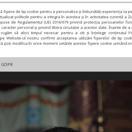
ză fişiere de tip cookie pentru a personaliza și îmbunătăți experiența ta p
alizat politicile pentru a integra în acestea și în activitatea curentă a Z
opuse de Regulamentul (UE) 2016/679 privind protecția persoanelor fizi
 caracter personal și privind libera circulație a acestor date. Înainte de 
rugăm să aloci timpul necesar pentru a citi și înțelege conținutul Pol
pe Website-ul nostru confirmi acceptarea utilizării fişierelor de tip cook
că poți modifica în orice moment setările acestor fişiere cookie urmând ins
GDPR