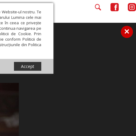
e Website-ul nostru. Te
iarului Lumina cele mai
ce în ceea ce privește
a continua navigarea pe
×
iticii de Cookie. Prin
ie conform Politicii de
trucțiunile din Politica
Accept