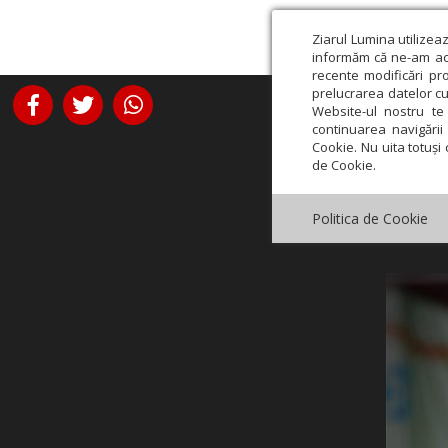
Ziarul Lumina utilizea
informăm că ne-am actu
recente modificări pr
prelucrarea datelor cu
Website-ul nostru te 
continuarea navigării 
Cookie. Nu uita totuși 
de Cookie.
Politica de Cookie