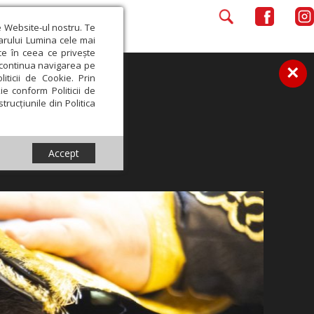
e Website-ul nostru. Te
iarului Lumina cele mai
ce în ceea ce privește
a continua navigarea pe
×
iticii de Cookie. Prin
ie conform Politicii de
trucțiunile din Politica
Accept