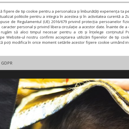
ză fişiere de tip cookie pentru a personaliza și îmbunătăți experiența ta p
alizat politicile pentru a integra în acestea și în activitatea curentă a Z
opuse de Regulamentul (UE) 2016/679 privind protecția persoanelor fizi
 caracter personal și privind libera circulație a acestor date. Înainte de 
rugăm să aloci timpul necesar pentru a citi și înțelege conținutul Pol
pe Website-ul nostru confirmi acceptarea utilizării fişierelor de tip cook
că poți modifica în orice moment setările acestor fişiere cookie urmând ins
GDPR