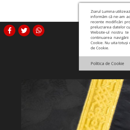
Ziarul Lumina utilizea
informăm că ne-am actu
recente modificări pr
prelucrarea datelor cu
Website-ul nostru te 
continuarea navigării 
Cookie. Nu uita totuși 
de Cookie.
Politica de Cookie