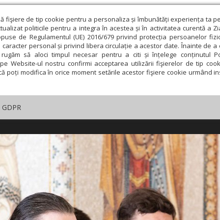
ză fişiere de tip cookie pentru a personaliza și îmbunătăți experiența ta p
alizat politicile pentru a integra în acestea și în activitatea curentă a Z
opuse de Regulamentul (UE) 2016/679 privind protecția persoanelor fizi
 caracter personal și privind libera circulație a acestor date. Înainte de 
rugăm să aloci timpul necesar pentru a citi și înțelege conținutul Pol
pe Website-ul nostru confirmi acceptarea utilizării fişierelor de tip cook
că poți modifica în orice moment setările acestor fişiere cookie urmând ins
GDPR