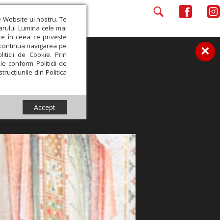
e Website-ul nostru. Te
iarului Lumina cele mai
ce în ceea ce privește
a continua navigarea pe
×
iticii de Cookie. Prin
ie conform Politicii de
trucțiunile din Politica
Accept