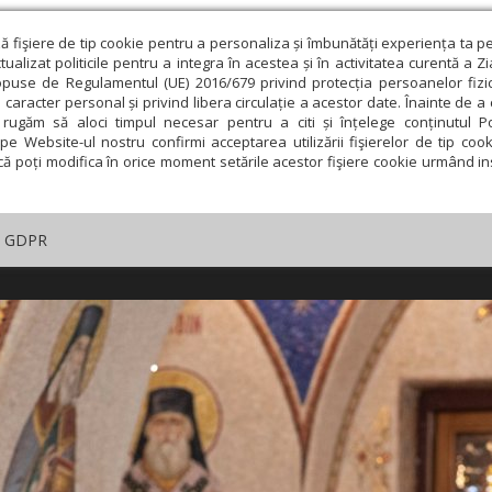
ză fişiere de tip cookie pentru a personaliza și îmbunătăți experiența ta p
alizat politicile pentru a integra în acestea și în activitatea curentă a Z
opuse de Regulamentul (UE) 2016/679 privind protecția persoanelor fizi
 caracter personal și privind libera circulație a acestor date. Înainte de 
rugăm să aloci timpul necesar pentru a citi și înțelege conținutul Pol
pe Website-ul nostru confirmi acceptarea utilizării fişierelor de tip cook
că poți modifica în orice moment setările acestor fişiere cookie urmând ins
GDPR