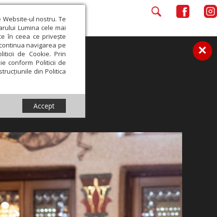
e Website-ul nostru. Te
iarului Lumina cele mai
ce în ceea ce privește
a continua navigarea pe
×
iticii de Cookie. Prin
ie conform Politicii de
trucțiunile din Politica
Accept