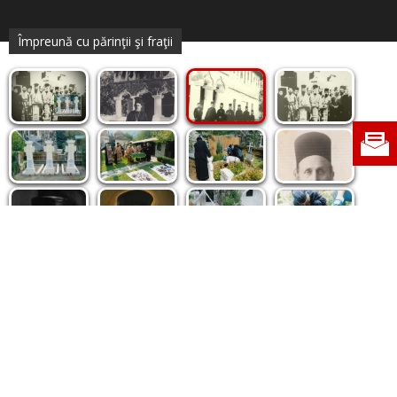
Împreună cu părinţii şi fraţii
Politica de cookie
|
Politica de confidențialitate
|
Contact
|
Despre noi
|
Abonamente
|