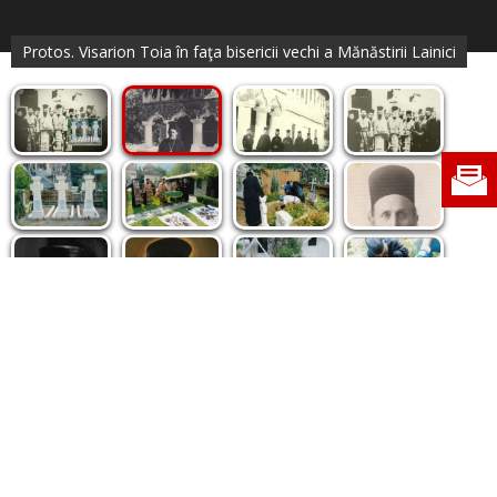
Protos. Visarion Toia în faţa bisericii vechi a Mănăstirii Lainici
Politica de cookie
|
Politica de confidențialitate
|
Contact
|
Despre noi
|
Abonamente
|