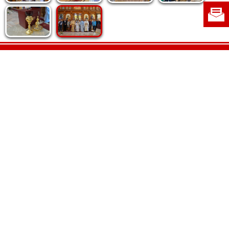
Politica de cookie
|
Politica de confidențialitate
|
Contact
|
Despre noi
|
Abonamente
|
Fototeca Ortodoxiei Românești
Radio TRINITAS
TV TRINITAS
Vestitorul Ortodoxiei
Agenţia de ştiri BASILICA
Patriarhia Română
Catedrala Mântuirii Neamului
BASILICA Travel
Serviciul de Colportaj Bisericesc
Atelierele Patriarhiei