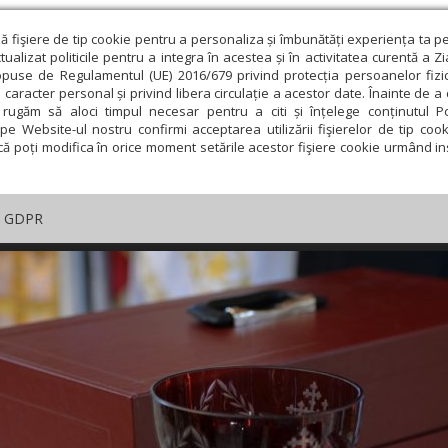
ză fişiere de tip cookie pentru a personaliza și îmbunătăți experiența ta p
alizat politicile pentru a integra în acestea și în activitatea curentă a Z
opuse de Regulamentul (UE) 2016/679 privind protecția persoanelor fizi
 caracter personal și privind libera circulație a acestor date. Înainte de 
rugăm să aloci timpul necesar pentru a citi și înțelege conținutul Pol
pe Website-ul nostru confirmi acceptarea utilizării fişierelor de tip cook
că poți modifica în orice moment setările acestor fişiere cookie urmând ins
GDPR