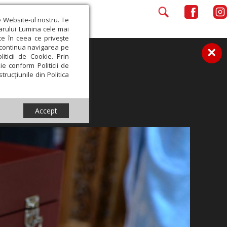
e Website-ul nostru. Te
iarului Lumina cele mai
ce în ceea ce privește
a continua navigarea pe
×
iticii de Cookie. Prin
ie conform Politicii de
trucțiunile din Politica
Accept