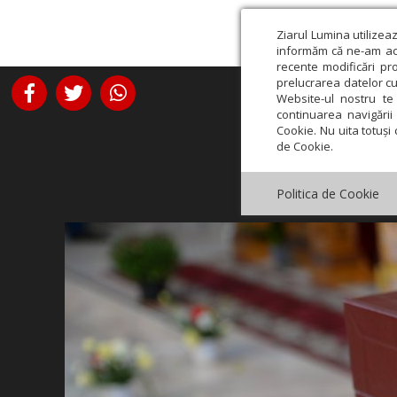
Ziarul Lumina utilizea
informăm că ne-am actu
recente modificări pr
prelucrarea datelor cu
Website-ul nostru te 
continuarea navigării 
Cookie. Nu uita totuși 
de Cookie.
Politica de Cookie