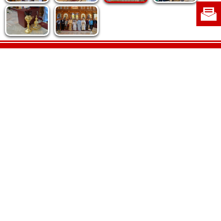
Politica de cookie
|
Politica de confidențialitate
|
Contact
|
Despre noi
|
Abonamente
|
Fototeca Ortodoxiei Românești
Radio TRINITAS
TV TRINITAS
Vestitorul Ortodoxiei
Agenţia de ştiri BASILICA
Patriarhia Română
Catedrala Mântuirii Neamului
BASILICA Travel
Serviciul de Colportaj Bisericesc
Atelierele Patriarhiei