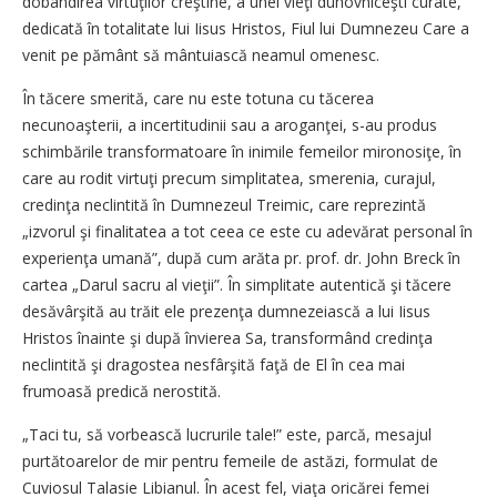
dobândirea virtuţilor creştine, a unei vieţi duhovniceşti curate,
dedicată în totalitate lui Iisus Hristos, Fiul lui Dumnezeu Care a
venit pe pământ să mântuiască neamul omenesc.
În tăcere smerită, care nu este totuna cu tăcerea
necunoaşterii, a incertitudinii sau a aroganţei, s-au produs
schimbările transformatoare în inimile femeilor mironosiţe, în
care au rodit virtuţi precum simplitatea, smerenia, curajul,
credinţa neclintită în Dumnezeul Treimic, care reprezintă
„izvorul şi finalitatea a tot ceea ce este cu adevărat personal în
experienţa umană”, după cum arăta pr. prof. dr. John Breck în
cartea „Darul sacru al vieţii”. În simplitate autentică şi tăcere
desăvârşită au trăit ele prezenţa dumnezeiască a lui Iisus
Hristos înainte şi după învierea Sa, transformând credinţa
neclintită şi dragostea nesfârşită faţă de El în cea mai
frumoasă predică nerostită.
„Taci tu, să vorbească lucrurile tale!” este, parcă, mesajul
purtătoarelor de mir pentru femeile de astăzi, formulat de
Cuviosul Talasie Libianul. În acest fel, viaţa oricărei femei