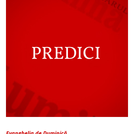
Evanghelia de Duminică