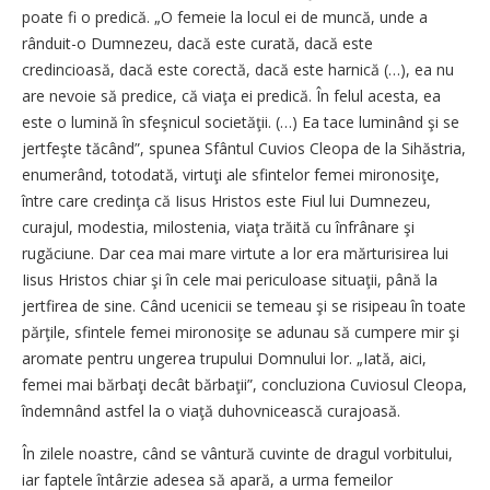
poate fi o predică. „O femeie la locul ei de muncă, unde a
rânduit-o Dumnezeu, dacă este curată, dacă este
credincioasă, dacă este corectă, dacă este harnică (…), ea nu
are nevoie să predice, că viaţa ei predică. În felul acesta, ea
este o lumină în sfeşnicul societăţii. (…) Ea tace luminând şi se
jertfeşte tăcând”, spunea Sfântul Cuvios Cleopa de la Sihăstria,
enumerând, totodată, virtuţi ale sfintelor femei mironosiţe,
între care credinţa că Iisus Hristos este Fiul lui Dumnezeu,
curajul, modestia, milostenia, viaţa trăită cu înfrânare şi
rugăciune. Dar cea mai mare virtute a lor era mărturisirea lui
Iisus Hristos chiar şi în cele mai periculoase situaţii, până la
jertfirea de sine. Când ucenicii se temeau şi se risipeau în toate
părţile, sfintele femei mironosiţe se adunau să cumpere mir şi
aromate pentru ungerea trupului Domnului lor. „Iată, aici,
femei mai bărbaţi decât bărbaţii”, concluziona Cuviosul Cleopa,
îndemnând astfel la o viaţă duhovnicească curajoasă.
În zilele noastre, când se vântură cuvinte de dragul vorbitului,
iar faptele întârzie adesea să apară, a urma femeilor