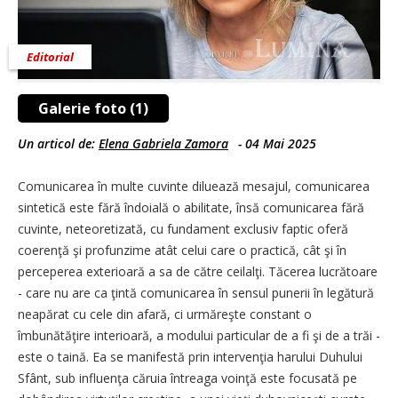
Editorial
Galerie foto (1)
Un articol de:
Elena Gabriela Zamora
-
04 Mai 2025
Comunicarea în multe cuvinte diluează mesajul, comunicarea
sintetică este fără îndoială o abilitate, însă comunicarea fără
cuvinte, neteoretizată, cu fundament exclusiv faptic oferă
coerenţă şi profunzime atât celui care o practică, cât şi în
perceperea exterioară a sa de către ceilalţi. Tăcerea lucrătoare
- care nu are ca ţintă comunicarea în sensul punerii în legătură
neapărat cu cele din afară, ci urmăreşte constant o
îmbunătăţire interioară, a modului particular de a fi şi de a trăi -
este o taină. Ea se manifestă prin intervenţia harului Duhului
Sfânt, sub influenţa căruia întreaga voinţă este focusată pe