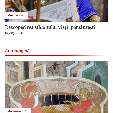
Patristica
Descoperirea sfârșitului vieții pământești
07 Aug, 2026
An omagial
An omagial