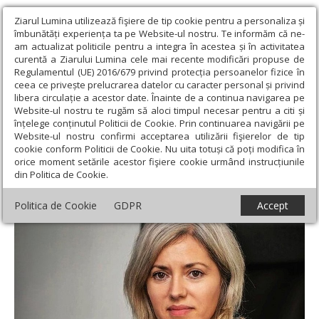
Ziarul Lumina utilizează fişiere de tip cookie pentru a personaliza și
îmbunătăți experiența ta pe Website-ul nostru. Te informăm că ne-
am actualizat politicile pentru a integra în acestea și în activitatea
curentă a Ziarului Lumina cele mai recente modificări propuse de
Regulamentul (UE) 2016/679 privind protecția persoanelor fizice în
ceea ce privește prelucrarea datelor cu caracter personal și privind
libera circulație a acestor date. Înainte de a continua navigarea pe
Website-ul nostru te rugăm să aloci timpul necesar pentru a citi și
Ziarul Lumina
›
Opinii
›
Editorial
›
A tăcea luminând şi a te jertfi
înțelege conținutul Politicii de Cookie. Prin continuarea navigării pe
tăcând
Website-ul nostru confirmi acceptarea utilizării fişierelor de tip
cookie conform Politicii de Cookie. Nu uita totuși că poți modifica în
A tăcea luminând şi a te jertfi tăcând
orice moment setările acestor fişiere cookie urmând instrucțiunile
din Politica de Cookie.
Politica de Cookie
GDPR
Accept