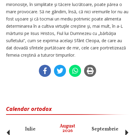
mironosiţe, în simplitate şi tăcere lucrătoare, poate părea o
mare provocare. Să ne gândim, însă, că nici vremurile lor nu au
fost uşoare şi că tocmai un mediu potrivnic poate alimenta
determinarea în a cultiva virtuţile creştine şi, mai mult, în a-L
mărturisi pe Iisus Hristos, Fiul lui Dumnezeu cu „bărbăţia
sufletului”, cum se exprima acelaşi Sfânt Cleopa, de care au
dat dovadă sfintele purtătoare de mir, cele care portretizează
femeia creştină a tuturor timpurilor.
Calendar ortodox
‹
›
August
Iulie
Septembrie
O
2026