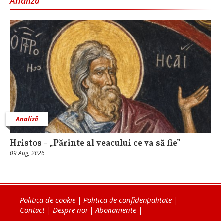
Analiză
Analiză
Hristos - „Părinte al veacului ce va să fie”
09 Aug, 2026
Politica de cookie
|
Politica de confidențialitate
|
Contact
|
Despre noi
|
Abonamente
|