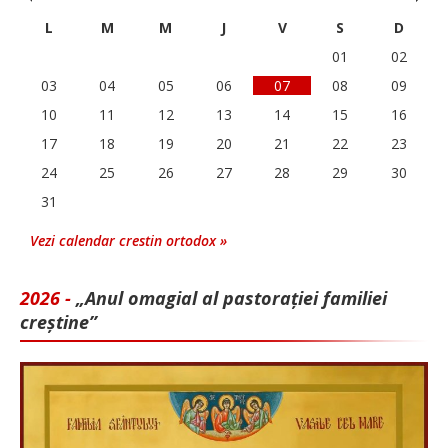
L
M
M
J
V
S
D
01
02
03
04
05
06
07
08
09
10
11
12
13
14
15
16
17
18
19
20
21
22
23
24
25
26
27
28
29
30
31
Vezi calendar crestin ortodox »
2026 -
„Anul omagial al pastorației familiei
creștine”