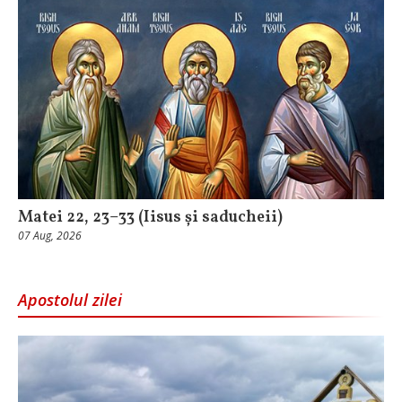
Matei 22, 23–33 (Iisus și saducheii)
07 Aug, 2026
Apostolul zilei