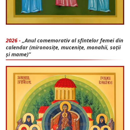
2026 -
„Anul comemorativ al sfintelor femei din
calendar (mironosițe, mu­cenițe, monahii, soții
și mame)”